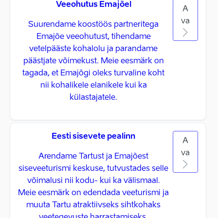
Veeohutus Emajõel
A
va
Suurendame koostöös partneritega
Emajõe veeohutust, tihendame
vetelpääste kohalolu ja parandame
päästjate võimekust. Meie eesmärk on
tagada, et Emajõgi oleks turvaline koht
nii kohalikele elanikele kui ka
külastajatele.
Eesti sisevete pealinn
A
va
Arendame Tartust ja Emajõest
siseveeturismi keskuse, tutvustades selle
võimalusi nii kodu- kui ka välismaal.
Meie eesmärk on edendada veeturismi ja
muuta Tartu atraktiivseks sihtkohaks
veetegevuste harrastamiseks.