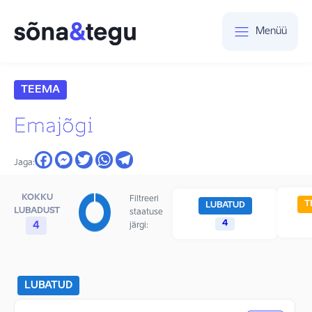
Menüü
TEEMA
Emajõgi
Jaga:
KOKKU
Filtreeri
T
LUBATUD
LUBADUST
staatuse
4
4
järgi:
LUBATUD