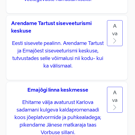
Arendame Tartust siseveeturismi
A
keskuse
va
Eesti sisevete pealinn. Arendame Tartust
ja Emajõest siseveeturismi keskuse,
tutvustades selle võimalusi nii kodu- kui
ka välismaal.
Emajõgi linna keskmesse
A
va
Ehitame välja avaturust Karlova
sadamani kulgeva kaldapromenaadi
koos jõeplatvormide ja puhkealadega;
pikendame Jänese matkaraja taas
Vorbuse sillani.