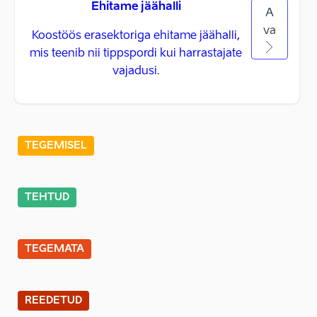
Ehitame jäähalli
A
va
Koostöös erasektoriga ehitame jäähalli,
mis teenib nii tippspordi kui harrastajate
vajadusi.
TEGEMISEL
TEHTUD
TEGEMATA
REEDETUD