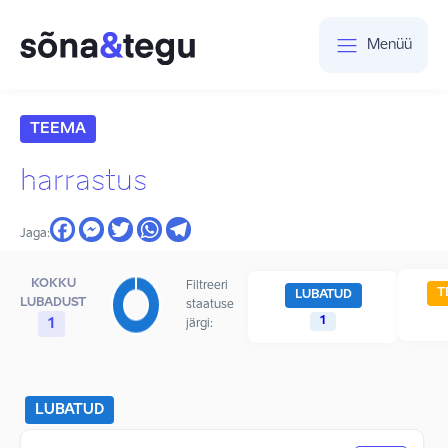
Menüü
TEEMA
harrastus
Jaga:
KOKKU
Filtreeri
T
LUBATUD
LUBADUST
staatuse
1
1
järgi:
LUBATUD