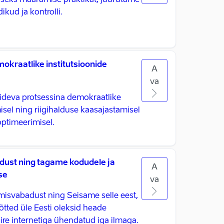
seks määramise praktikat, juurutame
kud ja kontrolli.
emokraatlike institutsioonide
A
va
ideva protsessina demokraatlike
isel ning riigihalduse kaasajastamisel
optimeerimisel.
ust ning tagame kodudele ja
A
se
va
misvabadust ning Seisame selle eest,
õtted üle Eesti oleksid heade
ire internetiga ühendatud iga ilmaga.