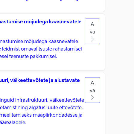
nnastumise mõjudega kaasnevatele
A
va
innastumise mõjudega kaasnevatele
leidmist omavalitsuste rahastamisel
lesel teenuste pakkumisel.
uri, väikeettevõtete ja alustavate
A
va
nguid infrastruktuuri, väikeettevõtete
oetamist ning algatusi uute ettevõtete,
gimeelitamiseks maapiirkondadesse ja
äärealadele.