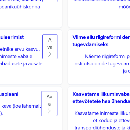
vastavust, kaasates
asutusesiseseks kasutami
 kodanikuühiskonna
mõõdi
uleerimist
Viime ellu riigireformi d
A
tugevdamiseks
va
metnike arvu kasvu,
nimeste vabale
Näeme riigireformi p
abadusele ja ausale
institutsioonide tugevdam
ja 
tusplaani
Kasvatame liikumisvabad
Av
ettevõtetele hea ühendu
a
e kava (loe lähemalt
).
Kasvatame inimeste liiku
et kodud ja ettev
transpordiühenduste ja ki