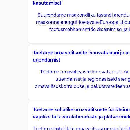
kasutamisel
Suurendame maakondliku tasandi arendus
maakonna arengut toetavate Euroopa Liidu ja
toetusmehhanismide disainimisel ja 
Toetame omavalitsuste innovatsiooni ja 
uuendamist
Toetame omavalitsuste innovatsiooni, o
uuendamist ja regionaalseid aren
omavalitsuskorralduse ja pakutavate teenu
Toetame kohalike omavalitsuste funktsioo
vajalike tarkvaralahenduste ja platvormid
Toetame kohalikke omavalitsusi nende funk