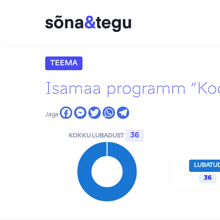
TEEMA
Isamaa programm “Kodan
Jaga:
36
KOKKU LUBADUST
LUBATU
36