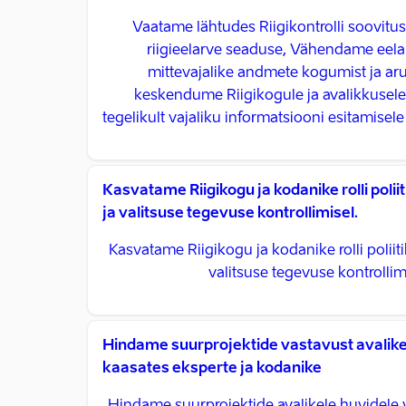
Vaatame lähtudes Riigikontrolli soovitus
riigieelarve seaduse, Vähendame eela
mittevajalike andmete kogumist ja ar
keskendume Riigikogule ja avalikkusel
tegelikult vajaliku informatsiooni esitamisel
Kasvatame Riigikogu ja kodanike rolli poli
ja valitsuse tegevuse kontrollimisel.
Kasvatame Riigikogu ja kodanike rolli poliit
valitsuse tegevuse kontrollim
Hindame suurprojektide vastavust avalike
kaasates eksperte ja kodanike