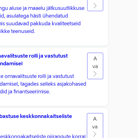
gu aluse ja maaelu jätkusuutlikkuse
id, asulatega hästi ühendatud
s suudavad pakkuda kvaliteetseid
likke teenuseid.
alitsuste rolli ja vastutust
A
endamisel
va
omavalitsuste rolli ja vastutust
damisel, tagades selleks asjakohased
id ja finantseerimise.
stuse keskkonnakaitseliste
A
va
skkonnakaitseliste piirangute korral