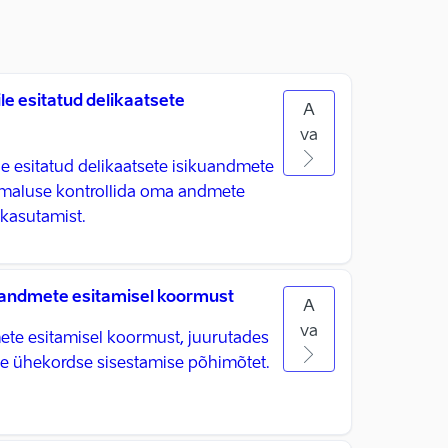
le esitatud delikaatsete
A
va
le esitatud delikaatsete isikuandmete
õimaluse kontrollida oma andmete
kasutamist.
 andmete esitamisel koormust
A
va
te esitamisel koormust, juurutades
 ühekordse sisestamise põhimõtet.