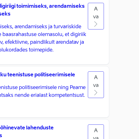
giriigi toimimiseks, arendamiseks
A
iseks
va
iseks, arendamiseks ja turvariskide
 baasrahastuse olemasolu, et digiriik
, efektiivne, paindlikult arendatav ja
olukordades toimepide.
ku teenistuse politiseerimisele
A
va
enistuse politiseerimisele ning Peame
tsaks nende erialast kompetentsust.
õhinevate lahenduste
A
s
va