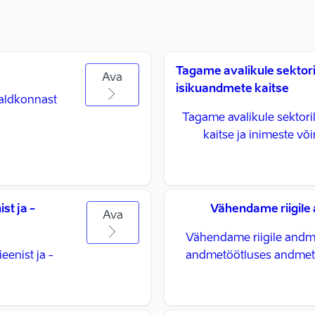
Tagame avalikule sektori
Ava
isikuandmete kaitse
aldkonnast
Tagame avalikule sektori
kaitse ja inimeste v
st ja -
Vähendame riigile
Ava
Vähendame riigile andme
eenist ja -
andmetöötluses andmete