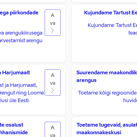
ega piirkondade
Kujundame Tartust Ees
A
va
Kujundame Tartust Ees
va arengukiirusega
tea
arvestamist arengu
ja Harjumaalt
Suurendame maakondlike 
A
arengus
va
st ja Harjumaalt,
 arengut ning Loome
Toetame kõigi regioonide 
usi üle Eesti.
huvid
e osalust
Toetame tugevaid, asula
A
mehhanismide
maakonnakeskusi
va