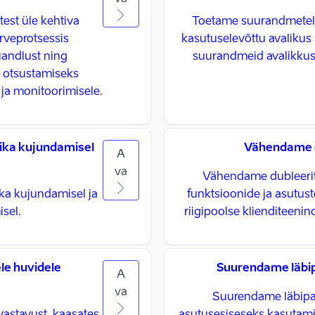
test üle kehtiva
Toetame suurandmetel p
rveprotsessis
kasutuselevõttu avalikus 
uandlust ning
suurandmeid avalikkuse
e otsustamiseks
e ja monitoorimisele.
itika kujundamisel
Vähendame d
A
va
Vähendame dubleerita
ika kujundamisel ja
funktsioonide ja asutus
isel.
riigipoolse klienditeeni
le huvidele
Suurendame läbipa
A
va
Suurendame läbipa