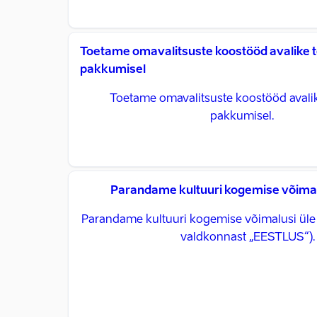
Toetame omavalitsuste koostööd avalike 
pakkumisel
Toetame omavalitsuste koostööd avali
pakkumisel.
Parandame kultuuri kogemise võimalu
Parandame kultuuri kogemise võimalusi üle E
valdkonnast „EESTLUS“).