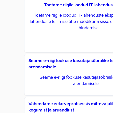
Toetame riigile loodud IT-lahendus
Toetame riigile loodud IT-lahenduste eksport
lahenduste tellimise ühe mõõdikuna sisse e
hindamise.
Seame e-riigi fookuse kasutajasõbralike 
arendamisele.
Seame e-riigi fookuse kasutajasõbrali
arendamisele.
Vähendame eelarveprotsessis mittevajal
kogumist ja aruandlust