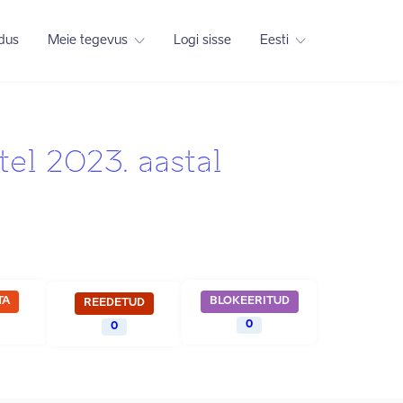
adus
Meie tegevus
Logi sisse
Eesti
tel 2023. aastal
TA
BLOKEERITUD
REEDETUD
0
0