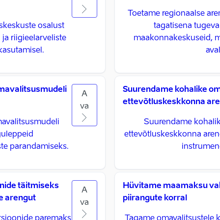
Toetame regionaalse aren
keskuste osalust
tagatisena tugeva
 riigieelarveliste
maakonnakeskuseid, mi
kasutamisel.
ava
omavalitsusmudeli
Suurendame kohalike omav
A
ettevõtluskeskkonna ar
va
mavalitsusmudeli
Suurendame kohalike 
guleppeid
ettevõtluskeskkonna aren
ste parandamiseks.
instrumend
nide täitmiseks
Hüvitame maamaksu vaba
A
e arengut
piirangute korral
va
tsioonide paremaks
Tagame omavalitsustele ke