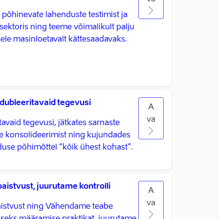
õhinevate lahenduste testimist ja
sektoris ning teeme võimalikult palju
le masinloetavalt kättesaadavaks.
ubleeritavaid tegevusi
A
va
vaid tegevusi, jätkates sarnaste
te konsolideerimist ning kujundades
nduse põhimõttel “kõik ühest kohast”.
istvust, juurutame kontrolli
A
va
istvust ning Vähendame teabe