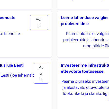
teenuste
Leime lahenduse valgli
Ava
probleemidele
ke teenuste
Peame oluliseks valgl
probleemidele lahenduse 
ning piiride ü
si üle Eesti
Investeerime infrastruktu
Av
ettevõtete toetusesse
a
esti (loe lähemalt
Peame oluliseks investeeri
ja alustavate ettevõtete t
töökohtade ja elanike li