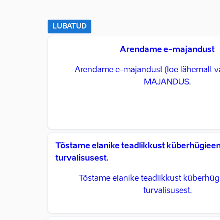
LUBATUD
Arendame e-majandust
Arendame e-majandust (loe lähemalt v
MAJANDUS.
Tõstame elanike teadlikkust küberhügieeni
turvalisusest.
Tõstame elanike teadlikkust küberhügi
turvalisusest.