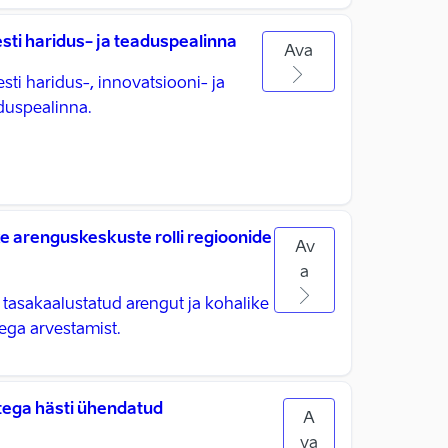
ti haridus- ja teaduspealinna
Ava
ti haridus-, innovatsiooni- ja
duspealinna.
arenguskeskuste rolli regioonide
Av
a
tasakaalustatud arengut ja kohalike
ega arvestamist.
tega hästi ühendatud
A
va