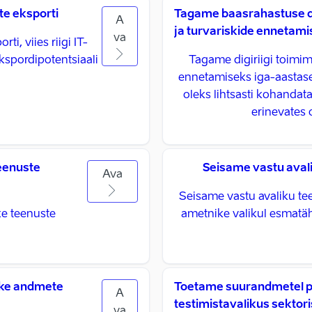
te eksporti
Tagame baasrahastuse di
A
ja turvariskide ennetam
va
i, viies riigi IT-
kspordipotentsiaali
Tagame digiriigi toimim
ennetamiseks iga-aastase
oleks lihtsasti kohandatav
erinevates 
teenuste
Seisame vastu avali
Ava
Seisame vastu avaliku te
ke teenuste
ametnike valikul esmatäh
ike andmete
Toetame suurandmetel p
A
testimistavalikus sektori
va