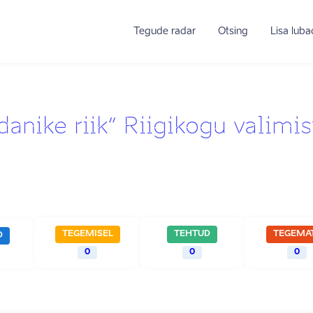
Tegude radar
Otsing
Lisa lub
ike riik” Riigikogu valimis
TEGEMISEL
TEHTUD
TEGEMA
D
0
0
0