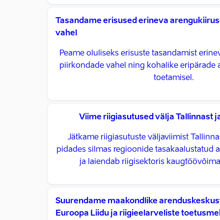
Tasandame erisused erineva arengukiirus
vahel
Peame oluliseks erisuste tasandamist erine
piirkondade vahel ning kohalike eripärade 
toetamisel.
Viime riigiasutused välja Tallinnast 
Jätkame riigiasutuste väljaviimist Tallinna
pidades silmas regioonide tasakaalustatud
ja laiendab riigisektoris kaugtöövõimal
Suurendame maakondlike arenduskeskust
Euroopa Liidu ja riigieelarveliste toetus