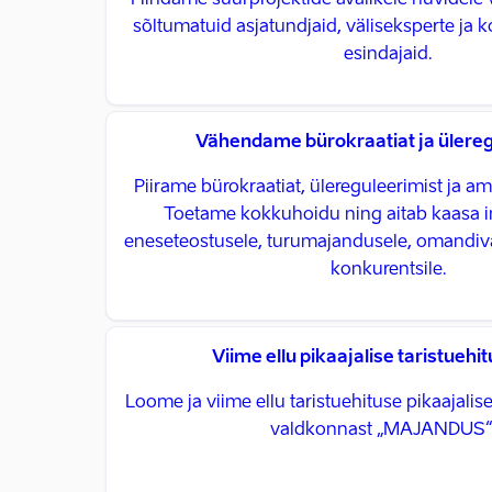
Hindame suurprojektide avalikele huvidele 
sõltumatuid asjatundjaid, väliseksperte ja
esindajaid.
Vähendame bürokraatiat ja ülereg
Piirame bürokraatiat, ülereguleerimist ja a
Toetame kokkuhoidu ning aitab kaasa i
eneseteostusele, turumajandusele, omandiv
konkurentsile.
Viime ellu pikaajalise taristuehi
Loome ja viime ellu taristuehituse pikaajalis
valdkonnast „MAJANDUS“