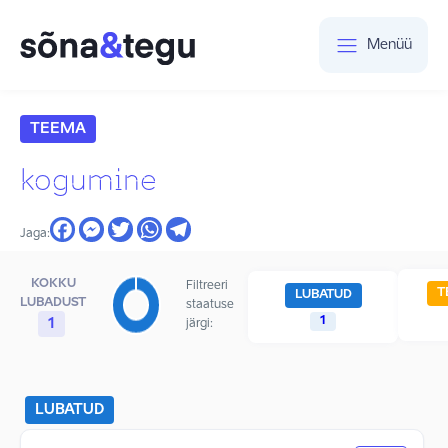
Menüü
TEEMA
kogumine
Jaga:
KOKKU
Filtreeri
T
LUBATUD
LUBADUST
staatuse
1
1
järgi:
LUBATUD