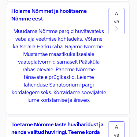
Hoiame Nõmmet ja hoolitseme
A
Nõmme eest
va
Muudame Nõmme pargid huvitavateks
vaba aja veetmise kohtadeks. Võtame
kaitse alla Harku raba. Rajame Nõmme-
Mustamäe maastikukaitsealale
vaateplatvormid sarnaselt Pääsküla
rabas olevale. Paneme Nõmme
tänavatele prügikastid. Leiame
lahenduse Sanatooriumi pargi
kordategemiseks. Korraldame soovijatele
lume koristamise ja äraveo.
Toetame Nõmme laste huviharidust ja
A
nende valitud huviringi. Teeme korda
va