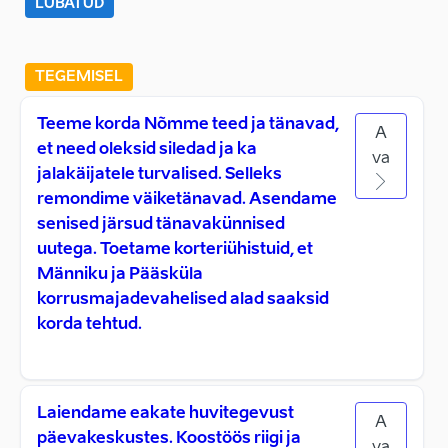
LUBATUD
TEGEMISEL
Teeme korda Nõmme teed ja tänavad,
A
et need oleksid siledad ja ka
va
jalakäijatele turvalised. Selleks
remondime väiketänavad. Asendame
senised järsud tänavakünnised
uutega. Toetame korteriühistuid, et
Männiku ja Pääsküla
korrusmajadevahelised alad saaksid
korda tehtud.
Laiendame eakate huvitegevust
A
päevakeskustes. Koostöös riigi ja