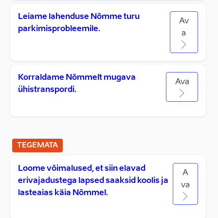
Leiame lahenduse Nõmme turu
Av
parkimisprobleemile.
a
Korraldame Nõmmelt mugava
Ava
ühistranspordi.
TEGEMATA
Loome võimalused, et siin elavad
A
erivajadustega lapsed saaksid koolis ja
va
lasteaias käia Nõmmel.