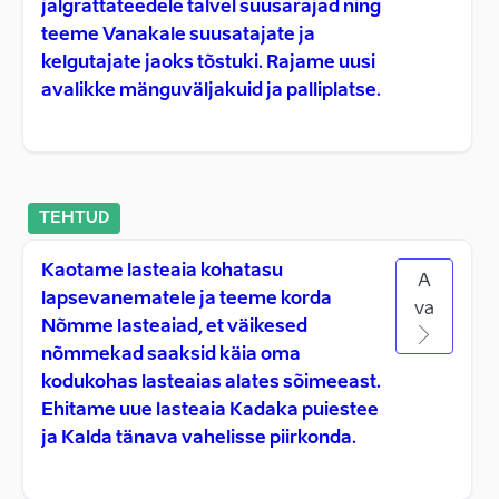
jalgrattateedele talvel suusarajad ning
teeme Vanakale suusatajate ja
kelgutajate jaoks tõstuki. Rajame uusi
avalikke mänguväljakuid ja palliplatse.
TEHTUD
Kaotame lasteaia kohatasu
A
lapsevanematele ja teeme korda
va
Nõmme lasteaiad, et väikesed
nõmmekad saaksid käia oma
kodukohas lasteaias alates sõimeeast.
Ehitame uue lasteaia Kadaka puiestee
ja Kalda tänava vahelisse piirkonda.