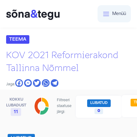
Menüü
TEEMA
KOV 2021 Reformierakond
Tallinna Nõmmel
Jaga:
KOKKU
Filtreeri
T
LUBATUD
LUBADUST
staatuse
0
11
järgi: