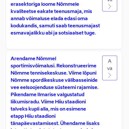
va
erasektoriga loome Nõmmele
kvaliteetse eakate teenusmaja, mis
annab võimaluse elada edasi oma
kodukandis, samuti saab teenusmajast
esmavajalikku abi ja sotsiaalset tuge.
Arendame Nõmmel
A
sportimisvõimalusi. Rekonstrueerime
va
Nõmme tennisekeskuse. Viime lõpuni
Nõmme spordikeskuse välibasseinide
vee eelsoojenduse süsteemi rajamise.
Pikendame Ilmarise valgustatud
liikumisradu. Viime Hiiu staadioni
talveks kupli alla, mis on esimene
etapp Hiiu staadioni
tänapäevastamisest. Ühendame lisaks