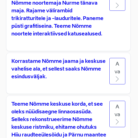
Nõmme noortemaja Nurme tänava
maja. Rajame välirambid
trikiratturitele ja -lauduritele. Paneme
püsti grafitiseina. Teeme Nõmme
noortele interaktiivsed katusealused.
Korrastame Nõmme jaama ja keskuse
A
vahelise ala, et sellest saaks Nõmme
va
esindusväljak.
Teeme Nõmme keskuse korda, et see
A
oleks nüüdisaegne linnaosasüda.
va
Selleks rekonstrueerime Nõmme
keskuse ristmiku, ehitame ohutuks
Hiiu raudteeülesõidu ja Pärnu maantee