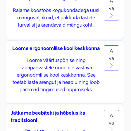
A
va
Rajame koostöös kogukondadega uusi
mänguväljakuid, et pakkuda lastele
turvalisi ja arendavaid mängukohti.
Loome ergonoomilise koolikeskkonna
A
va
Loome väärtuspõhise ning
tänapäevastele nõuetele vastava
ergonoomilise koolikeskkonna. See
toetab laste arengut ja heaolu ning loob
paremad tingimused õppimiseks.
Jätkame beebiteki ja hõbelusika
A
traditsiooni
va