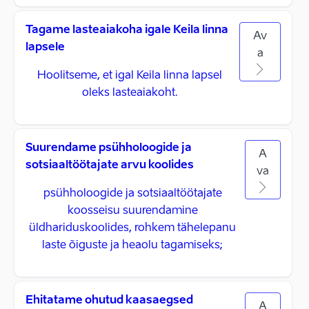
Tagame lasteaiakoha igale Keila linna
Av
lapsele
a
Hoolitseme, et igal Keila linna lapsel
oleks lasteaiakoht.
Suurendame psühholoogide ja
A
sotsiaaltöötajate arvu koolides
va
psühholoogide ja sotsiaaltöötajate
koosseisu suurendamine
üldhariduskoolides, rohkem tähelepanu
laste õiguste ja heaolu tagamiseks;
Ehitatame ohutud kaasaegsed
A