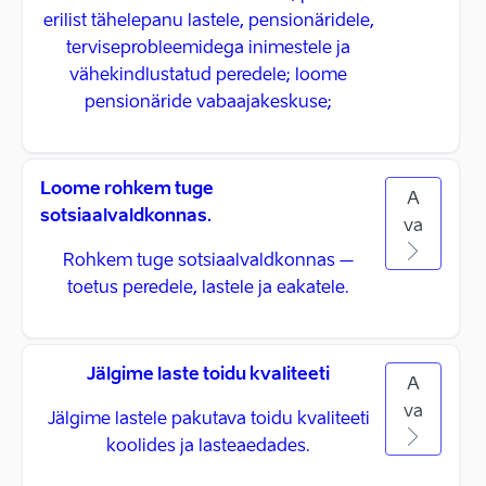
erilist tähelepanu lastele, pensionäridele,
terviseprobleemidega inimestele ja
vähekindlustatud peredele; loome
pensionäride vabaajakeskuse;
Loome rohkem tuge
A
sotsiaalvaldkonnas.
va
Rohkem tuge sotsiaalvaldkonnas –
toetus peredele, lastele ja eakatele.
Jälgime laste toidu kvaliteeti
A
va
Jälgime lastele pakutava toidu kvaliteeti
koolides ja lasteaedades.