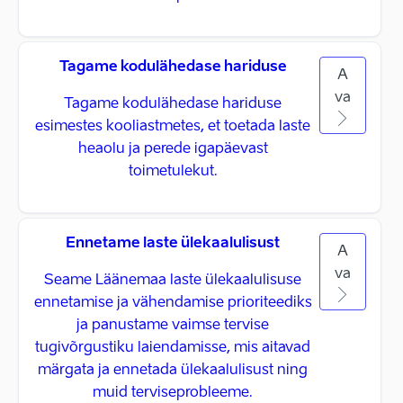
Tagame kodulähedase hariduse
A
va
Tagame kodulähedase hariduse
esimestes kooliastmetes, et toetada laste
heaolu ja perede igapäevast
toimetulekut.
Ennetame laste ülekaalulisust
A
va
Seame Läänemaa laste ülekaalulisuse
ennetamise ja vähendamise prioriteediks
ja panustame vaimse tervise
tugivõrgustiku laiendamisse, mis aitavad
märgata ja ennetada ülekaalulisust ning
muid terviseprobleeme.