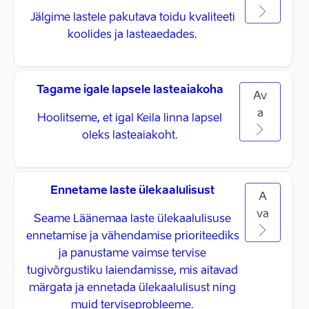
Jälgime lastele pakutava toidu kvaliteeti
koolides ja lasteaedades.
Tagame igale lapsele lasteaiakoha
Av
a
Hoolitseme, et igal Keila linna lapsel
oleks lasteaiakoht.
Ennetame laste ülekaalulisust
A
va
Seame Läänemaa laste ülekaalulisuse
ennetamise ja vähendamise prioriteediks
ja panustame vaimse tervise
tugivõrgustiku laiendamisse, mis aitavad
märgata ja ennetada ülekaalulisust ning
muid terviseprobleeme.