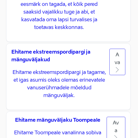
eesmärk on tagada, et kõik pered
saaksid vajalikku tuge ja abi, et
kasvatada oma lapsi turvalises ja
toetavas keskkonnas.
Ehitame ekstreemspordipargi ja
A
mänguväljakud
va
Ehitame ekstreemspordipargi ja tagame,
et igas asumis oleks olemas erinevatele
vanuserühmadele mõeldud
mänguväljak.
Ehitame mänguväljaku Toompeale
Av
a
Ehitame Toompeale vanalinna sobiva