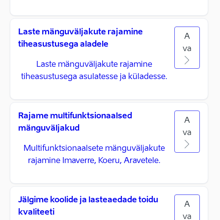
Laste mänguväljakute rajamine
A
tiheasustusega aladele
va
Laste mänguväljakute rajamine
tiheasustusega asulatesse ja küladesse.
Rajame multifunktsionaalsed
A
mänguväljakud
va
Multifunktsionaalsete mänguväljakute
rajamine Imaverre, Koeru, Aravetele.
Jälgime koolide ja lasteaedade toidu
A
kvaliteeti
va