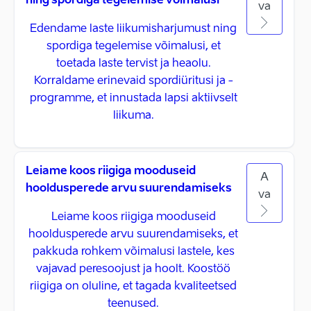
ning spordiga tegelemise võimalusi
va
Edendame laste liikumisharjumust ning
spordiga tegelemise võimalusi, et
toetada laste tervist ja heaolu.
Korraldame erinevaid spordiüritusi ja -
programme, et innustada lapsi aktiivselt
liikuma.
Leiame koos riigiga mooduseid
A
hooldusperede arvu suurendamiseks
va
Leiame koos riigiga mooduseid
hooldusperede arvu suurendamiseks, et
pakkuda rohkem võimalusi lastele, kes
vajavad peresoojust ja hoolt. Koostöö
riigiga on oluline, et tagada kvaliteetsed
teenused.