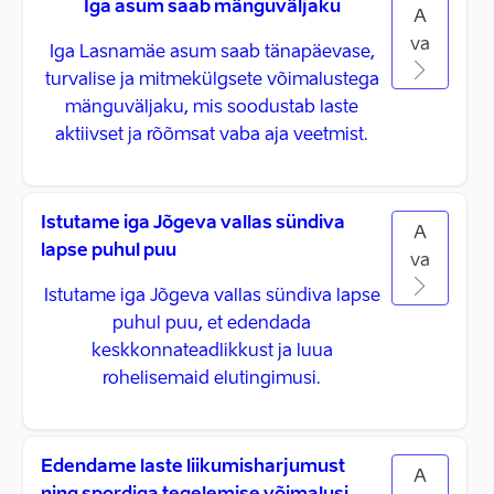
Iga asum saab mänguväljaku
A
va
Iga Lasnamäe asum saab tänapäevase,
turvalise ja mitmekülgsete võimalustega
mänguväljaku, mis soodustab laste
aktiivset ja rõõmsat vaba aja veetmist.
Istutame iga Jõgeva vallas sündiva
A
lapse puhul puu
va
Istutame iga Jõgeva vallas sündiva lapse
puhul puu, et edendada
keskkonnateadlikkust ja luua
rohelisemaid elutingimusi.
Edendame laste liikumisharjumust
A