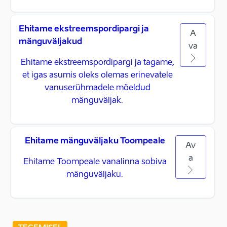
Ehitame ekstreemspordipargi ja
A
mänguväljakud
va
Ehitame ekstreemspordipargi ja tagame,
et igas asumis oleks olemas erinevatele
vanuserühmadele mõeldud
mänguväljak.
Ehitame mänguväljaku Toompeale
Av
a
Ehitame Toompeale vanalinna sobiva
mänguväljaku.