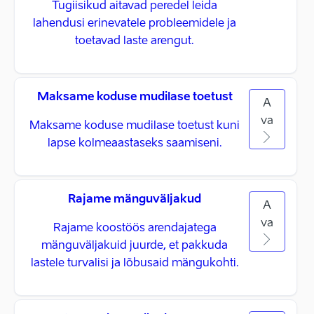
Tugiisikud aitavad peredel leida
lahendusi erinevatele probleemidele ja
toetavad laste arengut.
Maksame koduse mudilase toetust
A
va
Maksame koduse mudilase toetust kuni
lapse kolmeaastaseks saamiseni.
Rajame mänguväljakud
A
va
Rajame koostöös arendajatega
mänguväljakuid juurde, et pakkuda
lastele turvalisi ja lõbusaid mängukohti.