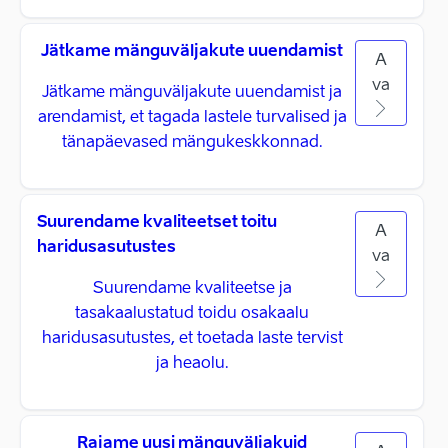
Jätkame mänguväljakute uuendamist
A
va
Jätkame mänguväljakute uuendamist ja
arendamist, et tagada lastele turvalised ja
tänapäevased mängukeskkonnad.
Suurendame kvaliteetset toitu
A
haridusasutustes
va
Suurendame kvaliteetse ja
tasakaalustatud toidu osakaalu
haridusasutustes, et toetada laste tervist
ja heaolu.
Rajame uusi mänguväljakuid