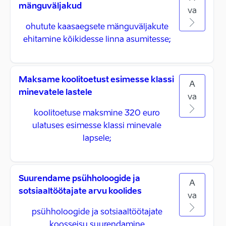
mänguväljakud
va
ohutute kaasaegsete mänguväljakute
ehitamine kõikidesse linna asumitesse;
Maksame koolitoetust esimesse klassi
A
minevatele lastele
va
koolitoetuse maksmine 320 euro
ulatuses esimesse klassi minevale
lapsele;
Suurendame psühholoogide ja
A
sotsiaaltöötajate arvu koolides
va
psühholoogide ja sotsiaaltöötajate
koosseisu suurendamine