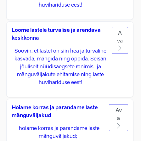
huvihariduse eest!
Loome lastele turvalise ja arendava
A
keskkonna
va
Soovin, et lastel on siin hea ja turvaline
kasvada, mängida ning õppida. Seisan
jõuliselt nüüdisaegsete ronimis- ja
mänguväljakute ehitamise ning laste
huvihariduse eest!
Hoiame korras ja parandame laste
Av
mänguväljakud
a
hoiame korras ja parandame laste
mänguväljakud; ​​ ​