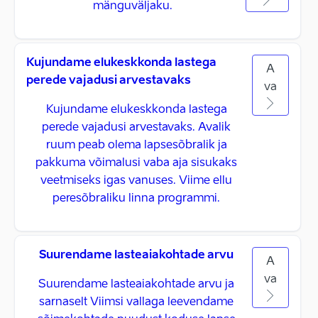
mänguväljaku.
Kujundame elukeskkonda lastega
A
perede vajadusi arvestavaks
va
Kujundame elukeskkonda lastega
perede vajadusi arvestavaks. Avalik
ruum peab olema lapsesõbralik ja
pakkuma võimalusi vaba aja sisukaks
veetmiseks igas vanuses. Viime ellu
peresõbraliku linna programmi.
Suurendame lasteaiakohtade arvu
A
va
Suurendame lasteaiakohtade arvu ja
sarnaselt Viimsi vallaga leevendame