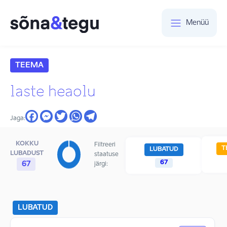
Menüü
TEEMA
laste heaolu
Jaga:
KOKKU
Filtreeri
T
LUBATUD
LUBADUST
staatuse
67
67
järgi:
LUBATUD