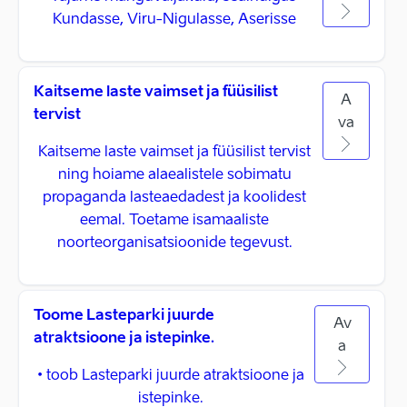
Kundasse, Viru-Nigulasse, Aserisse
Kaitseme laste vaimset ja füüsilist
A
tervist
va
Kaitseme laste vaimset ja füüsilist tervist
ning hoiame alaealistele sobimatu
propaganda lasteaedadest ja koolidest
eemal. Toetame isamaaliste
noorteorganisatsioonide tegevust.
Toome Lasteparki juurde
Av
atraktsioone ja istepinke.
a
• toob Lasteparki juurde atraktsioone ja
istepinke.