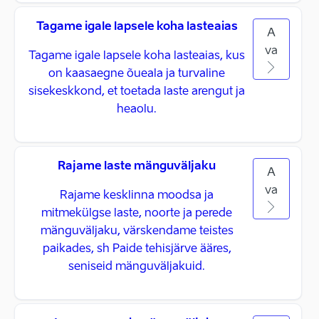
Tagame igale lapsele koha lasteaias
A
va
Tagame igale lapsele koha lasteaias, kus
on kaasaegne õueala ja turvaline
sisekeskkond, et toetada laste arengut ja
heaolu.
Rajame laste mänguväljaku
A
va
Rajame kesklinna moodsa ja
mitmekülgse laste, noorte ja perede
mänguväljaku, värskendame teistes
paikades, sh Paide tehisjärve ääres,
seniseid mänguväljakuid.