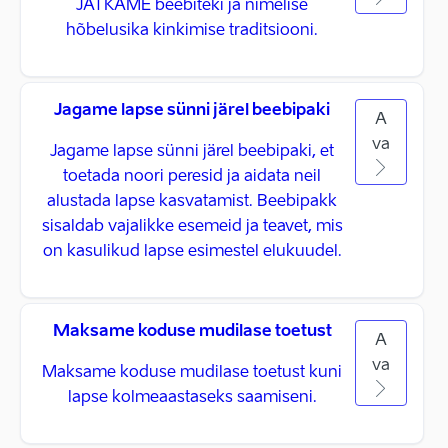
JÄTKAME beebiteki ja nimelise
hõbelusika kinkimise traditsiooni.
Jagame lapse sünni järel beebipaki
A
va
Jagame lapse sünni järel beebipaki, et
toetada noori peresid ja aidata neil
alustada lapse kasvatamist. Beebipakk
sisaldab vajalikke esemeid ja teavet, mis
on kasulikud lapse esimestel elukuudel.
Maksame koduse mudilase toetust
A
va
Maksame koduse mudilase toetust kuni
lapse kolmeaastaseks saamiseni.