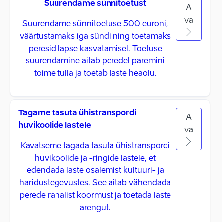
Suurendame sünnitoetust
A
va
Suurendame sünnitoetuse 500 euroni,
väärtustamaks iga sündi ning toetamaks
peresid lapse kasvatamisel. Toetuse
suurendamine aitab peredel paremini
toime tulla ja toetab laste heaolu.
Tagame tasuta ühistranspordi
A
huvikoolide lastele
va
Kavatseme tagada tasuta ühistranspordi
huvikoolide ja -ringide lastele, et
edendada laste osalemist kultuuri- ja
haridustegevustes. See aitab vähendada
perede rahalist koormust ja toetada laste
arengut.