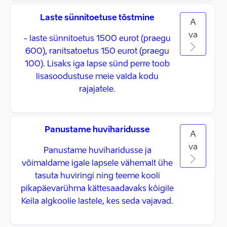
Laste sünnitoetuse tõstmine
A
va
- laste sünnitoetus 1500 eurot (praegu
600), ranitsatoetus 150 eurot (praegu
100). Lisaks iga lapse sünd perre toob
lisasoodustuse meie valda kodu
rajajatele.
Panustame huviharidusse
A
va
Panustame huviharidusse ja
võimaldame igale lapsele vähemalt ühe
tasuta huviringi ning teeme kooli
pikapäevarühma kättesaadavaks kõigile
Keila algkoolie lastele, kes seda vajavad.