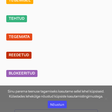
TEGEMISEL
TEHTUD
TEGEMATA
REEDETUD
BLOKEERITUD
Sinu parema teenuse tagamiseks kasutame sellel lehel küpsiseid.
Külastades lehekülge nõustud küpsiste kasutamistingimustega.
Nõustun