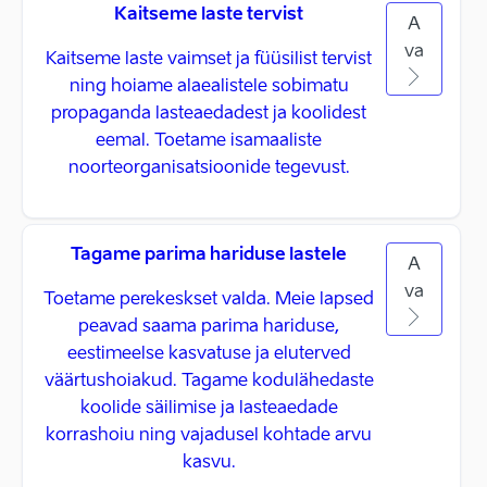
Kaitseme laste tervist
A
va
Kaitseme laste vaimset ja füüsilist tervist
ning hoiame alaealistele sobimatu
propaganda lasteaedadest ja koolidest
eemal. Toetame isamaaliste
noorteorganisatsioonide tegevust.
Tagame parima hariduse lastele
A
va
Toetame perekeskset valda. Meie lapsed
peavad saama parima hariduse,
eestimeelse kasvatuse ja eluterved
väärtushoiakud. Tagame kodulähedaste
koolide säilimise ja lasteaedade
korrashoiu ning vajadusel kohtade arvu
kasvu.