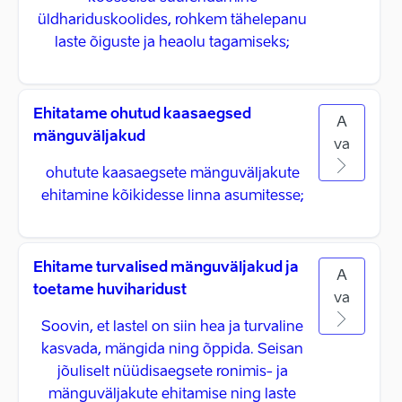
üldhariduskoolides, rohkem tähelepanu
laste õiguste ja heaolu tagamiseks;
Ehitatame ohutud kaasaegsed
A
mänguväljakud
va
ohutute kaasaegsete mänguväljakute
ehitamine kõikidesse linna asumitesse;
Ehitame turvalised mänguväljakud ja
A
toetame huviharidust
va
Soovin, et lastel on siin hea ja turvaline
kasvada, mängida ning õppida. Seisan
jõuliselt nüüdisaegsete ronimis- ja
mänguväljakute ehitamise ning laste