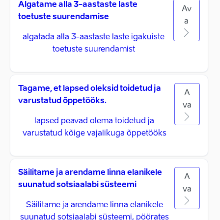
Algatame alla 3-aastaste laste
Av
toetuste suurendamise
a
algatada alla 3-aastaste laste igakuiste
toetuste suurendamist
Tagame, et lapsed oleksid toidetud ja
A
varustatud õppetööks.
va
lapsed peavad olema toidetud ja
varustatud kõige vajalikuga õppetööks
Säilitame ja arendame linna elanikele
A
suunatud sotsiaalabi süsteemi
va
Säilitame ja arendame linna elanikele
suunatud sotsiaalabi süsteemi, pöörates