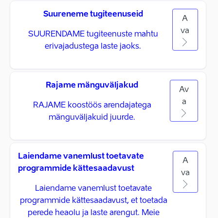
Suureneme tugiteenuseid
A
va
SUURENDAME tugiteenuste mahtu
erivajadustega laste jaoks.
Rajame mänguväljakud
Av
a
RAJAME koostöös arendajatega
mänguväljakuid juurde.
Laiendame vanemlust toetavate
A
programmide kättesaadavust
va
Laiendame vanemlust toetavate
programmide kättesaadavust, et toetada
perede heaolu ja laste arengut. Meie