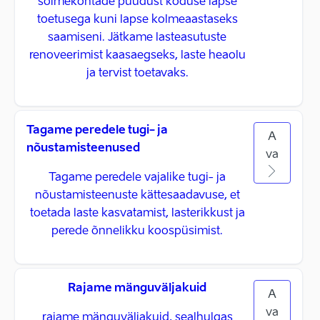
sõimekohtade puudust koduse lapse
toetusega kuni lapse kolmeaastaseks
saamiseni. Jätkame lasteasutuste
renoveerimist kaasaegseks, laste heaolu
ja tervist toetavaks.
Tagame peredele tugi- ja
A
nõustamisteenused
va
Tagame peredele vajalike tugi- ja
nõustamisteenuste kättesaadavuse, et
toetada laste kasvatamist, lasterikkust ja
perede õnnelikku koospüsimist.
Rajame mänguväljakuid
A
va
rajame mänguväljakuid, sealhulgas