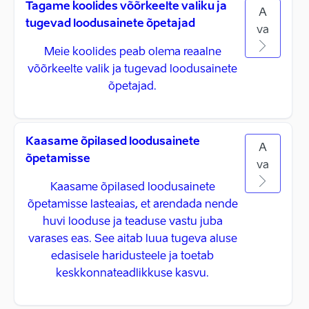
Tagame koolides võõrkeelte valiku ja
A
tugevad loodusainete õpetajad
va
Meie koolides peab olema reaalne
võõrkeelte valik ja tugevad loodusainete
õpetajad.
Kaasame õpilased loodusainete
A
õpetamisse
va
Kaasame õpilased loodusainete
õpetamisse lasteaias, et arendada nende
huvi looduse ja teaduse vastu juba
varases eas. See aitab luua tugeva aluse
edasisele haridusteele ja toetab
keskkonnateadlikkuse kasvu.