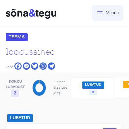
Menüü
TEEMA
loodusained
Jaga:
KOKKU
Filtreeri
T
LUBATUD
LUBADUST
staatuse
2
2
järgi:
LUBATUD