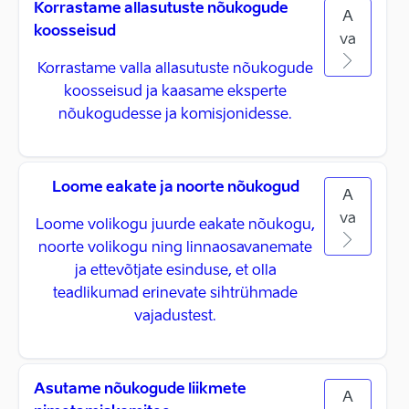
Korrastame allasutuste nõukogude
A
koosseisud
va
Korrastame valla allasutuste nõukogude
koosseisud ja kaasame eksperte
nõukogudesse ja komisjonidesse.
Loome eakate ja noorte nõukogud
A
va
Loome volikogu juurde eakate nõukogu,
noorte volikogu ning linnaosavanemate
ja ettevõtjate esinduse, et olla
teadlikumad erinevate sihtrühmade
vajadustest.
Asutame nõukogude liikmete
A