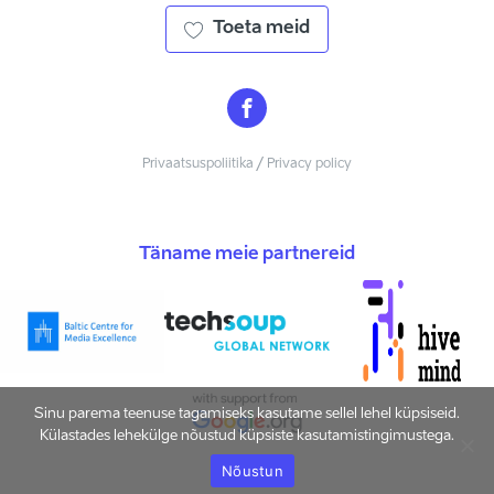
Toeta meid
Privaatsuspoliitika / Privacy policy
Täname meie partnereid
Sinu parema teenuse tagamiseks kasutame sellel lehel küpsiseid.
Külastades lehekülge nõustud küpsiste kasutamistingimustega.
Nõustun