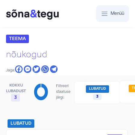
Menüü
TEEMA
nõukogud
Jaga:
KOKKU
Filtreeri
T
LUBATUD
LUBADUST
staatuse
3
3
järgi:
LUBATUD