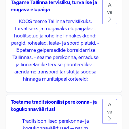
Tagame Tallinna tervisliku, turvalise ja
A
mugava elupaiga
va
KOOS teeme Tallinna tervislikuks,
turvaliseks ja mugavaks elupaigaks: -
hoolitsetud ja roheline linnakeskkond:
pargid, rohealad, laste- ja spordiplatsid, -
lõpetame geiparaadide korraldamise
Tallinnas, - seame perekonna, emaduse
ja linnaelanike tervise prioriteediks: -
arendame transporditaristut ja soodsa
hinnaga munitsipaalkortereid:
Toetame traditsioonilisi perekonna- ja
A
kogukonnaväärtusi
va
Traditsioonilised perekonna- ja
kogukonnaväärtused – parim