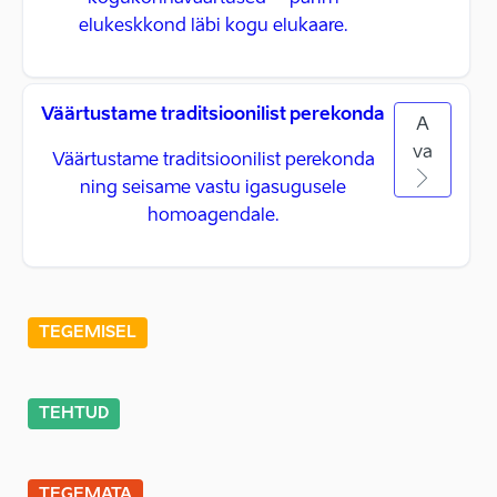
elukeskkond läbi kogu elukaare.
Väärtustame traditsioonilist perekonda
A
va
Väärtustame traditsioonilist perekonda
ning seisame vastu igasugusele
homoagendale.
TEGEMISEL
TEHTUD
TEGEMATA