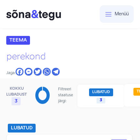
Menüü
TEEMA
perekond
Jaga:
KOKKU
Filtreeri
T
LUBATUD
LUBADUST
staatuse
3
3
järgi:
LUBATUD