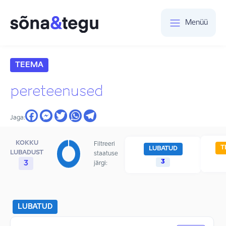
Menüü
TEEMA
pereteenused
Jaga:
KOKKU
Filtreeri
T
LUBATUD
LUBADUST
staatuse
3
3
järgi:
LUBATUD