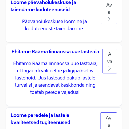
Loome päevahoiukeskuse ja
Av
laiendame koduteenuseid
a
Päevahoiukeskuse loomine ja
koduteenuste laiendamine.
Ehitame Rääma linnaossa uue lasteaia
A
va
Ehitame Rääma linnaossa uue lasteaia,
et tagada kvaliteetne ja ligipääsetav
lastehoid. Uus lasteaed pakub lastele
turvalist ja arendavat keskkonda ning
toetab perede vajadusi.
Loome peredele ja lastele
Av
kvaliteetsed tugiteenused
a