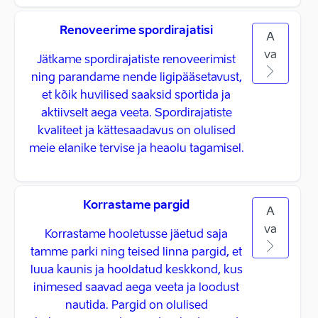
Renoveerime spordirajatisi
A
va
Jätkame spordirajatiste renoveerimist
ning parandame nende ligipääsetavust,
et kõik huvilised saaksid sportida ja
aktiivselt aega veeta. Spordirajatiste
kvaliteet ja kättesaadavus on olulised
meie elanike tervise ja heaolu tagamisel.
Korrastame pargid
A
va
Korrastame hooletusse jäetud saja
tamme parki ning teised linna pargid, et
luua kaunis ja hooldatud keskkond, kus
inimesed saavad aega veeta ja loodust
nautida. Pargid on olulised