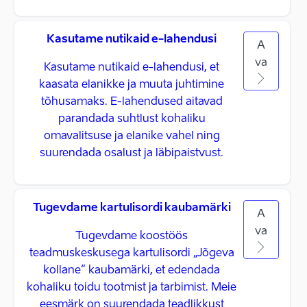
Kasutame nutikaid e-lahendusi
A
va
Kasutame nutikaid e-lahendusi, et
kaasata elanikke ja muuta juhtimine
tõhusamaks. E-lahendused aitavad
parandada suhtlust kohaliku
omavalitsuse ja elanike vahel ning
suurendada osalust ja läbipaistvust.
Tugevdame kartulisordi kaubamärki
A
va
Tugevdame koostöös
teadmuskeskusega kartulisordi „Jõgeva
kollane“ kaubamärki, et edendada
kohaliku toidu tootmist ja tarbimist. Meie
eesmärk on suurendada teadlikkust