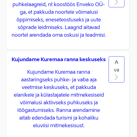
puhkelaagreid, nt koostöös Enveko OÜ-
ga, et pakkuda noortele võimalusi
õppimiseks, eneseteostuseks ja uute
sõprade leidmiseks. Laagrid aitavad
noortel arendada oma oskusi ja teadmisi.
Kujundame Kuremaa ranna keskuseks
A
va
Kujundame Kuremaa ranna
aastaringseks puhke- ja vaba aja
veetmise keskuseks, et pakkuda
elanikele ja külastajatele mitmekesiseid
võimalusi aktiivseks puhkuseks ja
lõõgastumiseks. Ranna arendamine
aitab edendada turismi ja kohaliku
eluviisi mitmekesisust.