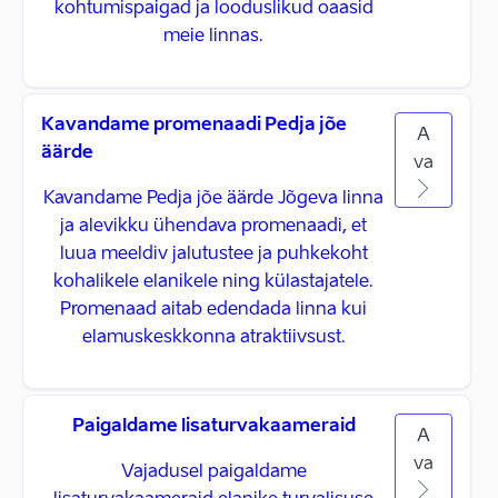
kohtumispaigad ja looduslikud oaasid
meie linnas.
Kavandame promenaadi Pedja jõe
A
äärde
va
Kavandame Pedja jõe äärde Jõgeva linna
ja alevikku ühendava promenaadi, et
luua meeldiv jalutustee ja puhkekoht
kohalikele elanikele ning külastajatele.
Promenaad aitab edendada linna kui
elamuskeskkonna atraktiivsust.
Paigaldame lisaturvakaameraid
A
va
Vajadusel paigaldame