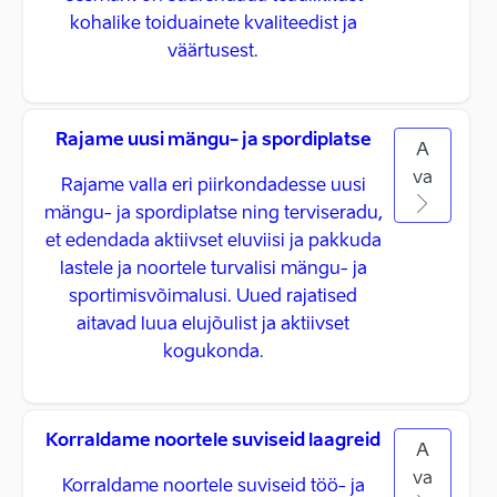
kohalike toiduainete kvaliteedist ja
väärtusest.
Rajame uusi mängu- ja spordiplatse
A
va
Rajame valla eri piirkondadesse uusi
mängu- ja spordiplatse ning terviseradu,
et edendada aktiivset eluviisi ja pakkuda
lastele ja noortele turvalisi mängu- ja
sportimisvõimalusi. Uued rajatised
aitavad luua elujõulist ja aktiivset
kogukonda.
Korraldame noortele suviseid laagreid
A
va
Korraldame noortele suviseid töö- ja