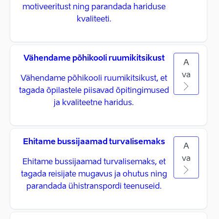
motiveeritust ning parandada hariduse
kvaliteeti.
Vähendame põhikooli ruumikitsikust
A
va
Vähendame põhikooli ruumikitsikust, et
tagada õpilastele piisavad õpitingimused
ja kvaliteetne haridus.
Ehitame bussijaamad turvalisemaks
A
va
Ehitame bussijaamad turvalisemaks, et
tagada reisijate mugavus ja ohutus ning
parandada ühistranspordi teenuseid.