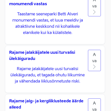
A
monumendi vastas
va
Taastame seeneparki Betti Alveri
monumendi vastas, et luua meeldiv ja
atraktiivne keskkond nii kohalikele
elanikele kui ka külalistele.
Rajame jalakäijatele uusi turvalisi
A
ülekäiguradu
va
Rajame jalakäijatele uusi turvalisi
ülekäiguradu, et tagada ohutu liikumine
ja vähendada liiklusõnnetuste riski.
Rajame jalg- ja kergliiklusteede äärde
A
alleed
va