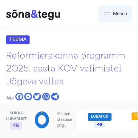
Menüü
TEEMA
Reformierakonna programm
2025. aasta KOV valimistel
Jõgeva vallas
Jaga:
KOKKU
Filtreeri
T
LUBATUD
LUBADUST
staatuse
46
46
järgi: