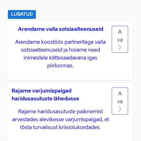
LUBATUD
Arendame valla sotsiaalteenuseid
A
va
Arendame koostöös partneritega valla
sotsiaalteenuseid ja hoiame need
inimestele kättesaadavana igas
piirkonnas.
Rajame varjumispaigad
A
haridusasutuste lähedusse
va
Rajame haridusasutuste paiknemist
arvestades alevikesse varjumispaigad, et
tõsta turvalisust kriisiolukordades.