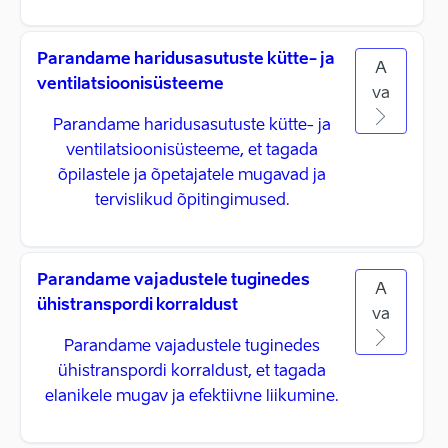
Parandame haridusasutuste kütte- ja
A
ventilatsioonisüsteeme
va
Parandame haridusasutuste kütte- ja
ventilatsioonisüsteeme, et tagada
õpilastele ja õpetajatele mugavad ja
tervislikud õpitingimused.
Parandame vajadustele tuginedes
A
ühistranspordi korraldust
va
Parandame vajadustele tuginedes
ühistranspordi korraldust, et tagada
elanikele mugav ja efektiivne liikumine.