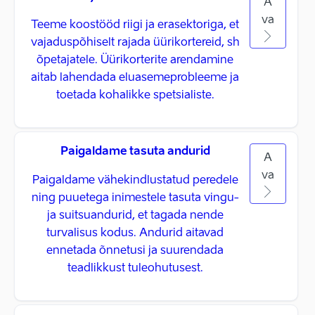
A
va
Teeme koostööd riigi ja erasektoriga, et
vajaduspõhiselt rajada üürikortereid, sh
õpetajatele. Üürikorterite arendamine
aitab lahendada eluasemeprobleeme ja
toetada kohalikke spetsialiste.
Paigaldame tasuta andurid
A
va
Paigaldame vähekindlustatud peredele
ning puuetega inimestele tasuta vingu-
ja suitsuandurid, et tagada nende
turvalisus kodus. Andurid aitavad
ennetada õnnetusi ja suurendada
teadlikkust tuleohutusest.