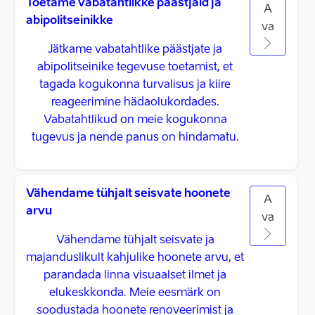
Toetame vabatahtlikke päästjaid ja
A
abipolitseinikke
va
Jätkame vabatahtlike päästjate ja
abipolitseinike tegevuse toetamist, et
tagada kogukonna turvalisus ja kiire
reageerimine hädaolukordades.
Vabatahtlikud on meie kogukonna
tugevus ja nende panus on hindamatu.
Vähendame tühjalt seisvate hoonete
A
arvu
va
Vähendame tühjalt seisvate ja
majanduslikult kahjulike hoonete arvu, et
parandada linna visuaalset ilmet ja
elukeskkonda. Meie eesmärk on
soodustada hoonete renoveerimist ja