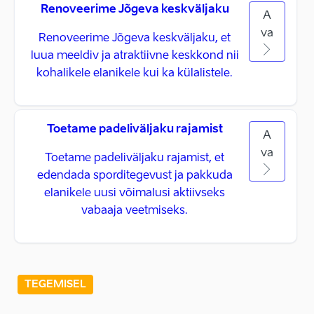
Renoveerime Jõgeva keskväljaku
A
va
Renoveerime Jõgeva keskväljaku, et
luua meeldiv ja atraktiivne keskkond nii
kohalikele elanikele kui ka külalistele.
Toetame padeliväljaku rajamist
A
va
Toetame padeliväljaku rajamist, et
edendada sporditegevust ja pakkuda
elanikele uusi võimalusi aktiivseks
vabaaja veetmiseks.
TEGEMISEL