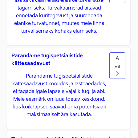
lisaturvakaameraid elanike turvalisuse
tagamiseks. Turvakaamerad aitavad
ennetada kuritegevust ja suurendada
elanike turvatunnet, muutes meie linna
turvalisemaks kohaks elamiseks.
Parandame tugispetsialistide
A
kättesaadavust
va
Parandame tugispetsialistide
kättesaadavust koolides ja lasteaedades,
et tagada igale lapsele vajalik tugi ja abi.
Meie eesmärk on luua toetav keskkond,
kus kõik lapsed saavad oma potentsiaali
maksimaalselt ära kasutada.