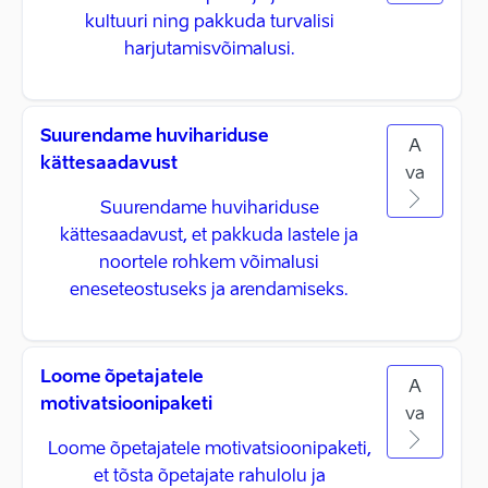
kultuuri ning pakkuda turvalisi
harjutamisvõimalusi.
Suurendame huvihariduse
A
kättesaadavust
va
Suurendame huvihariduse
kättesaadavust, et pakkuda lastele ja
noortele rohkem võimalusi
eneseteostuseks ja arendamiseks.
Loome õpetajatele
A
motivatsioonipaketi
va
Loome õpetajatele motivatsioonipaketi,
et tõsta õpetajate rahulolu ja