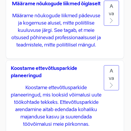
Määrame nõukogude liikmed õiglaselt
A
va
Määrame nõukogude liikmed pädevuse
ja kogemuse alusel, mitte poliitilise
kuuluvuse järgi. See tagab, et meie
otsused põhinevad professionaalsusel ja
teadmistele, mitte poliitilisel mängul.
Koostame ettevõtlusparkide
A
planeeringud
va
Koostame ettevõtlusparkide
planeeringud, mis looksid võimalusi uute
töökohtade tekkeks. Ettevõtlusparkide
arendamine aitab edendada kohaliku
majanduse kasvu ja suurendada
töövõimalusi meie piirkonnas.