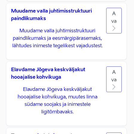
Muudame valla juhtimisstruktuuri
A
paindlikumaks
va
Muudame valla juhtimisstruktuuri
paindlikumaks ja eesmärgipärasemaks,
lähtudes inimeste tegelikest vajadustest.
Elavdame Jõgeva keskväljakut
A
hooajalise kohvikuga
va
Elavdame Jõgeva keskväljakut
hooajalise kohvikuga, muutes linna
südame soojaks ja inimestele
ligitõmbavaks.