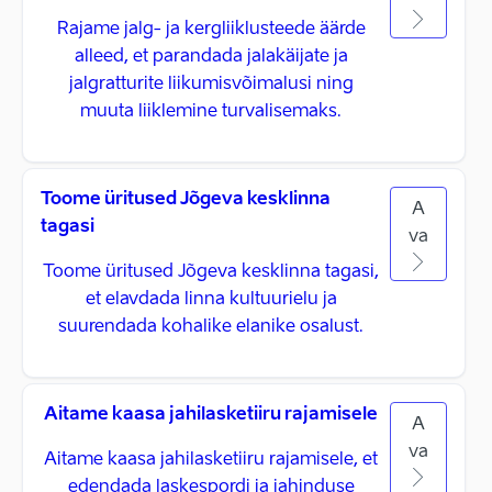
Rajame jalg- ja kergliiklusteede äärde
alleed, et parandada jalakäijate ja
jalgratturite liikumisvõimalusi ning
muuta liiklemine turvalisemaks.
Toome üritused Jõgeva kesklinna
A
tagasi
va
Toome üritused Jõgeva kesklinna tagasi,
et elavdada linna kultuurielu ja
suurendada kohalike elanike osalust.
Aitame kaasa jahilasketiiru rajamisele
A
va
Aitame kaasa jahilasketiiru rajamisele, et
edendada laskespordi ja jahinduse