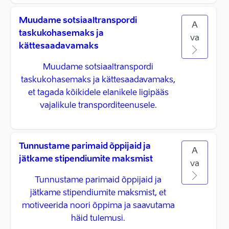
Muudame sotsiaaltranspordi
A
taskukohasemaks ja
va
kättesaadavamaks
Muudame sotsiaaltranspordi
taskukohasemaks ja kättesaadavamaks,
et tagada kõikidele elanikele ligipääs
vajalikule transporditeenusele.
Tunnustame parimaid õppijaid ja
A
jätkame stipendiumite maksmist
va
Tunnustame parimaid õppijaid ja
jätkame stipendiumite maksmist, et
motiveerida noori õppima ja saavutama
häid tulemusi.