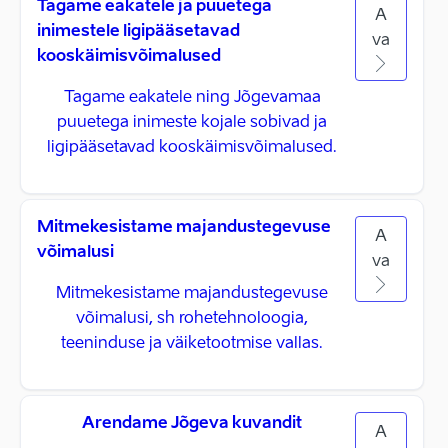
Tagame eakatele ja puuetega
A
inimestele ligipääsetavad
va
kooskäimisvõimalused
Tagame eakatele ning Jõgevamaa
puuetega inimeste kojale sobivad ja
ligipääsetavad kooskäimisvõimalused.
Mitmekesistame majandustegevuse
A
võimalusi
va
Mitmekesistame majandustegevuse
võimalusi, sh rohetehnoloogia,
teeninduse ja väiketootmise vallas.
Arendame Jõgeva kuvandit
A