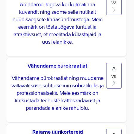
va
Arendame Jõgeva kui külmalinna
kuvandit ning seome selle nutikalt
nüüdisaegsete linnasündmustega. Meie
eesmärk on tõsta Jõgeva tuntust ja
atraktiivsust, et meelitada külastajaid ja
uusi elanikke.
Vähendame bürokraatiat
A
va
Vähendame bürokraatiat ning muudame
vallavalitsuse suhtluse inimsõbralikuks ja
professionaalseks. Meie eesmärk on
lihtsustada teenuste kättesaadavust ja
parandada elanike rahulolu.
Rajame üürikortereid