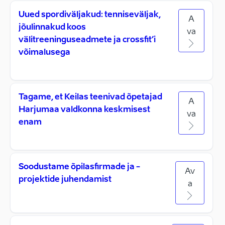
Uued spordiväljakud: tenniseväljak,
A
jõulinnakud koos
va
välitreeninguseadmete ja crossfit’i
võimalusega
Tagame, et Keilas teenivad õpetajad
A
Harjumaa valdkonna keskmisest
va
enam
Soodustame õpilasfirmade ja -
Av
projektide juhendamist
a