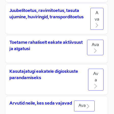
Juubelitoetus, ravimitoetus, tasuta
A
ujumine, huviringid, transporditoetus
va
Toetame rahaliselt eakate aktiivsust
Ava
ja algatusi
Kasutajatugi eakatele digioskuste
Av
parandamiseks
a
Arvutid neile, kes seda vajavad
Ava