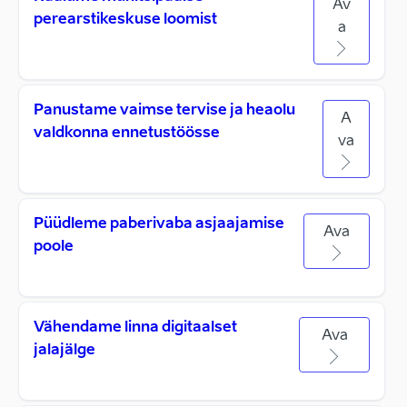
Av
perearstikeskuse loomist
a
Panustame vaimse tervise ja heaolu
A
valdkonna ennetustöösse
va
Püüdleme paberivaba asjaajamise
Ava
poole
Vähendame linna digitaalset
Ava
jalajälge