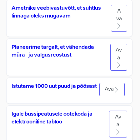
Ametnike veebivastuvõtt, et suhtlus
A
linnaga oleks mugavam
va
Planeerime targalt, et vähendada
Av
müra- ja valgusreostust
a
Istutame 1000 uut puud ja põõsast
Ava
Igale bussipeatusele ootekoda ja
Av
elektrooniline tabloo
a