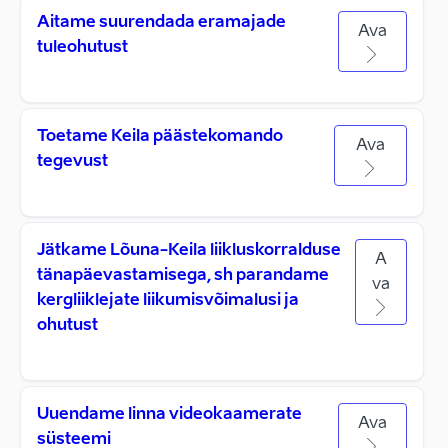
Aitame suurendada eramajade
Ava
tuleohutust
Toetame Keila päästekomando
Ava
tegevust
Jätkame Lõuna-Keila liikluskorralduse
A
tänapäevastamisega, sh parandame
va
kergliiklejate liikumisvõimalusi ja
ohutust
Uuendame linna videokaamerate
Ava
süsteemi