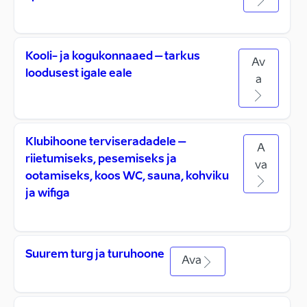
Kooli- ja kogukonnaaed – tarkus
Av
loodusest igale eale
a
Klubihoone terviseradadele –
A
riietumiseks, pesemiseks ja
va
ootamiseks, koos WC, sauna, kohviku
ja wifiga
Suurem turg ja turuhoone
Ava