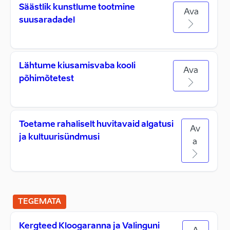
Säästlik kunstlume tootmine
Ava
suusaradadel
Lähtume kiusamisvaba kooli
Ava
põhimõtetest
Toetame rahaliselt huvitavaid algatusi
Av
ja kultuurisündmusi
a
TEGEMATA
Kergteed Kloogaranna ja Valinguni