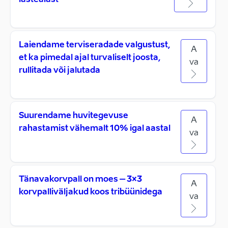
lasteaiast
Laiendame terviseradade valgustust,
A
et ka pimedal ajal turvaliselt joosta,
va
rullitada või jalutada
Suurendame huvitegevuse
A
rahastamist vähemalt 10% igal aastal
va
Tänavakorvpall on moes – 3×3
A
korvpalliväljakud koos tribüünidega
va