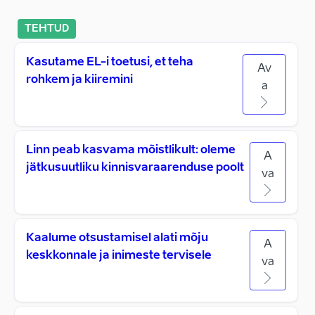
TEHTUD
Kasutame EL-i toetusi, et teha
Av
rohkem ja kiiremini
a
Linn peab kasvama mõistlikult: oleme
A
jätkusuutliku kinnisvaraarenduse poolt
va
Kaalume otsustamisel alati mõju
A
keskkonnale ja inimeste tervisele
va