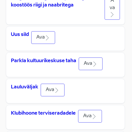
A
koostöös riigi ja naabritega
va
Uus sild
Ava
Parkla kultuurikeskuse taha
Ava
Lauluväljak
Ava
Klubihoone terviseradadele
Ava