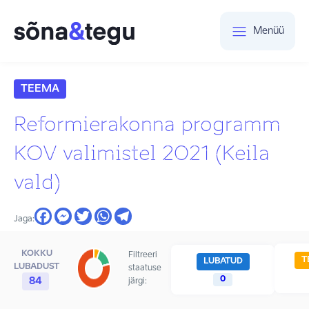
Menüü
TEEMA
Reformierakonna programm
KOV valimistel 2021 (Keila
vald)
Jaga:
KOKKU
Filtreeri
T
LUBATUD
LUBADUST
staatuse
0
84
järgi: