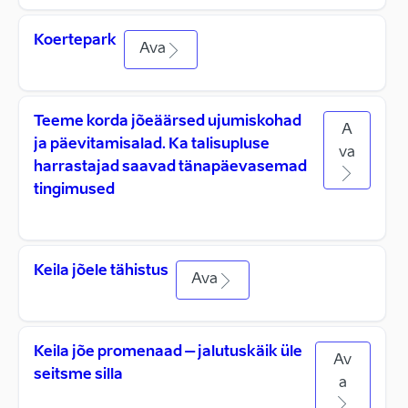
Koertepark
Ava
Teeme korda jõeäärsed ujumiskohad
A
ja päevitamisalad. Ka talisupluse
va
harrastajad saavad tänapäevasemad
tingimused
Keila jõele tähistus
Ava
Keila jõe promenaad – jalutuskäik üle
Av
seitsme silla
a