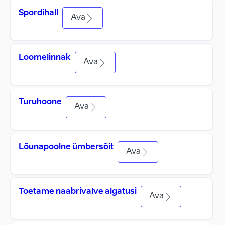
Spordihall
Ava
Loomelinnak
Ava
Turuhoone
Ava
Lõunapoolne ümbersõit
Ava
Toetame naabrivalve algatusi
Ava