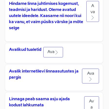
Hindame linna juhtimises kogemust,
A
teadmisi ja haridust. Oleme avatud
va
uutele ideedele. Kaasame nii noori kui
ka vanu, et vaim püsiks värske ja mõte
selge
Avalikud tualetid
Ava
Avalik internetilevi linnaasutustes ja
Ava
pargis
Linnaga peab saama asju ajada
Av
kodust lahkumata
a