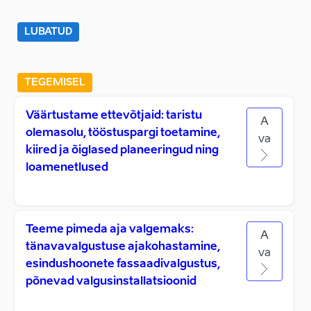
LUBATUD
TEGEMISEL
Väärtustame ettevõtjaid: taristu
A
olemasolu, tööstuspargi toetamine,
va
kiired ja õiglased planeeringud ning
loamenetlused
Teeme pimeda aja valgemaks:
A
tänavavalgustuse ajakohastamine,
va
esindushoonete fassaadivalgustus,
põnevad valgusinstallatsioonid