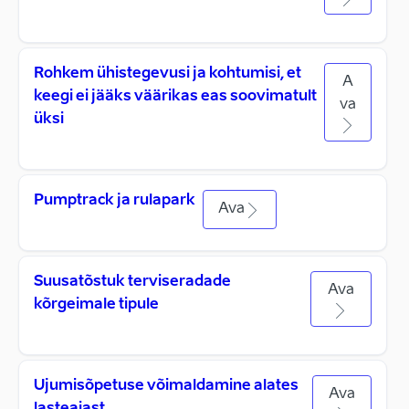
Rohkem ühistegevusi ja kohtumisi, et
A
keegi ei jääks väärikas eas soovimatult
va
üksi
Pumptrack ja rulapark
Ava
Suusatõstuk terviseradade
Ava
kõrgeimale tipule
Ujumisõpetuse võimaldamine alates
Ava