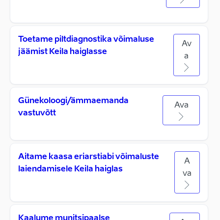
Toetame piltdiagnostika võimaluse
Av
jäämist Keila haiglasse
a
Günekoloogi/ämmaemanda
Ava
vastuvõtt
Aitame kaasa eriarstiabi võimaluste
A
laiendamisele Keila haiglas
va
Kaalume munitsipaalse