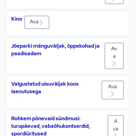
Kino
Ava
Jõeparki mänguväljak, õppekohad ja
Av
paadisadam
a
Valgustatud uisuväljak koos
Ava
laenutusega
Rohkem põnevaid sündmusi:
A
turupäevad, vabaõhukontserdid,
va
spordiüritused