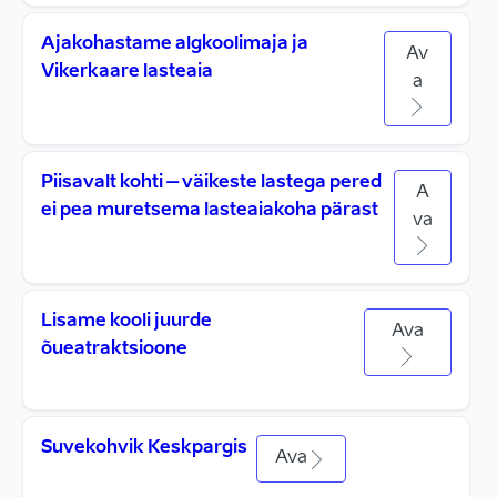
Ajakohastame algkoolimaja ja
Av
Vikerkaare lasteaia
a
Piisavalt kohti – väikeste lastega pered
A
ei pea muretsema lasteaiakoha pärast
va
Lisame kooli juurde
Ava
õueatraktsioone
Suvekohvik Keskpargis
Ava