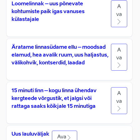
Loomelinnak – uus põnevate
A
kohtumiste paik igas vanuses
va
külastajale
Äratame linnasüdame ellu – moodsad
A
elamud, hea avalik ruum, uus haljastus,
va
välikohvik, kontserdid, laadad
15 minuti linn – kogu linna ühendav
A
kergteede võrgustik, et jalgsi või
va
rattaga saaks kõikjale 15 minutiga
Uus lauluväljak
Ava