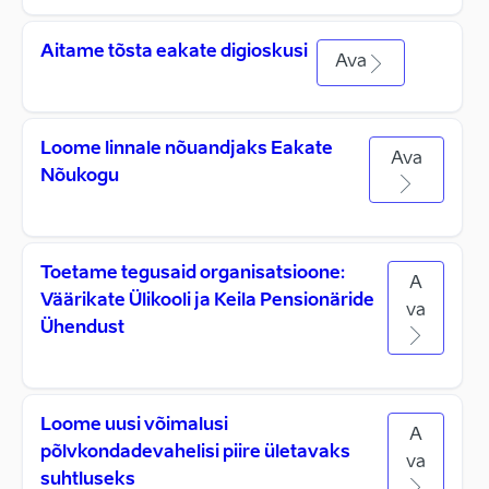
Aitame tõsta eakate digioskusi
Ava
Loome linnale nõuandjaks Eakate
Ava
Nõukogu
Toetame tegusaid organisatsioone:
A
Väärikate Ülikooli ja Keila Pensionäride
va
Ühendust
Loome uusi võimalusi
A
põlvkondadevahelisi piire ületavaks
va
suhtluseks