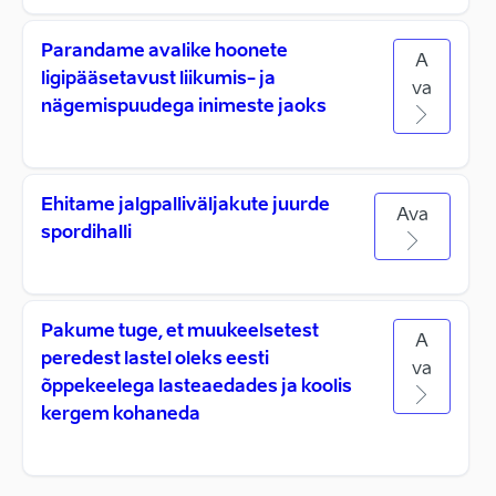
Parandame avalike hoonete
A
ligipääsetavust liikumis- ja
va
nägemispuudega inimeste jaoks
Ehitame jalgpalliväljakute juurde
Ava
spordihalli
Pakume tuge, et muukeelsetest
A
peredest lastel oleks eesti
va
õppekeelega lasteaedades ja koolis
kergem kohaneda