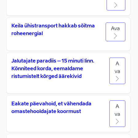
Keila ühistransport hakkab sõitma
Ava
roheenergial
Jalutajate paradiis – 15 minuti linn.
A
Kõnniteed korda, eemaldame
va
ristumistelt kõrged äärekivid
Eakate päevahoid, et vähendada
A
omastehooldajate koormust
va