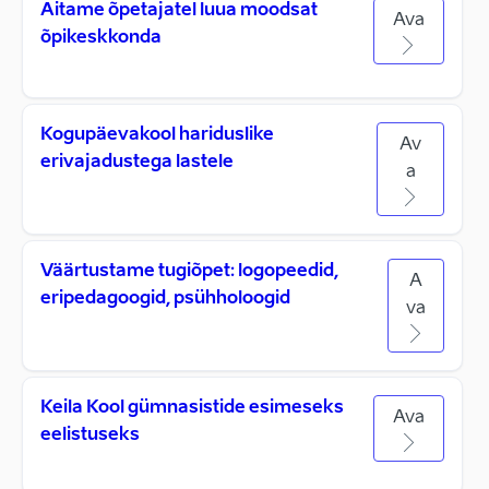
Aitame õpetajatel luua moodsat
Ava
õpikeskkonda
Kogupäevakool hariduslike
Av
erivajadustega lastele
a
Väärtustame tugiõpet: logopeedid,
A
eripedagoogid, psühholoogid
va
Keila Kool gümnasistide esimeseks
Ava
eelistuseks