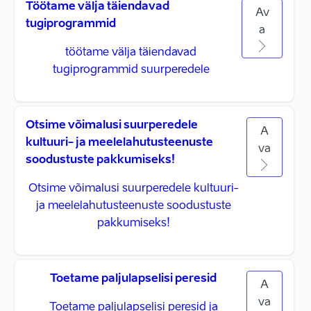
Töötame välja täiendavad
Av
tugiprogrammid
a
töötame välja täiendavad
tugiprogrammid suurperedele
Otsime võimalusi suurperedele
A
kultuuri- ja meelelahutusteenuste
va
soodustuste pakkumiseks!
Otsime võimalusi suurperedele kultuuri-
ja meelelahutusteenuste soodustuste
pakkumiseks!
Toetame paljulapselisi peresid
A
va
Toetame paljulapselisi peresid ja