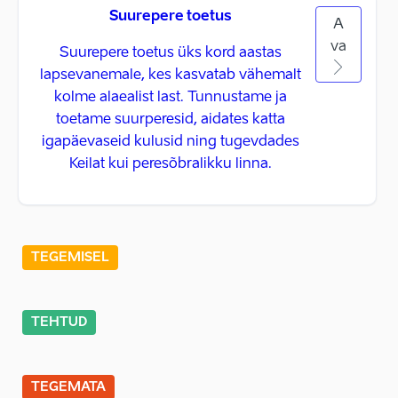
Suurepere toetus
A
va
Suurepere toetus üks kord aastas
lapsevanemale, kes kasvatab vähemalt
kolme alaealist last. Tunnustame ja
toetame suurperesid, aidates katta
igapäevaseid kulusid ning tugevdades
Keilat kui peresõbralikku linna.
TEGEMISEL
TEHTUD
TEGEMATA