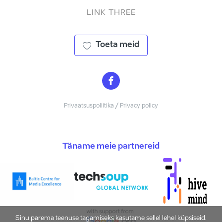
LINK THREE
Toeta meid
Privaatsuspoliitika / Privacy policy
Täname meie partnereid
Sinu parema teenuse tagamiseks kasutame sellel lehel küpsiseid.