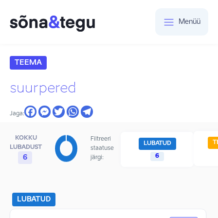
Menüü
TEEMA
suurpered
Jaga:
KOKKU
Filtreeri
T
LUBATUD
LUBADUST
staatuse
6
6
järgi:
LUBATUD