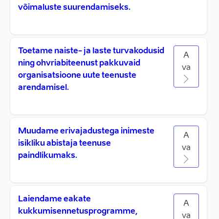
võimaluste suurendamiseks.
Toetame naiste- ja laste turvakodusid
A
ning ohvriabiteenust pakkuvaid
va
organisatsioone uute teenuste
arendamisel.
Muudame erivajadustega inimeste
A
isikliku abistaja teenuse
va
paindlikumaks.
Laiendame eakate
A
kukkumisennetusprogramme,
va