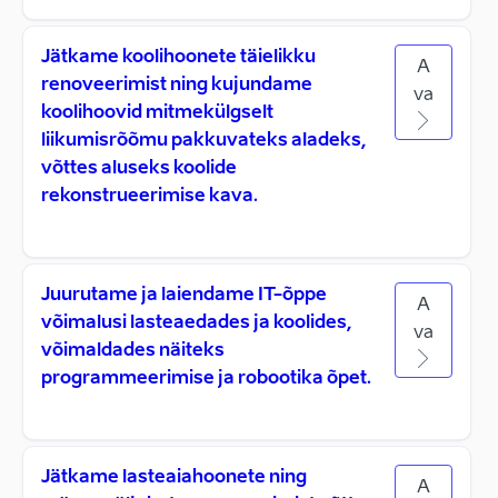
Jätkame koolihoonete täielikku
A
renoveerimist ning kujundame
va
koolihoovid mitmekülgselt
liikumisrõõmu pakkuvateks aladeks,
võttes aluseks koolide
rekonstrueerimise kava.
Juurutame ja laiendame IT-õppe
A
võimalusi lasteaedades ja koolides,
va
võimaldades näiteks
programmeerimise ja robootika õpet.
Jätkame lasteaiahoonete ning
A