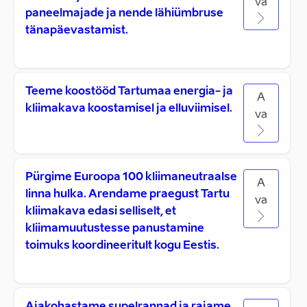
va
paneelmajade ja nende lähiümbruse
tänapäevastamist.
Teeme koostööd Tartumaa energia- ja
A
kliimakava koostamisel ja elluviimisel.
va
Pürgime Euroopa 100 kliimaneutraalse
A
linna hulka. Arendame praegust Tartu
va
kliimakava edasi selliselt, et
kliimamuutustesse panustamine
toimuks koordineeritult kogu Eestis.