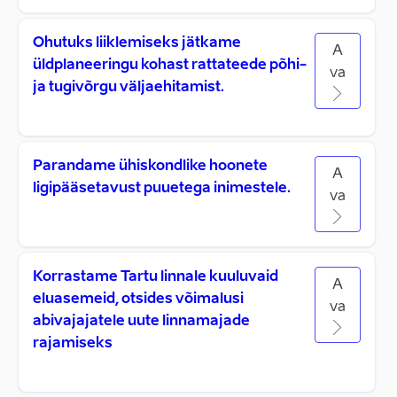
Ohutuks liiklemiseks jätkame
A
üldplaneeringu kohast rattateede põhi-
va
ja tugivõrgu väljaehitamist.
Parandame ühiskondlike hoonete
A
ligipääsetavust puuetega inimestele.
va
Korrastame Tartu linnale kuuluvaid
A
eluasemeid, otsides võimalusi
va
abivajajatele uute linnamajade
rajamiseks