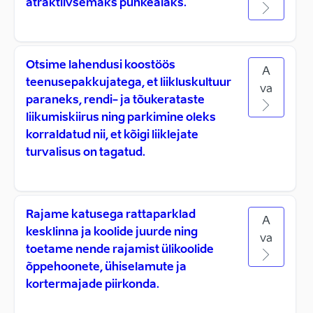
atraktiivsemaks puhkealaks.
Otsime lahendusi koostöös
A
teenusepakkujatega, et liikluskultuur
va
paraneks, rendi- ja tõukerataste
liikumiskiirus ning parkimine oleks
korraldatud nii, et kõigi liiklejate
turvalisus on tagatud.
Rajame katusega rattaparklad
A
kesklinna ja koolide juurde ning
va
toetame nende rajamist ülikoolide
õppehoonete, ühiselamute ja
kortermajade piirkonda.