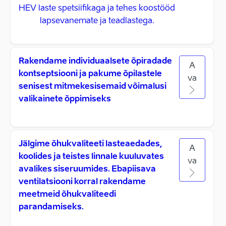
HEV laste spetsiifikaga ja tehes koostööd
lapsevanemate ja teadlastega.
Rakendame individuaalsete õpiradade
A
kontseptsiooni ja pakume õpilastele
va
senisest mitmekesisemaid võimalusi
valikainete õppimiseks
Jälgime õhukvaliteeti lasteaedades,
A
koolides ja teistes linnale kuuluvates
va
avalikes siseruumides. Ebapiisava
ventilatsiooni korral rakendame
meetmeid õhukvaliteedi
parandamiseks.