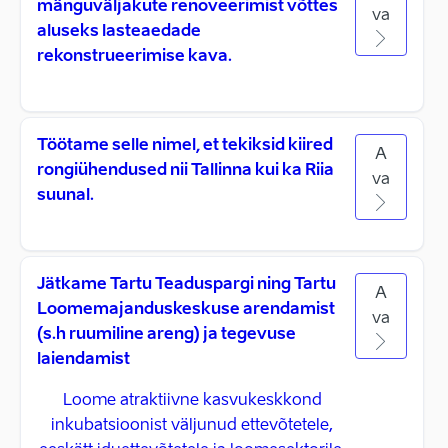
mänguväljakute renoveerimist võttes
va
aluseks lasteaedade
rekonstrueerimise kava.
Töötame selle nimel, et tekiksid kiired
A
rongiühendused nii Tallinna kui ka Riia
va
suunal.
Jätkame Tartu Teaduspargi ning Tartu
A
Loomemajanduskeskuse arendamist
va
(s.h ruumiline areng) ja tegevuse
laiendamist
Loome atraktiivne kasvukeskkond
inkubatsioonist väljunud ettevõtetele,