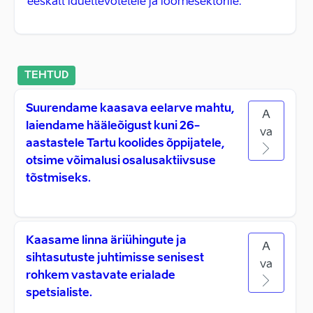
eeskätt iduettevõtetele ja loomesektorile.
TEHTUD
Suurendame kaasava eelarve mahtu,
A
laiendame hääleõigust kuni 26-
va
aastastele Tartu koolides õppijatele,
otsime võimalusi osalusaktiivsuse
tõstmiseks.
Kaasame linna äriühingute ja
A
sihtasutuste juhtimisse senisest
va
rohkem vastavate erialade
spetsialiste.