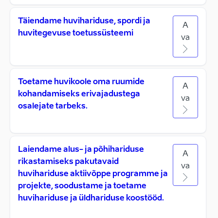
Täiendame huvihariduse, spordi ja
A
huvitegevuse toetussüsteemi
va
Toetame huvikoole oma ruumide
A
kohandamiseks erivajadustega
va
osalejate tarbeks.
Laiendame alus- ja põhihariduse
A
rikastamiseks pakutavaid
va
huvihariduse aktiivõppe programme ja
projekte, soodustame ja toetame
huvihariduse ja üldhariduse koostööd.