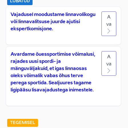
LUBATUD
Vajadusel moodustame linnavolikogu
A
või linnavalitsuse juurde ajutisi
va
ekspertkomisjone.
Avardame õuessportimise võimalusi,
A
rajades uusi spordi- ja
va
mänguväljakuid, et igas linnaosas
oleks võimalik vabas õhus terve
perega sportida. Sealjuures tagame
ligipääsu lisavajadustega inimestele.
TEGEMISEL