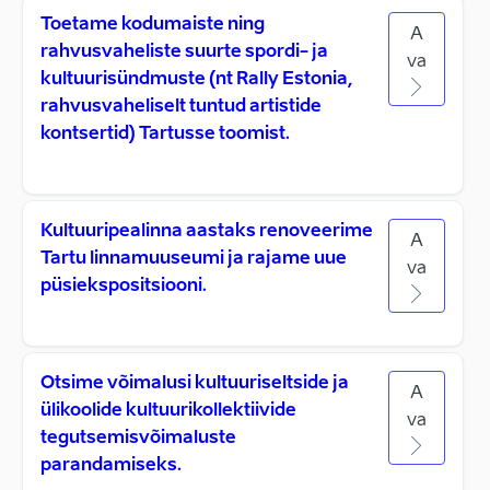
Toetame kodumaiste ning
A
rahvusvaheliste suurte spordi- ja
va
kultuurisündmuste (nt Rally Estonia,
rahvusvaheliselt tuntud artistide
kontsertid) Tartusse toomist.
Kultuuripealinna aastaks renoveerime
A
Tartu linnamuuseumi ja rajame uue
va
püsiekspositsiooni.
Otsime võimalusi kultuuriseltside ja
A
ülikoolide kultuurikollektiivide
va
tegutsemisvõimaluste
parandamiseks.