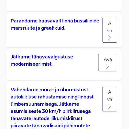
Parandame kaasavalt linna bussiliinide
A
marsruute ja graafikuid.
va
Jätkame tänavavalgustuse
Ava
moderniseerimist.
Vähendame müra- ja õhureostust
A
autoliikluse rahustamise ning linnast
va
ümbersuunamisega. Jätkame
asumisiseste 30 km/h piirkiirusega
tänavatel autode liikumiskiirust
piiravate tänavadisaini põhimõtete