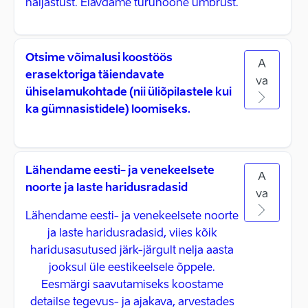
haljastust. Elavdame turuhoone ümbrust.
Otsime võimalusi koostöös
A
erasektoriga täiendavate
va
ühiselamukohtade (nii üliõpilastele kui
ka gümnasistidele) loomiseks.
Lähendame eesti- ja venekeelsete
A
noorte ja laste haridusradasid
va
Lähendame eesti- ja venekeelsete noorte
ja laste haridusradasid, viies kõik
haridusasutused järk-järgult nelja aasta
jooksul üle eestikeelsele õppele.
Eesmärgi saavutamiseks koostame
detailse tegevus- ja ajakava, arvestades