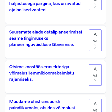
va
haljastusega pargina, kus on avatud
ajaloolised vaated.
Suuremate alade detailplaneerimisel
A
seame tingimuseks
va
planeeringuvõistluse läbiviimise.
Otsime koostöös erasektoriga
A
võimalusi lemmikloomakalmistu
va
rajamiseks.
Muudame ühistranspordi
A
paindlikumaks, otsides võimalusi
va