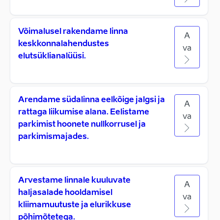
Võimalusel rakendame linna
A
keskkonnalahendustes
va
elutsüklianalüüsi.
Arendame südalinna eelkõige jalgsi ja
A
rattaga liikumise alana. Eelistame
va
parkimist hoonete nullkorrusel ja
parkimismajades.
Arvestame linnale kuuluvate
A
haljasalade hooldamisel
va
kliimamuutuste ja elurikkuse
põhimõtetega.