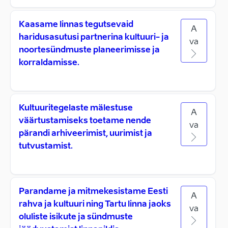
Kaasame linnas tegutsevaid
A
haridusasutusi partnerina kultuuri- ja
va
noortesündmuste planeerimisse ja
korraldamisse.
Kultuuritegelaste mälestuse
A
väärtustamiseks toetame nende
va
pärandi arhiveerimist, uurimist ja
tutvustamist.
Parandame ja mitmekesistame Eesti
A
rahva ja kultuuri ning Tartu linna jaoks
va
oluliste isikute ja sündmuste