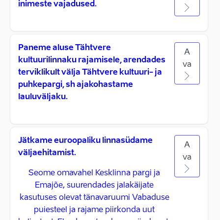
inimeste vajadused.
Paneme aluse Tähtvere
A
kultuurilinnaku rajamisele, arendades
va
terviklikult välja Tähtvere kultuuri- ja
puhkepargi, sh ajakohastame
lauluväljaku.
Jätkame euroopaliku linnasüdame
A
väljaehitamist.
va
Seome omavahel Kesklinna pargi ja
Emajõe, suurendades jalakäijate
kasutuses olevat tänavaruumi Vabaduse
puiesteel ja rajame piirkonda uut