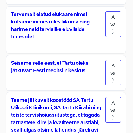
Tervemalt elatud elukaare nimel
A
kutsume inimesi üles liikuma ning
va
harime neid tervislike eluviiside
teemadel.
Seisame selle eest, et Tartu oleks
A
jätkuvalt Eesti meditsiinikeskus.
va
Teeme jätkuvalt koostööd SA Tartu
A
Ülikooli Kliinikumi, SA Tartu Kiirabi ning
va
teiste tervishoiuasutustega, et tagada
tartlastele kiire ja kvaliteetne arstiabi,
sealhulgas otsime lahendusi järelravi