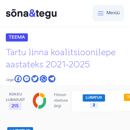
Menüü
TEEMA
Tartu linna koalitsioonilepe
aastateks 2021-2025
Jaga:
KOKKU
Filtreeri
T
LUBATUD
LUBADUST
staatuse
2
215
järgi: