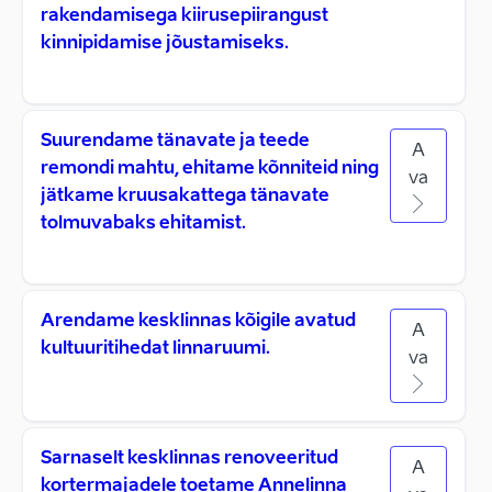
rakendamisega kiirusepiirangust
kinnipidamise jõustamiseks.
Suurendame tänavate ja teede
A
remondi mahtu, ehitame kõnniteid ning
va
jätkame kruusakattega tänavate
tolmuvabaks ehitamist.
Arendame kesklinnas kõigile avatud
A
kultuuritihedat linnaruumi.
va
Sarnaselt kesklinnas renoveeritud
A
kortermajadele toetame Annelinna