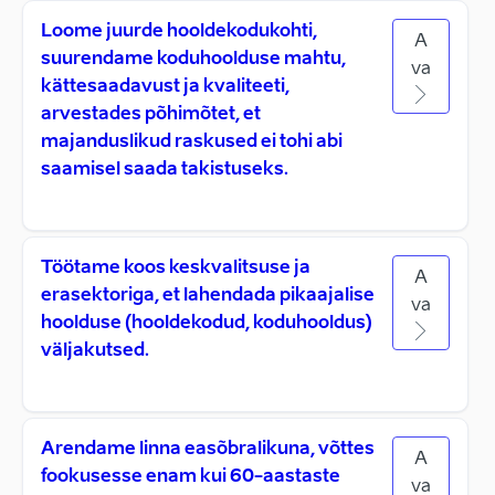
Loome juurde hooldekodukohti,
A
suurendame koduhoolduse mahtu,
va
kättesaadavust ja kvaliteeti,
arvestades põhimõtet, et
majanduslikud raskused ei tohi abi
saamisel saada takistuseks.
Töötame koos keskvalitsuse ja
A
erasektoriga, et lahendada pikaajalise
va
hoolduse (hooldekodud, koduhooldus)
väljakutsed.
Arendame linna easõbralikuna, võttes
A
fookusesse enam kui 60-aastaste
va