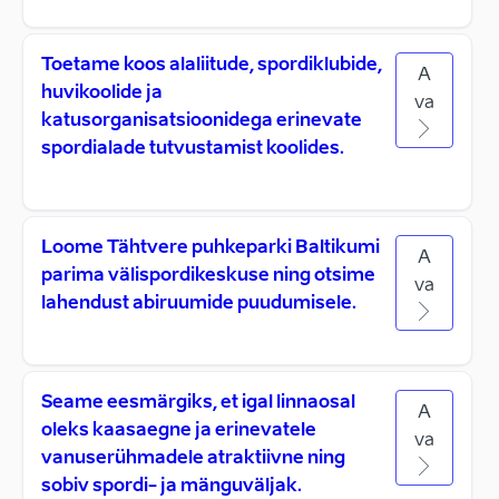
Toetame koos alaliitude, spordiklubide,
A
huvikoolide ja
va
katusorganisatsioonidega erinevate
spordialade tutvustamist koolides.
Loome Tähtvere puhkeparki Baltikumi
A
parima välispordikeskuse ning otsime
va
lahendust abiruumide puudumisele.
Seame eesmärgiks, et igal linnaosal
A
oleks kaasaegne ja erinevatele
va
vanuserühmadele atraktiivne ning
sobiv spordi- ja mänguväljak.