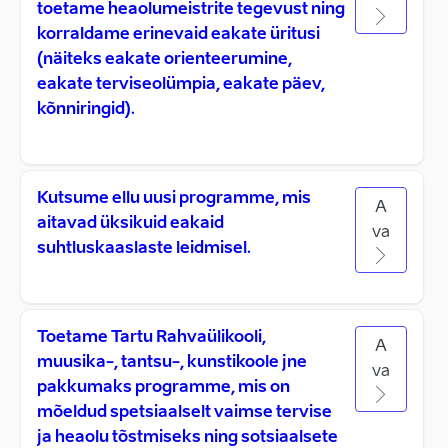
toetame heaolumeistrite tegevust ning
korraldame erinevaid eakate üritusi
(näiteks eakate orienteerumine,
eakate terviseolümpia, eakate päev,
kõnniringid).
Kutsume ellu uusi programme, mis
A
aitavad üksikuid eakaid
va
suhtluskaaslaste leidmisel.
Toetame Tartu Rahvaülikooli,
A
muusika-, tantsu-, kunstikoole jne
va
pakkumaks programme, mis on
mõeldud spetsiaalselt vaimse tervise
ja heaolu tõstmiseks ning sotsiaalsete