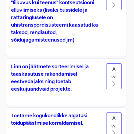
"liikuvus kui teenus" kontseptsiooni
elluviimiseks (lisaks bussidele ja
rattaringlusele on
ühistranspordisüsteemi kaasatud ka
taksod, rendiautod,
sõidujagamisteenused jm).
Linn on jäätmete sorteerimisel ja
A
taaskasutuse rakendamisel
va
eestvedajaks ning toetab
eeskujuandvaid projekte.
Toetame kogukondlikke algatusi
A
toidupäästmise korraldamisel.
va