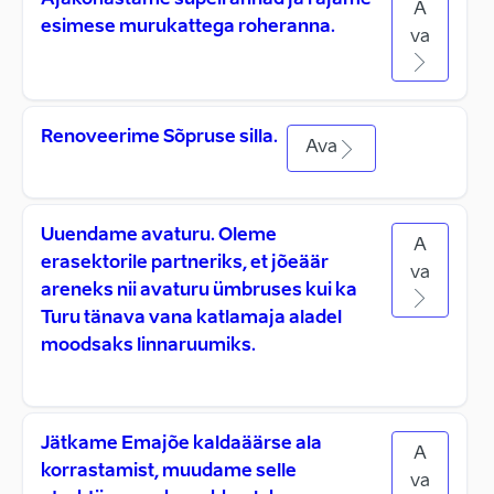
Ajakohastame supelrannad ja rajame
A
esimese murukattega roheranna.
va
Renoveerime Sõpruse silla.
Ava
Uuendame avaturu. Oleme
A
erasektorile partneriks, et jõeäär
va
areneks nii avaturu ümbruses kui ka
Turu tänava vana katlamaja aladel
moodsaks linnaruumiks.
Jätkame Emajõe kaldaäärse ala
A
korrastamist, muudame selle
va