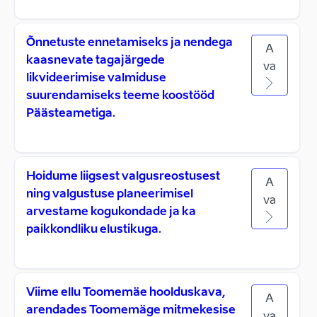
Õnnetuste ennetamiseks ja nendega
A
kaasnevate tagajärgede
va
likvideerimise valmiduse
suurendamiseks teeme koostööd
Päästeametiga.
Hoidume liigsest valgusreostusest
A
ning valgustuse planeerimisel
va
arvestame kogukondade ja ka
paikkondliku elustikuga.
Viime ellu Toomemäe hoolduskava,
A
arendades Toomemäge mitmekesise