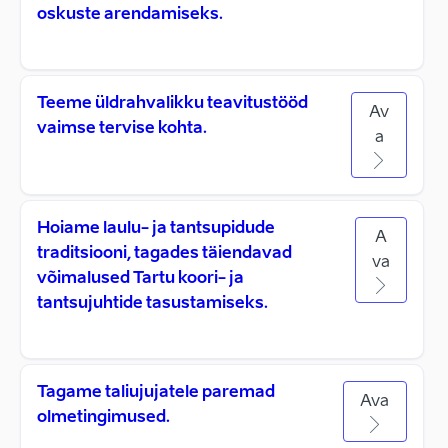
oskuste arendamiseks.
Teeme üldrahvalikku teavitustööd
Av
vaimse tervise kohta.
a
Hoiame laulu- ja tantsupidude
A
traditsiooni, tagades täiendavad
va
võimalused Tartu koori- ja
tantsujuhtide tasustamiseks.
Tagame taliujujatele paremad
Ava
olmetingimused.