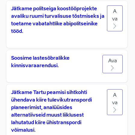
Jätkame politseiga koostööprojekte
A
avaliku ruumi turvalisuse tõstmiseks ja
va
toetame vabatahtlike abipolitseinike
tööd.
Soosime lastesõbralikke
Ava
kinnisvaraarendusi.
Jätkame Tartu peamisi sihtkohti
A
ühendava kiire tulevikutranspordi
va
planeerimist, analüüsides
alternatiivseid muust liiklusest
lahutatud kiire ühistranspordi
võimalusi.