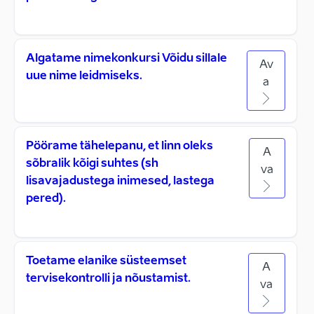
Algatame nimekonkursi Võidu sillale
Av
uue nime leidmiseks.
a
Pöörame tähelepanu, et linn oleks
A
sõbralik kõigi suhtes (sh
va
lisavajadustega inimesed, lastega
pered).
Toetame elanike süsteemset
A
tervisekontrolli ja nõustamist.
va