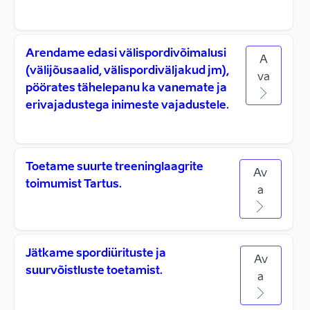
Arendame edasi välispordivõimalusi
A
(välijõusaalid, välispordiväljakud jm),
va
pöörates tähelepanu ka vanemate ja
erivajadustega inimeste vajadustele.
Toetame suurte treeninglaagrite
Av
toimumist Tartus.
a
Jätkame spordiürituste ja
Av
suurvõistluste toetamist.
a