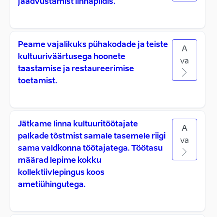
jäädvustamist linnapildis.
Peame vajalikuks pühakodade ja teiste
A
kultuuriväärtusega hoonete
va
taastamise ja restaureerimise
toetamist.
Jätkame linna kultuuritöötajate
A
palkade tõstmist samale tasemele riigi
va
sama valdkonna töötajatega. Töötasu
määrad lepime kokku
kollektiivlepingus koos
ametiühingutega.