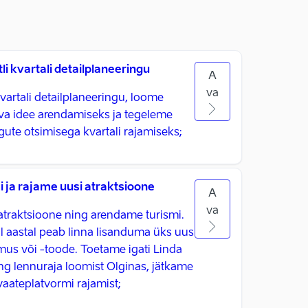
li kvartali detailplaneeringu
A
va
kvartali detailplaneeringu, loome
a idee arendamiseks ja tegeleme
ngute otsimisega kvartali rajamiseks;
 ja rajame uusi atraktsioone
A
va
atraktsioone ning arendame turismi.
al aastal peab linna lisanduma üks uus
mus või -toode. Toetame igati Linda
ing lennuraja loomist Olginas, jätkame
aateplatvormi rajamist; ​