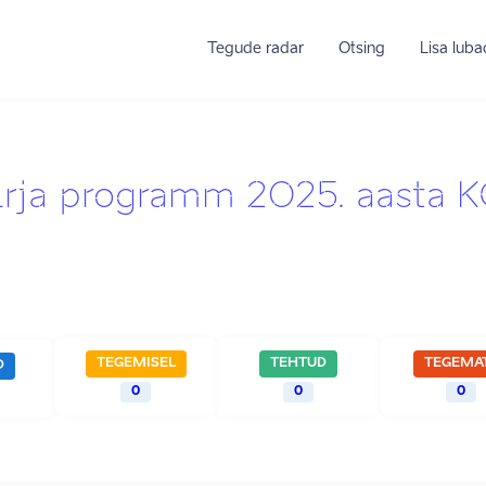
Tegude radar
Otsing
Lisa lub
kirja programm 2025. aasta 
TEGEMISEL
TEHTUD
TEGEMA
D
0
0
0