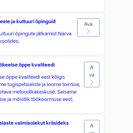
ele ja kultuuri õpinguid
Ava
ultuuri õpingute jätkamist Narva
koolides;
ikeelse õppe kvaliteedi
A
va
se õppe kvaliteedi eest kõigis
e tugispetsialiste ja loome toimiva,
toetava metoodikakeskuse. Seisame
ise ja mõistlik töökoormuse eest;
aste valmisolekut kriisideks
A