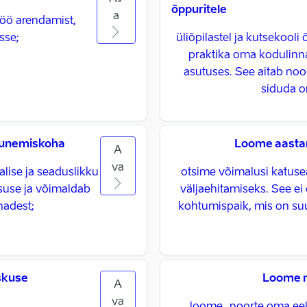
õppuritele
a
töö arendamist,
sse;
üliõpilastel ja kutsekool
praktika oma kodulinnas
asutuses. See aitab noo
siduda o
gunemiskoha
Loome aastar
A
va
alise ja seaduslikku
otsime võimalusi katusea
suse ja võimaldab
väljaehitamiseks. See ei 
adest; ​
kohtumispaik, mis on su
skuse
Loome n
A
va