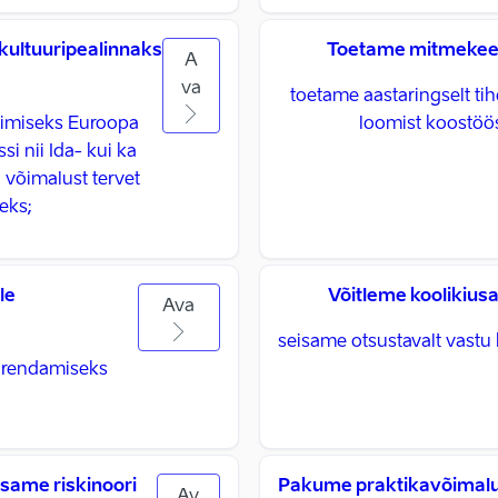
ultuuripealinnaks
Toetame mitmekeel
A
va
toetame aastaringselt t
rimiseks Euroopa
loomist koostöö
i nii Ida- kui ka
võimalust tervet
ks; ​
le
Võitleme koolikius
Ava
seisame otsustavalt vastu k
 arendamiseks
same riskinoori
Pakume praktikavõimalusi
Av