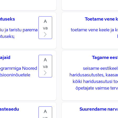
utuseks
Toetame vene ke
A
va
u ja taristu parema
toetame vene keele ja k
tuseks;
ajaid
Tagame eest
A
va
programmiga Noored
seisame eestikeel
atsiooninõuetele
haridusasutustes, kaasam
kõiki haridusasutusi 
õpetajate vaimse terv
lasteaedu
Suurendame narval
A