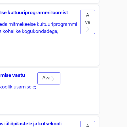
se kultuuriprogrammi loomist
A
va
iheda mitmekeelse kultuuriprogrammi
s kohalike kogukondadega; ​
amise vastu
Ava
oolikiusamisele; ​
 üliõpilastele ja kutsekooli
A