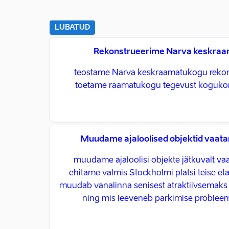
LUBATUD
Rekonstrueerime Narva keskra
teostame Narva keskraamatukogu rekons
toetame raamatukogu tegevust koguk
Muudame ajaloolised objektid vaat
muudame ajaloolisi objekte jätkuvalt va
ehitame valmis Stockholmi platsi teise eta
muudab vanalinna senisest atraktiivsemak
ning mis leeveneb parkimise probleem 