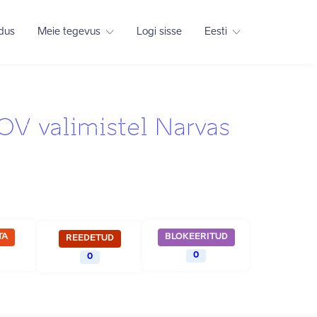
adus
Meie tegevus
Logi sisse
Eesti
KOV valimistel Narvas
TA
BLOKEERITUD
REEDETUD
0
0