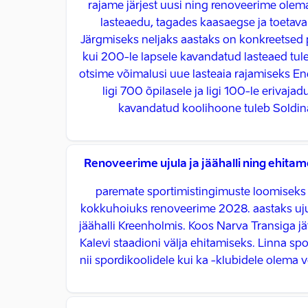
rajame järjest uusi ning renoveerime olem
lasteaedu, tagades kaasaegse ja toetav
Järgmiseks neljaks aastaks on konkreetsed
kui 200-le lapsele kavandatud lasteaed tul
otsime võimalusi uue lasteaia rajamiseks En
ligi 700 õpilasele ja ligi 100-le erivaja
kavandatud koolihoone tuleb Soldin
Renoveerime ujula ja jäähalli ning ehitam
paremate sportimistingimuste loomiseks
kokkuhoiuks renoveerime 2028. aastaks uju
jäähalli Kreenholmis. Koos Narva Transiga j
Kalevi staadioni välja ehitamiseks. Linna sp
nii spordikoolidele kui ka -klubidele olema võ