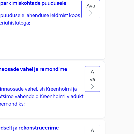
 parkimiskohtade puudusele
Ava
 puudusele lahenduse leidmist koos
eriühistutega; ​
naosade vahel ja remondime
A
va
nnaosade vahel, sh Kreenholmi ja
otsime vahendeid Kreenholmi viadukti
remondiks; ​
dselt ja rekonstrueerime
A