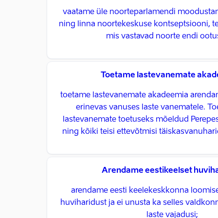
vaatame üle noorteparlamendi moodustami
ning linna noortekeskuse kontseptsiooni,
mis vastavad noorte endi ootust
Toetame lastevanemate akad
toetame lastevanemate akadeemia arendami
erinevas vanuses laste vanematele. T
lastevanemate toetuseks mõeldud Perepes
ning kõiki teisi ettevõtmisi täiskasvanuha
Arendame eestikeelset huviha
arendame eesti keelekeskkonna loomise
huviharidust ja ei unusta ka selles valdkon
laste vajadusi;