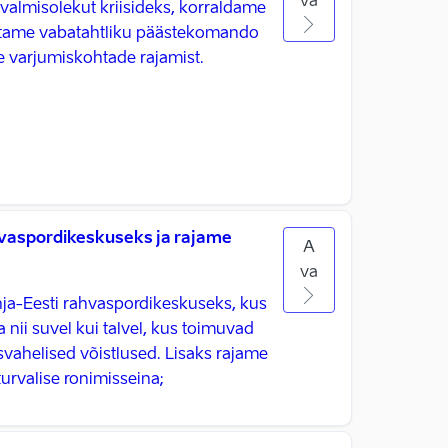
va
almisolekut kriisideks, korraldame
oetame vabatahtliku päästekomando
e varjumiskohtade rajamist.
aspordikeskuseks ja rajame
A
va
a-Eesti rahvaspordikeskuseks, kus
 nii suvel kui talvel, kus toimuvad
svahelised võistlused. Lisaks rajame
urvalise ronimisseina; ​