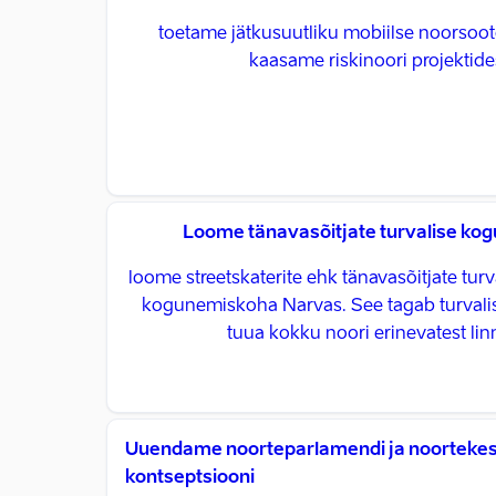
toetame jätkusuutliku mobiilse noorsoo
kaasame riskinoori projektide
Loome tänavasõitjate turvalise ko
loome streetskaterite ehk tänavasõitjate turv
kogunemiskoha Narvas. See tagab turvali
tuua kokku noori erinevatest linn
Uuendame noorteparlamendi ja noorteke
kontseptsiooni