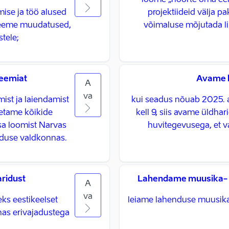
loome „noorte oma eel
se ja töö alused
projektiideid välja p
 teeme muudatused,
võimaluse mõjutada l
ele; ​
eemiat
Avame k
A
va
st ja laiendamist
kui seadus nõuab 2025. a
oetame kõikide
kell 9, siis avame üldha
a loomist Narvas
huvitegevusega, et v
riduse valdkonnas.
ridust
Lahendame muusika- j
A
va
ks eestikeelset
leiame lahenduse muusika-
nas erivajadustega