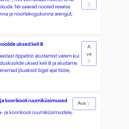
arve“, mis võimaldab noortel oma
akkuda. Nii saavad noored reaalse
inna ja noortekogukonna arengut;
oolide uksed kell 8
A
va
astast õppetöö alustamist varem kui
riduskoolide uksed kell 8 ja alustame
anemad jõuaksid õigel ajal tööle;
a koorikooli ruumiküsimused
Ava
 ja koorikooli ruumiküsimustele;