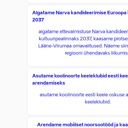
Algatame Narva kandideerimise Euroopa k
2037
algatame ettevalmistuse Narva kandidee
kultuuripealinnaks 2037, kaasame protsess
Lääne-Virumaa omavalitused. Näeme siin 
regiooni ühendavaks liikumise
Asutame koolinoorte keeleklubid eesti kee
arendamiseks
asutame koolinoorte eesti keele oskuse
keeleklubid.
Arendame mobiilset noorsootööd ja kaa