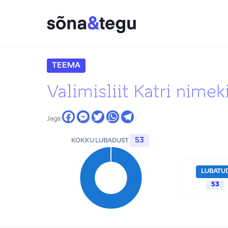
TEEMA
Valimisliit Katri nime
Jaga:
53
KOKKU LUBADUST
LUBATU
53