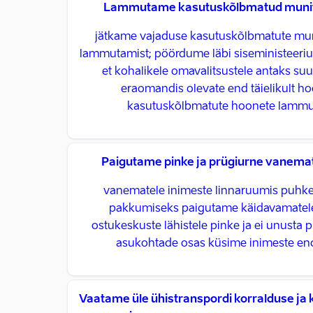
Lammutame kasutuskõlbmatud munit
jätkame vajaduse kasutuskõlbmatute mu
lammutamist; pöördume läbi siseministeeriu
et kohalikele omavalitsustele antaks s
eraomandis olevate end täielikult h
kasutuskõlbmatute hoonete lammut
Paigutame pinke ja prügiurne vanemat
vanematele inimeste linnaruumis puhk
pakkumiseks paigutame käidavamatele 
ostukeskuste lähistele pinke ja ei unusta 
asukohtade osas küsime inimeste endi
Vaatame üle ühistranspordi korralduse ja