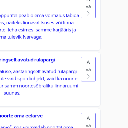
va
i õppuritel peab olema võimalus läbida
, näiteks linnavalitsuses või linna
rtel teha esimesi samme karjääris ja
ma tulevik Narvaga; ​
ingselt avatud rulapargi
A
va
luse, aastaringselt avatud rulapargi
ole vaid spordiobjekt, vaid ka noorte
ur samm noortesõbraliku linnaruumi
suunas;
oorte oma eelarve
A
va