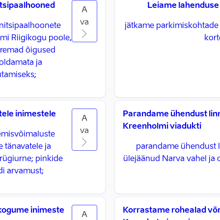
sipaalhooned
Leiame lahenduse
A
va
nitsipaalhoonete
jätkame parkimiskohtade
mi Riigikogu poole,
kort
uuremad õigused
ooldamata ja
amiseks; ​
ele inimestele
Parandame ühendust lin
A
Kreenholmi viadukti
va
emisvõimaluste
tänavatele ja
parandame ühendust li
prügiurne; pinkide
ülejäänud Narva vahel ja 
 arvamust; ​
 kogume inimeste
Korrastame rohealad võr
A