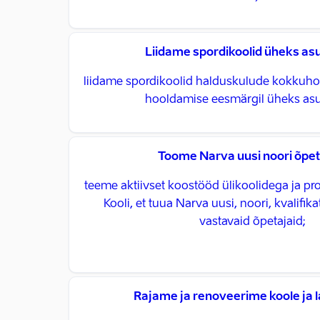
Liidame spordikoolid üheks as
liidame spordikoolid halduskulude kokkuhoi
hooldamise eesmärgil üheks asu
Toome Narva uusi noori õpet
teeme aktiivset koostööd ülikoolidega ja 
Kooli, et tuua Narva uusi, noori, kvalifik
vastavaid õpetajaid;
Rajame ja renoveerime koole ja 