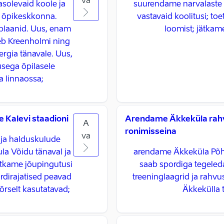
va
asolevaid koole ja
suurendame narvalaste v
a õpikeskkonna.
vastavaid koolitusi; t
 plaanid. Uus, enam
loomist; jätkam
eb Kreenholmi ning
ergia tänavale. Uus,
dusega õpilasele
a linnaossa;
e Kalevi staadioni
Arendame Äkkeküla rahv
A
ronimisseina
va
 ja halduskulude
la Võidu tänaval ja
arendame Äkkeküla Põhj
ätkame jõupingutusi
saab spordiga tegeleda
ordirajatised peavad
treeninglaagrid ja rahvu
rselt kasutatavad; ​
Äkkekülla t