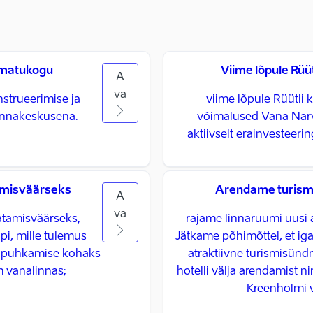
amatukogu
Viime lõpule Rüüt
A
va
trueerimise ja
viime lõpule Rüütli 
onnakeskusena.
võimalused Vana Narv
aktiivselt erainvesteeri
amisväärseks
Arendame turismi
A
va
atamisväärseks,
rajame linnaruumi uusi 
pi, mille tulemus
Jätkame põhimõttel, et ig
s puhkamise kohaks
atraktiivne turismisünd
vanalinnas; ​
hotelli välja arendamist n
Kreenholmi v