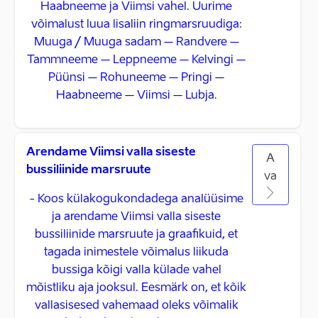
Haabneeme ja Viimsi vahel. Uurime
võimalust luua lisaliin ringmarsruudiga:
Muuga / Muuga sadam – Randvere –
Tammneeme – Leppneeme – Kelvingi –
Püünsi – Rohuneeme – Pringi –
Haabneeme – Viimsi – Lubja.
Arendame Viimsi valla siseste
A
bussiliinide marsruute
va
- Koos külakogukondadega analüüsime
ja arendame Viimsi valla siseste
bussiliinide marsruute ja graafikuid, et
tagada inimestele võimalus liikuda
bussiga kõigi valla külade vahel
mõistliku aja jooksul. Eesmärk on, et kõik
vallasisesed vahemaad oleks võimalik