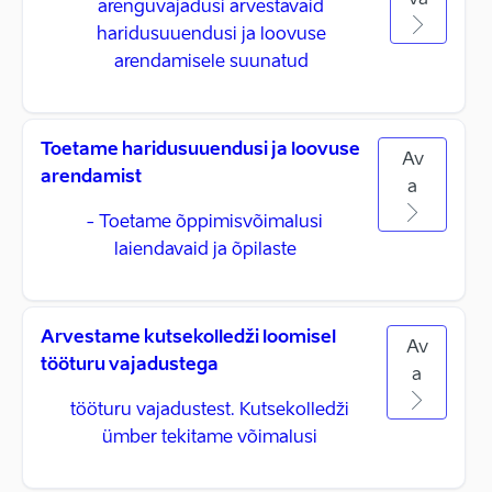
va
arenguvajadusi arvestavaid
haridusuuendusi ja loovuse
arendamisele suunatud
Toetame haridusuuendusi ja loovuse
Av
arendamist
a
- Toetame õppimisvõimalusi
laiendavaid ja õpilaste
Arvestame kutsekolledži loomisel
Av
tööturu vajadustega
a
tööturu vajadustest. Kutsekolledži
ümber tekitame võimalusi