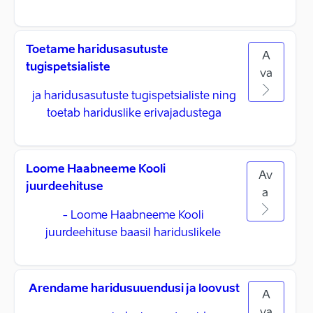
Toetame haridusasutuste
A
tugispetsialiste
va
ja haridusasutuste tugispetsialiste ning
toetab hariduslike erivajadustega
Loome Haabneeme Kooli
Av
juurdeehituse
a
- Loome Haabneeme Kooli
juurdeehituse baasil hariduslikele
Arendame haridusuuendusi ja loovust
A