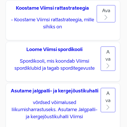
Koostame Viimsi rattastrateegia
Ava
- Koostame Viimsi rattastrateegia, mille
sihiks on
Loome Viimsi spordikooli
A
va
Spordikooli, mis koondab Viimsi
spordiklubid ja tagab sporditegevuste
Asutame jalgpalli- ja kergejõustikuhalli
A
va
võrdsed võimalused
liikumisharrastuseks. Asutame Jalgpalli-
ja kergejõustikuhalli Viimsi