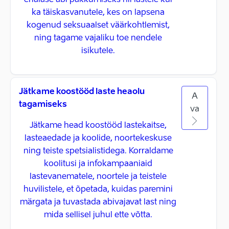
erialase abi pakkumiseks nii lastele kui
ka täiskasvanutele, kes on lapsena
kogenud seksuaalset väärkohtlemist,
ning tagame vajaliku toe nendele
isikutele.
Jätkame koostööd laste heaolu
A
tagamiseks
va
Jätkame head koostööd lastekaitse,
lasteaedade ja koolide, noortekeskuse
ning teiste spetsialistidega. Korraldame
koolitusi ja infokampaaniaid
lastevanematele, noortele ja teistele
huvilistele, et õpetada, kuidas paremini
märgata ja tuvastada abivajavat last ning
mida sellisel juhul ette võtta.