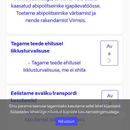
kaasatud abipolitseinike igapäevatöösse.
Toetame abipolitseinike värbamist ja
nende rakendamist Viimsis.
Tagame teede ehitusel
Av
liiklusturvalisuse
a
- Tagame teede ehitusel
liiklusturvalisuse, me ei ehita
Eelistame avaliku transpordi
Av
kasutamist
a
Sinu parema teenuse tagamiseks kasutame sellel lehel küpsiseid.
Külastades lehekülge nõustud küpsiste kasutamistingimustega.
- Eelistame avaliku transpordi
kasutamist isikliku auto ees.
Nõustun