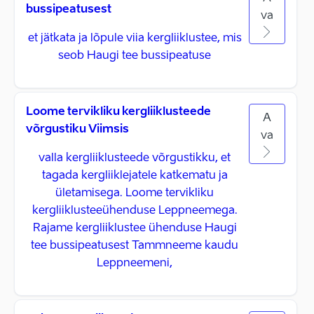
bussipeatusest
va
et jätkata ja lõpule viia kergliiklustee, mis
seob Haugi tee bussipeatuse
Loome tervikliku kergliiklusteede
A
võrgustiku Viimsis
va
valla kergliiklusteede võrgustikku, et
tagada kergliiklejatele katkematu ja
ületamisega. Loome tervikliku
kergliiklusteeühenduse Leppneemega.
Rajame kergliiklustee ühenduse Haugi
tee bussipeatusest Tammneeme kaudu
Leppneemeni,