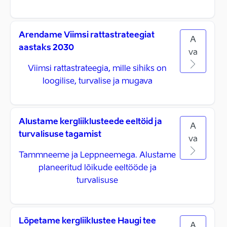
Arendame Viimsi rattastrateegiat
A
aastaks 2030
va
Viimsi rattastrateegia, mille sihiks on
loogilise, turvalise ja mugava
Alustame kergliiklusteede eeltöid ja
A
turvalisuse tagamist
va
Tammneeme ja Leppneemega. Alustame
planeeritud lõikude eeltööde ja
turvalisuse
Lõpetame kergliiklustee Haugi tee
A