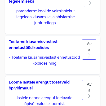
tegelemiseks
parandame koolide valmisolekut
tegeleda kiusamise ja ahistamise
juhtumitega,
Toetame kiusamisvastast
Av
ennetustööd koolides
a
- Toetame kiusamisvastast ennetustööd
koolides ning
Loome lastele arengut toetavaid
Av
õpivõimalusi
a
lastele nende arengut toetavate
õpivõimaluste loomist.