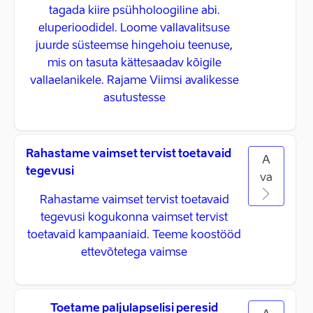
tagada kiire psühholoogiline abi.
eluperioodidel. Loome vallavalitsuse
juurde süsteemse hingehoiu teenuse,
mis on tasuta kättesaadav kõigile
vallaelanikele. Rajame Viimsi avalikesse
asutustesse
Rahastame vaimset tervist toetavaid
A
tegevusi
va
Rahastame vaimset tervist toetavaid
tegevusi kogukonna vaimset tervist
toetavaid kampaaniaid. Teeme koostööd
ettevõtetega vaimse
Toetame paljulapselisi peresid