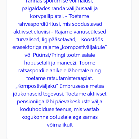
rannas sportimise võimalusi,
paigaldades randa välijõusaali ja
korvpalliplatsi. - Toetame
rahvaspordiüritusi, mis soodustavad
aktiivset eluviisi - Rajame vanuseülesed
turvalised, ligipääsetavad, - Koostöös
erasektoriga rajame „kompostiväljakule“
või Püünsi/Pringi tootmisalale
hobusetalli ja maneeži. Toome
ratsaspordi elanikele lähemale ning
toetame ratsutamisteraapiat.
„Kompostiväljaku“ ümbrusesse metsa
jõukohaseid tegevusi. Toetame aktiivset
pensioniiga läbi päevakeskuste välja
koduhoolduse teenus, mis vastab
kogukonna ootustele aga samas
võimalikult