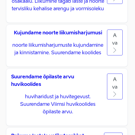
osakaalu. Liikumine tagab laste ja noorte
tervisliku kehalise arengu ja vormisoleku
Kujundame noorte liikumisharjumusi
A
va
noorte liikumisharjumuste kujundamine
ja kinnistamine. Suurendame koolides
Suurendame õpilaste arvu
A
huvikoolides
va
huviharidust ja huvitegevust.
Suurendame Viimsi huvikoolides
õpilaste arvu.