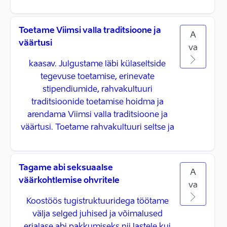
Toetame Viimsi valla traditsioone ja
A
väärtusi
va
kaasav. Julgustame läbi külaseltside
tegevuse toetamise, erinevate
stipendiumide, rahvakultuuri
traditsioonide toetamise hoidma ja
arendama Viimsi valla traditsioone ja
väärtusi. Toetame rahvakultuuri seltse ja
Tagame abi seksuaalse
A
väärkohtlemise ohvritele
va
Koostöös tugistruktuuridega töötame
välja selged juhised ja võimalused