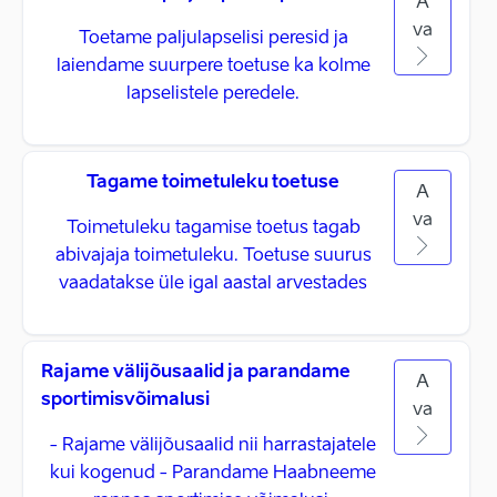
A
va
Toetame paljulapselisi peresid ja
laiendame suurpere toetuse ka kolme
lapselistele peredele.
Tagame toimetuleku toetuse
A
va
Toimetuleku tagamise toetus tagab
abivajaja toimetuleku. Toetuse suurus
vaadatakse üle igal aastal arvestades
Rajame välijõusaalid ja parandame
A
sportimisvõimalusi
va
- Rajame välijõusaalid nii harrastajatele
kui kogenud - Parandame Haabneeme