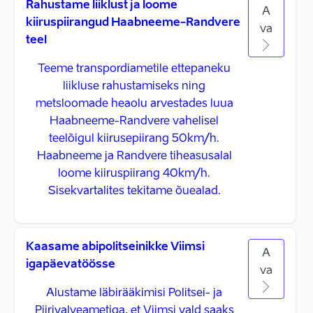
Rahustame liiklust ja loome
A
kiiruspiirangud Haabneeme-Randvere
va
teel
Teeme transpordiametile ettepaneku
liikluse rahustamiseks ning
metsloomade heaolu arvestades luua
Haabneeme-Randvere vahelisel
teelõigul kiirusepiirang 50km/h.
Haabneeme ja Randvere tiheasusalal
loome kiiruspiirang 40km/h.
Sisekvartalites tekitame õuealad.
Kaasame abipolitseinikke Viimsi
A
igapäevatöösse
va
Alustame läbirääkimisi Politsei- ja
Piirivalveametiga, et Viimsi vald saaks