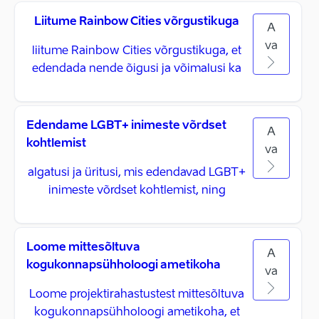
Liitume Rainbow Cities võrgustikuga
A
va
liitume Rainbow Cities võrgustikuga, et
edendada nende õigusi ja võimalusi ka
Edendame LGBT+ inimeste võrdset
A
kohtlemist
va
algatusi ja üritusi, mis edendavad LGBT+
inimeste võrdset kohtlemist, ning
Loome mittesõltuva
A
kogukonnapsühholoogi ametikoha
va
Loome projektirahastustest mittesõltuva
kogukonnapsühholoogi ametikoha, et