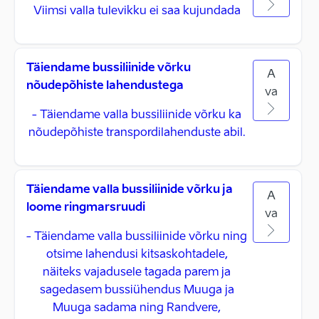
Viimsi valla tulevikku ei saa kujundada
Täiendame bussiliinide võrku
A
nõudepõhiste lahendustega
va
- Täiendame valla bussiliinide võrku ka
nõudepõhiste transpordilahenduste abil.
Täiendame valla bussiliinide võrku ja
A
loome ringmarsruudi
va
- Täiendame valla bussiliinide võrku ning
otsime lahendusi kitsaskohtadele,
näiteks vajadusele tagada parem ja
sagedasem bussiühendus Muuga ja
Muuga sadama ning Randvere,