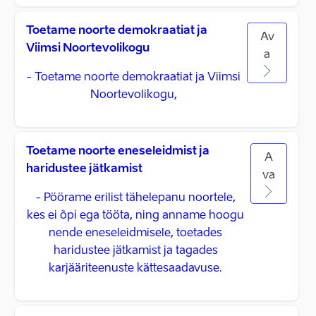
Toetame noorte demokraatiat ja
Av
Viimsi Noortevolikogu
a
- Toetame noorte demokraatiat ja Viimsi
Noortevolikogu,
Toetame noorte eneseleidmist ja
A
haridustee jätkamist
va
- Pöörame erilist tähelepanu noortele,
kes ei õpi ega tööta, ning anname hoogu
nende eneseleidmisele, toetades
haridustee jätkamist ja tagades
karjääriteenuste kättesaadavuse.