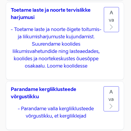
Toetame laste ja noorte tervislikke
A
harjumusi
va
- Toetame laste ja noorte õigete toitumis-
ja liikumisharjumuste kujundamist.
Suurendame koolides
liikumisvahetundide ning lasteaedades,
koolides ja noortekeskustes õuesõppe
osakaalu. Loome koolidesse
Parandame kergliiklusteede
A
võrgustikku
va
- Parandame valla kergliiklusteede
võrgustikku, et kergliiklejad