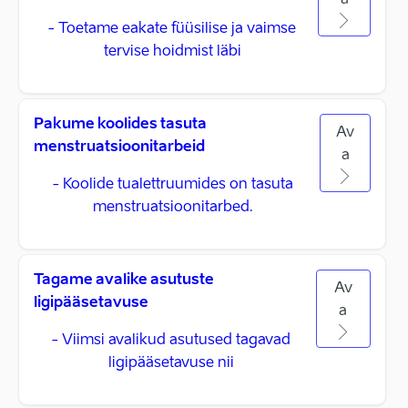
a
- Toetame eakate füüsilise ja vaimse
tervise hoidmist läbi
Pakume koolides tasuta
Av
menstruatsioonitarbeid
a
- Koolide tualettruumides on tasuta
menstruatsioonitarbed.
Tagame avalike asutuste
Av
ligipääsetavuse
a
- Viimsi avalikud asutused tagavad
ligipääsetavuse nii