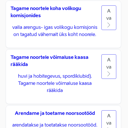
Tagame noortele koha volikogu
A
komisjonides
va
valla arengus- igas volikogu komisjonis
on tagatud vähemalt üks koht noorele.
Tagame noortele võimaluse kaasa
A
rääkida
va
huvi ja hobitegevus, spordiklubid).
Tagame noortele võimaluse kaasa
rääkida
Arendame ja toetame noorsootööd
A
va
arendatakse ja toetatakse noorsootööd.