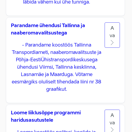
läbida vähem kui ühe tunniga.
Parandame ühendusi Tallinna ja
A
naaberomavalitsustega
va
- Parandame koostöös Tallinna
Transpordiameti, naaberomavalitsuste ja
Põhja-EestiÜhistranspordikeskusega
ühendusi Viimsi, Tallinna kesklinna,
Lasnamäe ja Maarduga. Võtame
eesmärgiks oluliselt tihendada liini nr 38
graafikut.
Loome liiklusõppe programmi
A
haridusasutustele
va