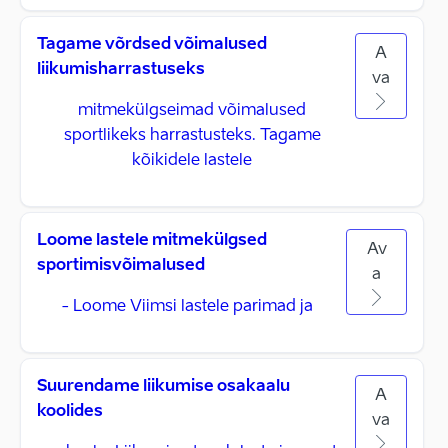
Tagame võrdsed võimalused
A
liikumisharrastuseks
va
mitmekülgseimad võimalused
sportlikeks harrastusteks. Tagame
kõikidele lastele
Loome lastele mitmekülgsed
Av
sportimisvõimalused
a
- Loome Viimsi lastele parimad ja
Suurendame liikumise osakaalu
A
koolides
va