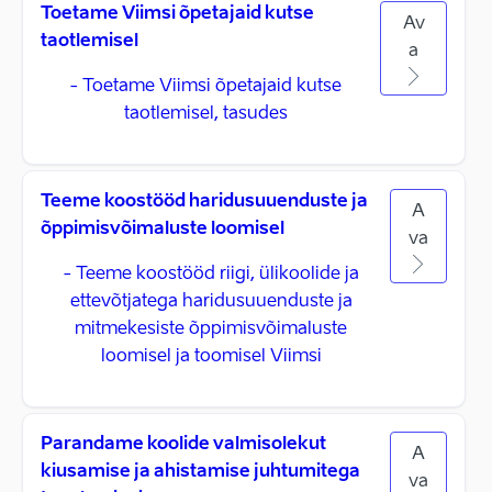
Toetame Viimsi õpetajaid kutse
Av
taotlemisel
a
- Toetame Viimsi õpetajaid kutse
taotlemisel, tasudes
Teeme koostööd haridusuuenduste ja
A
õppimisvõimaluste loomisel
va
- Teeme koostööd riigi, ülikoolide ja
ettevõtjatega haridusuuenduste ja
mitmekesiste õppimisvõimaluste
loomisel ja toomisel Viimsi
Parandame koolide valmisolekut
A
kiusamise ja ahistamise juhtumitega
va