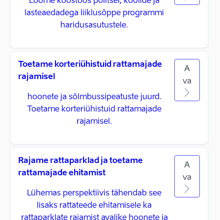
Loome koostöös politsei, koolide ja
lasteaedadega liiklusõppe programmi
haridusasutustele.
Toetame korteriühistuid rattamajade
A
rajamisel
va
hoonete ja sõlmbussipeatuste juurd.
Toetame korteriühistuid rattamajade
rajamisel.
Rajame rattaparklad ja toetame
A
rattamajade ehitamist
va
Lühemas perspektiivis tähendab see
lisaks rattateede ehitamisele ka
rattaparklate rajamist avalike hoonete ja