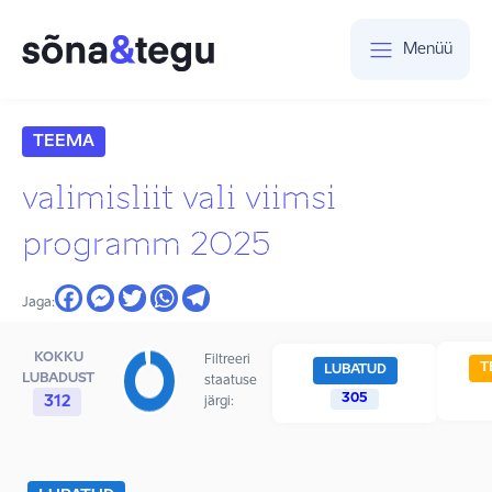
Menüü
TEEMA
valimisliit vali viimsi
programm 2025
Jaga:
KOKKU
Filtreeri
T
LUBATUD
LUBADUST
staatuse
305
312
järgi: