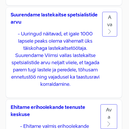
Suurendame lastekaitse spetsialistide
A
arvu
va
- Uuringud näitavad, et igale 1000
lapsele peaks olema vähemalt üks
täiskohaga lastekaitsetöötaja.
Suurendame Viimsi vallas lastekaitse
spetsialistide arvu neljalt viiele, et tagada
parem tugi lastele ja peredele, tõhusam
ennetustöö ning vajadusel ka taastusravi
korraldamine.
Ehitame erihoolekande teenuste
Av
keskuse
a
- Ehitame valmis erihoolekande