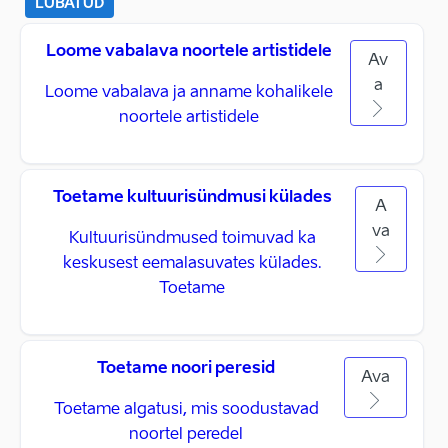
LUBATUD
Loome vabalava noortele artistidele
Av
a
Loome vabalava ja anname kohalikele
noortele artistidele
Toetame kultuurisündmusi külades
A
va
Kultuurisündmused toimuvad ka
keskusest eemalasuvates külades.
Toetame
Toetame noori peresid
Ava
Toetame algatusi, mis soodustavad
noortel peredel