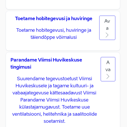
Toetame hobitegevusi ja huviringe
Av
a
Toetame hobitegevusi, huviringe ja
täiendõppe võimalusi
Parandame Viimsi Huvikeskuse
A
tingimusi
va
Suurendame tegevustoetust Viimsi
Huvikeskusele ja tagame kultuuri- ja
vabaajategevuse kättesaadavust Viimsi
Parandame Viimsi Huvikeskuse
külastajamugavust. Toetame uue
ventilatsiooni, helitehnika ja saalitoolide
soetamist.