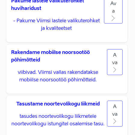
Pakume lastele valikuterohket
Av
huviharidust
a
- Pakume Viimsi lastele valikuterohket
ja kvaliteetset
Rakendame mobiilse noorsootöö
A
põhimõtteid
va
viibivad. Viimsi vallas rakendatakse
mobiilse noorsootöö põhimõtteid.
Tasustame noortevolikogu liikmeid
A
va
tasudes noortevolikogu liikmetele
noortevolikogu istungitel osalemise tasu.