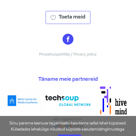
Toeta meid
Privaatsuspoliitika / Privacy policy
Täname meie partnereid
Sinu parema teenuse tagamiseks kasutame sellel lehel küpsiseid.
Külastades lehekülge nõustud küpsiste kasutamistingimustega.