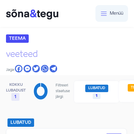
Menüü
TEEMA
veeteed
Jaga:
KOKKU
Filtreeri
T
LUBATUD
LUBADUST
staatuse
1
1
järgi:
LUBATUD