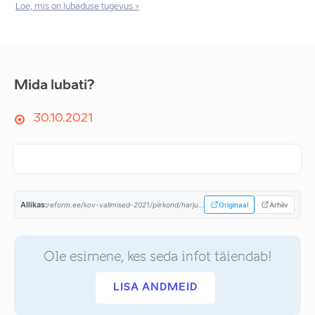
Loe, mis on lubaduse tugevus >
Mida lubati?
30.10.2021
Allikas:
reform.ee/kov-valimised-2021/piirkond/harjumaa/anija-vald/...
Originaal
Arhiiv
Ole esimene, kes seda infot täiendab!
LISA ANDMEID