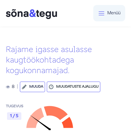
Menüü
Rajame igasse asulasse
kaugtöökohtadega
kogukonnamajad.
8
|
MUUDA
MUUDATUSTE AJALUGU
TUGEVUS
1 / 5