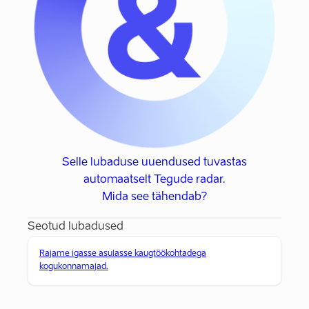
Selle lubaduse uuendused tuvastas
automaatselt Tegude radar.
Mida see tähendab?
Seotud lubadused
Rajame igasse asulasse kaugtöökohtadega
kogukonnamajad.