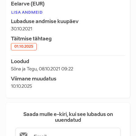
Eelarve (EUR)
LISA ANDMEID
Lubaduse andmise kuupäev
30.10.2021
Täitmise tähtaeg
01.10.2025
Loodud
Sõna ja Tegu
,
08.10.2021 09:22
Viimane muudatus
10.10.2025
Saada mulle e-kiri, kui see lubadus on
uuendatud