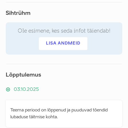
Sihtrühm
Ole esimene, kes seda infot täiendab!
LISA ANDMEID
Lõpptulemus
03.10.2025
Teema periood on lõppenud ja puuduvad tõendid
lubaduse täitmise kohta.