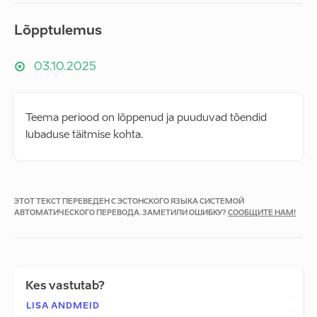
Lõpptulemus
03.10.2025
Teema periood on lõppenud ja puuduvad tõendid
lubaduse täitmise kohta.
ЭТОТ ТЕКСТ ПЕРЕВЕДЕН С ЭСТОНСКОГО ЯЗЫКА СИСТЕМОЙ
АВТОМАТИЧЕСКОГО ПЕРЕВОДА. ЗАМЕТИЛИ ОШИБКУ?
СООБЩИТЕ НАМ!
Kes vastutab?
LISA ANDMEID