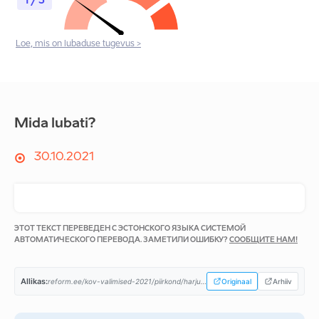
1 / 5
Loe, mis on lubaduse tugevus >
Mida lubati?
30.10.2021
ЭТОТ ТЕКСТ ПЕРЕВЕДЕН С ЭСТОНСКОГО ЯЗЫКА СИСТЕМОЙ
АВТОМАТИЧЕСКОГО ПЕРЕВОДА. ЗАМЕТИЛИ ОШИБКУ?
СООБЩИТЕ НАМ!
Allikas:
reform.ee/kov-valimised-2021/piirkond/harjumaa/anija-vald/...
Originaal
Arhiiv