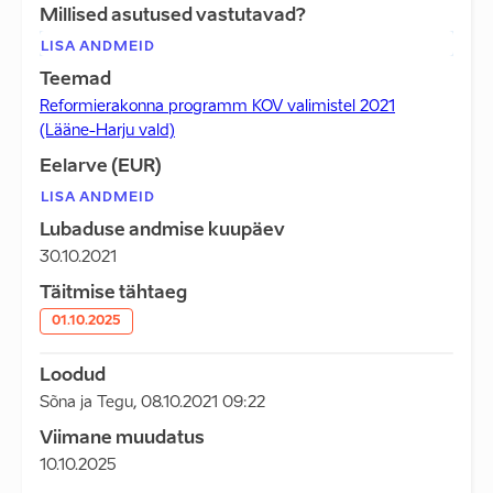
Millised asutused vastutavad?
LISA ANDMEID
Teemad
Reformierakonna programm KOV valimistel 2021
(Lääne-Harju vald)
Eelarve (EUR)
LISA ANDMEID
Lubaduse andmise kuupäev
30.10.2021
Täitmise tähtaeg
01.10.2025
Loodud
Sõna ja Tegu
,
08.10.2021 09:22
Viimane muudatus
10.10.2025