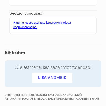
Seotud lubadused
Rajame igasse asulasse kaugtöökohtadega
kogukonnamajad.
Sihtrühm
Ole esimene, kes seda infot täiendab!
LISA ANDMEID
ЭТОТ ТЕКСТ ПЕРЕВЕДЕН С ЭСТОНСКОГО ЯЗЫКА СИСТЕМОЙ
АВТОМАТИЧЕСКОГО ПЕРЕВОДА. ЗАМЕТИЛИ ОШИБКУ?
СООБЩИТЕ НАМ!