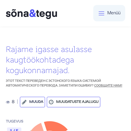
Menüü
Rajame igasse asulasse
kaugtöökohtadega
kogukonnamajad.
ЭТОТ ТЕКСТ ПЕРЕВЕДЕН С ЭСТОНСКОГО ЯЗЫКА СИСТЕМОЙ
АВТОМАТИЧЕСКОГО ПЕРЕВОДА. ЗАМЕТИЛИ ОШИБКУ?
СООБЩИТЕ НАМ!
8
|
MUUDA
MUUDATUSTE AJALUGU
TUGEVUS