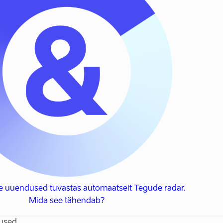
e uuendused tuvastas automaatselt Tegude radar.
Mida see tähendab?
used