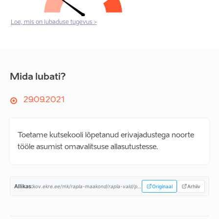
Loe, mis on lubaduse tugevus >
Mida lubati?
29.09.2021
Toetame kutsekooli lõpetanud erivajadustega noorte
tööle asumist omavalitsuse allasutustesse.
Allikas:
kov.ekre.ee/mk/rapla-maakond/rapla-vald/programm...
Originaal
Arhiiv