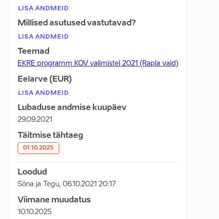
LISA ANDMEID
Millised asutused vastutavad?
LISA ANDMEID
Teemad
EKRE programm KOV valimistel 2021 (Rapla vald)
Eelarve (EUR)
LISA ANDMEID
Lubaduse andmise kuupäev
29.09.2021
Täitmise tähtaeg
01.10.2025
Loodud
Sõna ja Tegu
,
06.10.2021 20:17
Viimane muudatus
10.10.2025