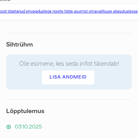
oli lõpetanud erivajadustega noorte tööle asumist omavalitsuse allasutustesse
Sihtrühm
Ole esimene, kes seda infot täiendab!
LISA ANDMEID
Lõpptulemus
03.10.2025