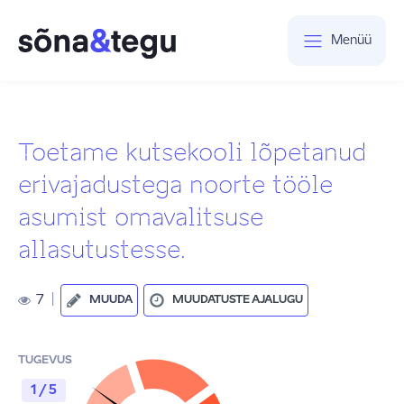
Menüü
Toetame kutsekooli lõpetanud
erivajadustega noorte tööle
asumist omavalitsuse
allasutustesse.
7
|
MUUDA
MUUDATUSTE AJALUGU
TUGEVUS
1 / 5