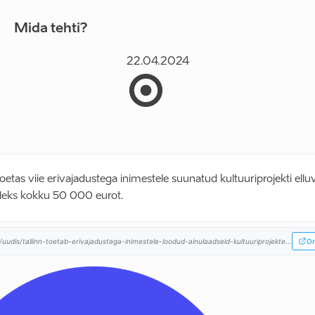
Mida tehti?
22.04.2024
 toetas viie erivajadustega inimestele suunatud kultuuriprojekti elluv
lleks kokku 50 000 eurot.
t/uudis/tallinn-toetab-erivajadustega-inimestele-loodud-ainulaadseid-kultuuriprojekte...
Or