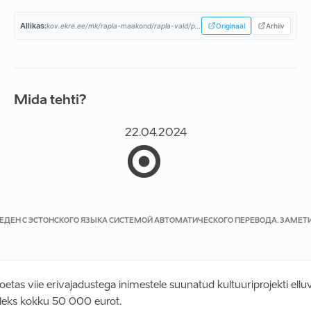
Allikas:
kov.ekre.ee/mk/rapla-maakond/rapla-vald/programm...
Originaal
Arhiiv
Mida tehti?
22.04.2024
ВЕДЕН С ЭСТОНСКОГО ЯЗЫКА СИСТЕМОЙ АВТОМАТИЧЕСКОГО ПЕРЕВОДА. ЗАМЕТ
 toetas viie erivajadustega inimestele suunatud kultuuriprojekti elluv
lleks kokku 50 000 eurot.