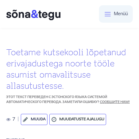
Menüü
Toetame kutsekooli lõpetanud
erivajadustega noorte tööle
asumist omavalitsuse
allasutustesse.
ЭТОТ ТЕКСТ ПЕРЕВЕДЕН С ЭСТОНСКОГО ЯЗЫКА СИСТЕМОЙ
АВТОМАТИЧЕСКОГО ПЕРЕВОДА. ЗАМЕТИЛИ ОШИБКУ?
СООБЩИТЕ НАМ!
7
|
MUUDA
MUUDATUSTE AJALUGU