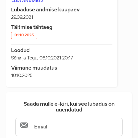
LISA ANDMEID
Lubaduse andmise kuupäev
29.09.2021
Täitmise tähtaeg
01.10.2025
Loodud
Sõna ja Tegu
,
06.10.2021 20:17
Viimane muudatus
10.10.2025
Saada mulle e-kiri, kui see lubadus on
uuendatud