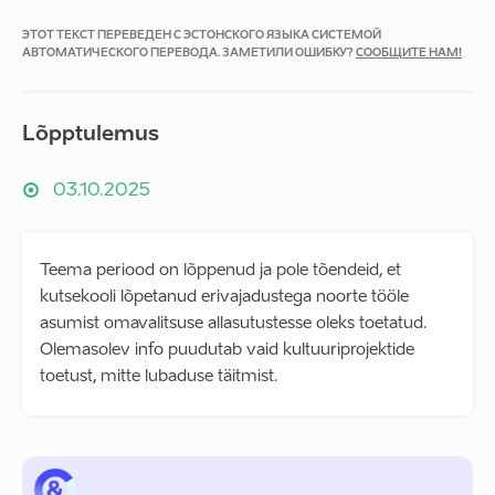
ЭТОТ ТЕКСТ ПЕРЕВЕДЕН С ЭСТОНСКОГО ЯЗЫКА СИСТЕМОЙ
АВТОМАТИЧЕСКОГО ПЕРЕВОДА. ЗАМЕТИЛИ ОШИБКУ?
СООБЩИТЕ НАМ!
Lõpptulemus
03.10.2025
Teema periood on lõppenud ja pole tõendeid, et
kutsekooli lõpetanud erivajadustega noorte tööle
asumist omavalitsuse allasutustesse oleks toetatud.
Olemasolev info puudutab vaid kultuuriprojektide
toetust, mitte lubaduse täitmist.