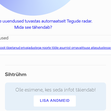
e uuendused tuvastas automaatselt Tegude radar.
Mida see tähendab?
used
oli lõpetanud erivajadustega noorte tööle asumist omavalitsuse allasutustesse
Sihtrühm
Ole esimene, kes seda infot täiendab!
LISA ANDMEID