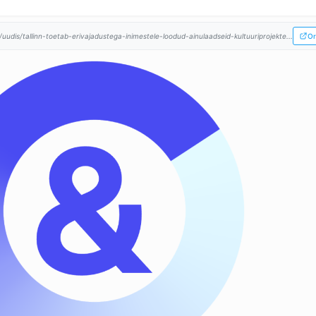
t/uudis/tallinn-toetab-erivajadustega-inimestele-loodud-ainulaadseid-kultuuriprojekte...
Or