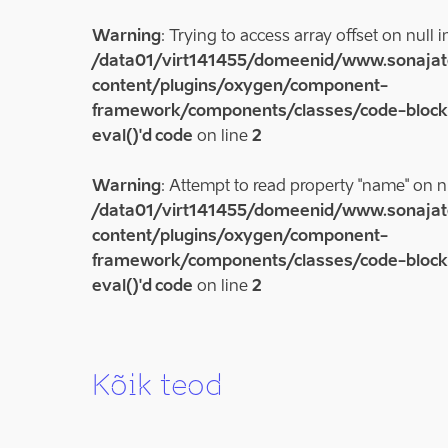
Warning
: Trying to access array offset on null i
/data01/virt141455/domeenid/www.sonajat
content/plugins/oxygen/component-
framework/components/classes/code-block.c
eval()'d code
on line
2
Warning
: Attempt to read property "name" on nu
/data01/virt141455/domeenid/www.sonajat
content/plugins/oxygen/component-
framework/components/classes/code-block.c
eval()'d code
on line
2
Kõik teod