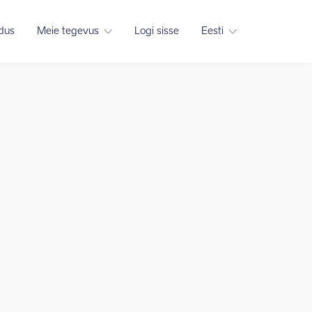
adus
Meie tegevus
Logi sisse
Eesti