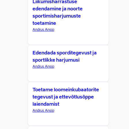
Liikumisharrastuse
edendamine ja noorte
sportimisharjumuste
toetamine
Andrus Ansip
Edendada sporditegevust ja
sportlikke harjumusi
Andrus Ansip
Toetame loomeinkubaatorite
tegevust ja ettevõtlusõppe
laiendamist
Andrus Ansip