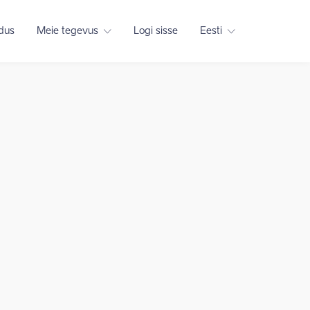
adus
Meie tegevus
Logi sisse
Eesti