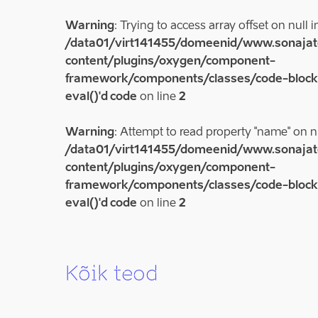
Warning
: Trying to access array offset on null i
/data01/virt141455/domeenid/www.sonajat
content/plugins/oxygen/component-
framework/components/classes/code-block.c
eval()'d code
on line
2
Warning
: Attempt to read property "name" on nu
/data01/virt141455/domeenid/www.sonajat
content/plugins/oxygen/component-
framework/components/classes/code-block.c
eval()'d code
on line
2
Kõik teod