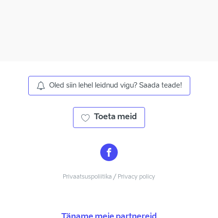
Oled siin lehel leidnud vigu? Saada teade!
Toeta meid
Privaatsuspoliitika / Privacy policy
Täname meie partnereid