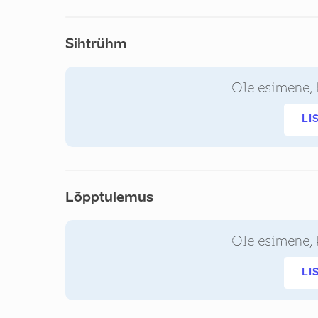
Sihtrühm
Ole esimene, 
LI
Lõpptulemus
Ole esimene, 
LI