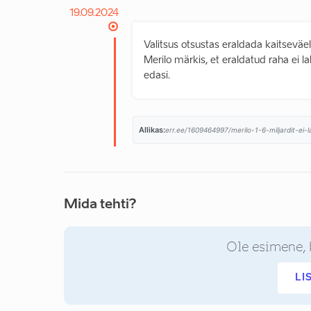
19.09.2024
Valitsus otsustas eraldada kaitseväe
Merilo märkis, et eraldatud raha ei 
edasi.
Allikas:
err.ee/1609464997/merilo-1-6-miljardit-ei-l
Mida tehti?
Ole esimene, 
LI