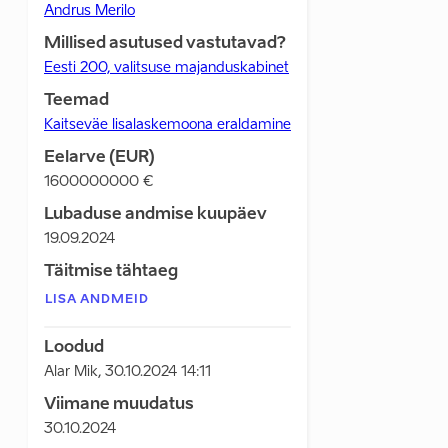
Andrus Merilo
Millised asutused vastutavad?
Eesti 200, valitsuse majanduskabinet
Teemad
Kaitseväe lisalaskemoona eraldamine
Eelarve (EUR)
1600000000
€
Lubaduse andmise kuupäev
19.09.2024
Täitmise tähtaeg
LISA ANDMEID
Loodud
Alar Mik
,
30.10.2024 14:11
Viimane muudatus
30.10.2024