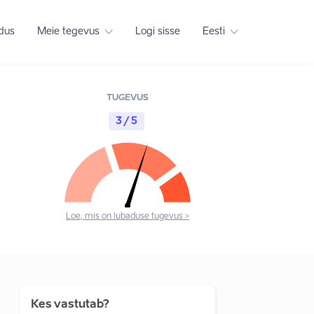
adus
Meie tegevus
Logi sisse
Eesti
TUGEVUS
3 / 5
Loe, mis on lubaduse tugevus >
Kes vastutab?