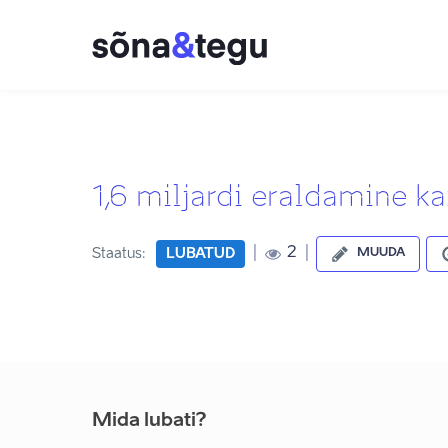
1,6 miljardi eraldamine ka
|
|
2
Staatus:
LUBATUD
MUUDA
Mida lubati?