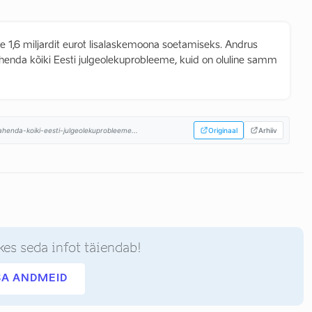
le 1,6 miljardit eurot lisalaskemoona soetamiseks. Andrus
lahenda kõiki Eesti julgeolekuprobleeme, kuid on oluline samm
ahenda-koiki-eesti-julgeolekuprobleeme...
Originaal
Arhiiv
kes seda infot täiendab!
SA ANDMEID