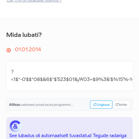
Loe, mis on lubaduse tugevus >
Mida lubati?
01.01.2014
?
<1$*-0'$$*08$&6$*$'523$01&/A'03=$9%3&'$%15'%-1=
Allikas:
valimised.sotsid.ee/et/programm/...
Originaal
Arhiiv
See lubadus oli automaatselt tuvastatud Tegude radariga