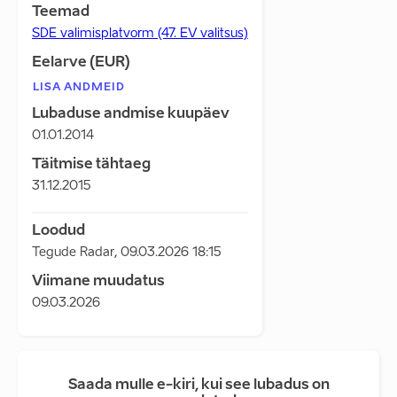
Teemad
SDE valimisplatvorm (47. EV valitsus)
Eelarve (EUR)
LISA ANDMEID
Lubaduse andmise kuupäev
01.01.2014
Täitmise tähtaeg
31.12.2015
Loodud
Tegude Radar
,
09.03.2026 18:15
Viimane muudatus
09.03.2026
Saada mulle e-kiri, kui see lubadus on