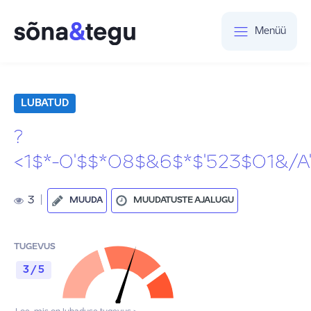
Menüü
LUBATUD
?
<1$*-0'$$*08$&6$*$'523$01&/
3
|
MUUDA
MUUDATUSTE AJALUGU
TUGEVUS
3 / 5