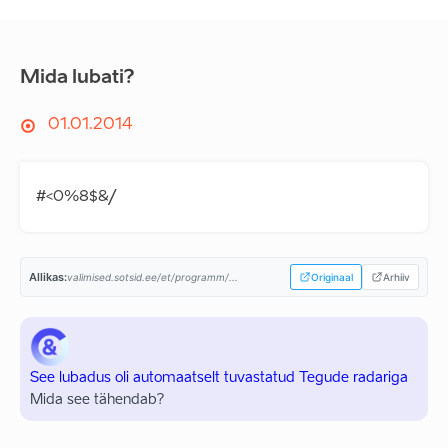
Mida lubati?
01.01.2014
#<0%8$&/
Allikas:
valimised.sotsid.ee/et/programm/...
Originaal
Arhiiv
See lubadus oli automaatselt tuvastatud Tegude radariga
Mida see tähendab?