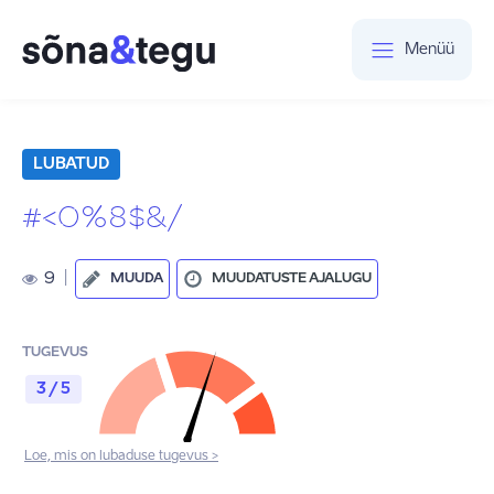
Menüü
LUBATUD
#<0%8$&/
9
|
MUUDA
MUUDATUSTE AJALUGU
TUGEVUS
3 / 5
Loe, mis on lubaduse tugevus >