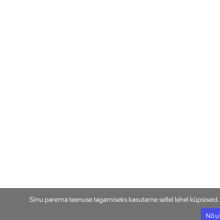
Sinu parema teenuse tagamiseks kasutame sellel lehel küpsiseid
Nõu