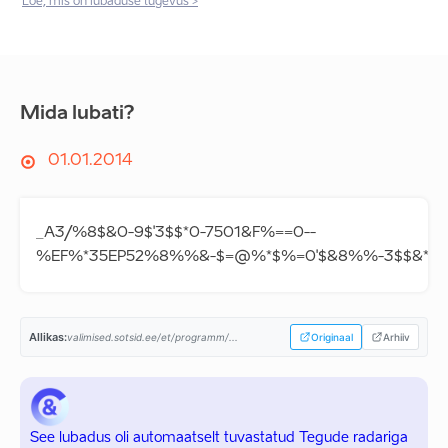
Loe, mis on lubaduse tugevus >
Mida lubati?
01.01.2014
_A3/%8$&0-9$'3$$*0-7501&F%==0--
%EF%*35EP52%8%%&-$=@%*$%=0'$&8%%-3$$&*%@
Allikas:
valimised.sotsid.ee/et/programm/...
Originaal
Arhiiv
See lubadus oli automaatselt tuvastatud Tegude radariga