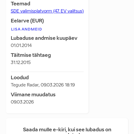
Teemad
SDE valimisplatvorm (47. EV valitsus)
Eelarve (EUR)
LISA ANDMEID
Lubaduse andmise kuupäev
01.01.2014
Täitmise tähtaeg
31.12.2015
Loodud
Tegude Radar
,
09.03.2026 18:19
Viimane muudatus
09.03.2026
Saada mulle e-kiri, kui see lubadus on