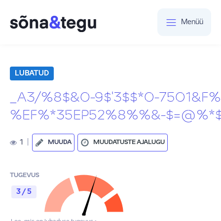
Menüü
LUBATUD
_A3/%8$&0-9$'3$$*0-7501&F%
%EF%*35EP52%8%%&-$=@%*$
1
|
MUUDA
MUUDATUSTE AJALUGU
TUGEVUS
3 / 5