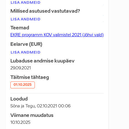
LISA ANDMEID
Millised asutused vastutavad?
LISA ANDMEID
Teemad
EKRE programm KOV valimistel 2021 (Jõhvi vald)
Eelarve (EUR)
LISA ANDMEID
Lubaduse andmise kuupäev
29.09.2021
Täitmise tähtaeg
01.10.2025
Loodud
Sõna ja Tegu
,
02.10.2021 00:06
Viimane muudatus
10.10.2025