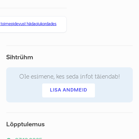
e toimepidevust hädaolukordades
Sihtrühm
Ole esimene, kes seda infot täiendab!
LISA ANDMEID
Lõpptulemus