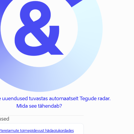
e uuendused tuvastas automaatselt Tegude radar.
Mida see tähendab?
used
rterelamute toimepidevust hädaolukordades