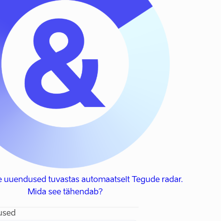
e uuendused tuvastas automaatselt Tegude radar.
Mida see tähendab?
used