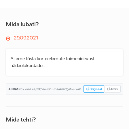
Mida lubati?
29.09.2021
Aitame tõsta korterelamute toimepidevust
hädaolukordades.
Allikas:
kov.ekre.ee/mk/ida-viru-maakond/johvi-vald/programm...
Originaal
Arhiiv
Mida tehti?