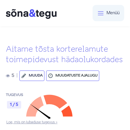
Menüü
Aitame tõsta korterelamute
toimepidevust hädaolukordades
5
|
MUUDA
MUUDATUSTE AJALUGU
TUGEVUS
1 / 5
Loe, mis on lubaduse tugevus >