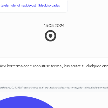
orterelamute toimepidevust hädaolukordades
15.05.2024
äev kortermajade tuleohutuse teemal, kus arutati tulekahjude enn
artikkel/120292958/tasuta-infopaeval-arutatakse-kuidas-kortermajade-tulekahjusid-ennetada