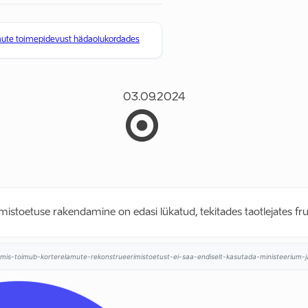
mute toimepidevust hädaolukordades
03.09.2024
istoetuse rakendamine on edasi lükatud, tekitades taotlejates frus
34/mis-toimub-korterelamute-rekonstrueerimistoetust-ei-saa-endiselt-kasutada-ministeerium-ja