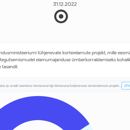
31.12.2022
dusministeeriumi tühjenevate korterelamute projekt, mille eesmä
a tegutsemismudel elamumajanduse ümberkorraldamiseks kohali
 tasandil.
aldus-ja-avalik-teenistus-kinnisvara/riigi-kinnisvara/tuhjenevate-korterelamute-projekt...
O