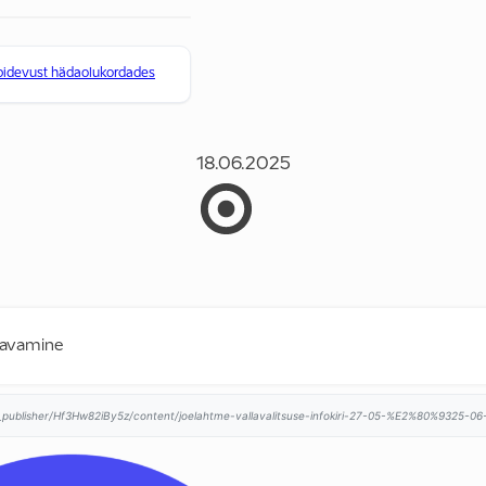
pidevust hädaolukordades
18.06.2025
u avamine
t_publisher/Hf3Hw82iBy5z/content/joelahtme-vallavalitsuse-infokiri-27-05-%E2%80%9325-06-