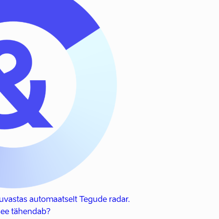
uvastas automaatselt Tegude radar.
see tähendab?