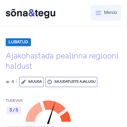
Menüü
LUBATUD
Ajakohastada pealinna regiooni
haldust
4
|
MUUDA
MUUDATUSTE AJALUGU
TUGEVUS
3 / 5