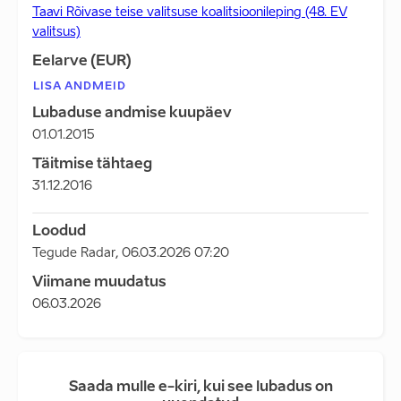
Taavi Rõivase teise valitsuse koalitsioonileping (48. EV
valitsus)
Eelarve (EUR)
LISA ANDMEID
Lubaduse andmise kuupäev
01.01.2015
Täitmise tähtaeg
31.12.2016
Loodud
Tegude Radar
,
06.03.2026 07:20
Viimane muudatus
06.03.2026
Saada mulle e-kiri, kui see lubadus on