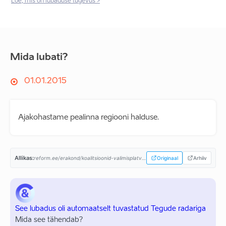
Loe, mis on lubaduse tugevus >
Mida lubati?
01.01.2015
Ajakohastame pealinna regiooni halduse.
Allikas:
reform.ee/erakond/koalitsioonid-valimisplatvormid/valitsusprogramm-2015-2019/...
Originaal
Arhiiv
See lubadus oli automaatselt tuvastatud Tegude radariga
Mida see tähendab?