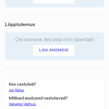
Lõpptulemus
Ole esimene, kes seda infot täiendab!
LISA ANDMEID
Kes vastutab?
Jüri Ratas
Millised asutused vastutavad?
Vabariigi Valitsus