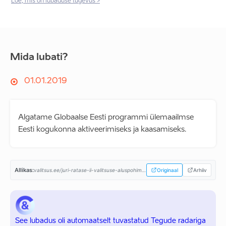
Loe, mis on lubaduse tugevus >
Mida lubati?
01.01.2019
Algatame Globaalse Eesti programmi ülemaailmse
Eesti kogukonna aktiveerimiseks ja kaasamiseks.
Allikas:
valitsus.ee/juri-ratase-ii-valitsuse-aluspohimotted-aastaiks-2019-2023...
Originaal
Arhiiv
See lubadus oli automaatselt tuvastatud Tegude radariga