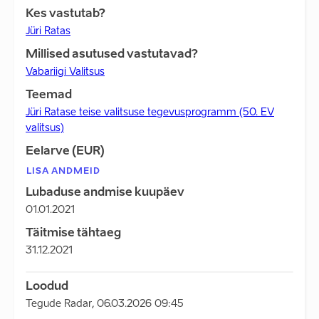
Kes vastutab?
Jüri Ratas
Millised asutused vastutavad?
Vabariigi Valitsus
Teemad
Jüri Ratase teise valitsuse tegevusprogramm (50. EV
valitsus)
Eelarve (EUR)
LISA ANDMEID
Lubaduse andmise kuupäev
01.01.2021
Täitmise tähtaeg
31.12.2021
Loodud
Tegude Radar
,
06.03.2026 09:45