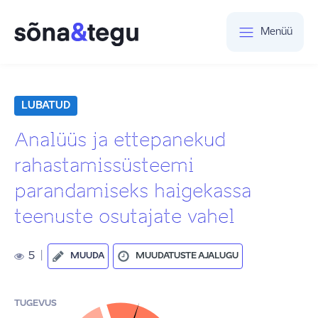
Menüü
LUBATUD
Analüüs ja ettepanekud
rahastamissüsteemi
parandamiseks haigekassa
teenuste osutajate vahel
5
|
MUUDA
MUUDATUSTE AJALUGU
TUGEVUS