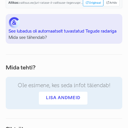
Allikas:
valitsus.ee/juri-ratase-ii-valitsuse-tegevusprogramm...
Originaal
Arhiiv
See lubadus oli automaatselt tuvastatud Tegude radariga
Mida see tähendab?
Mida tehti?
Ole esimene, kes seda infot täiendab!
LISA ANDMEID