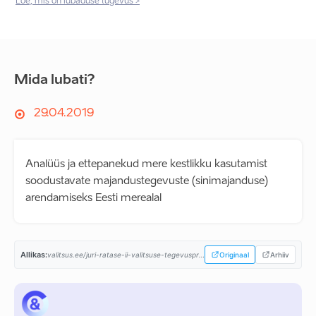
Loe, mis on lubaduse tugevus >
Mida lubati?
29.04.2019
Analüüs ja ettepanekud mere kestlikku kasutamist
soodustavate majandustegevuste (sinimajanduse)
arendamiseks Eesti merealal
Allikas:
valitsus.ee/juri-ratase-ii-valitsuse-tegevusprogramm...
Originaal
Arhiiv