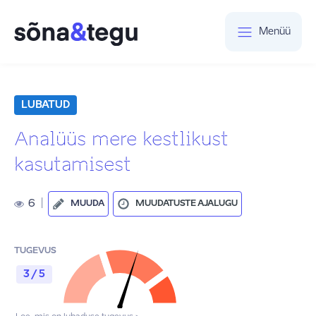
Menüü
LUBATUD
Analüüs mere kestlikust
kasutamisest
6
|
MUUDA
MUUDATUSTE AJALUGU
TUGEVUS
3 / 5