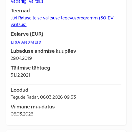
Vabariigi Valitsus
Teemad
Jüri Ratase teise valitsuse tegevusprogramm (50. EV
valitsus)
Eelarve (EUR)
LISA ANDMEID
Lubaduse andmise kuupäev
29.04.2019
Täitmise tähtaeg
31.12.2021
Loodud
Tegude Radar
,
06.03.2026 09:53
Viimane muudatus
06.03.2026