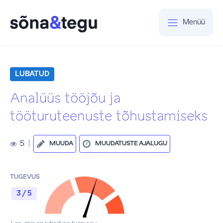
Menüü
LUBATUD
Analüüs tööjõu ja
tööturuteenuste tõhustamiseks
5
|
MUUDA
MUUDATUSTE AJALUGU
TUGEVUS
3 / 5