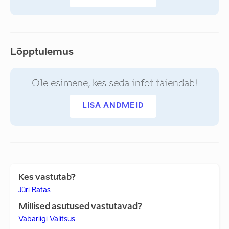
Lõpptulemus
Ole esimene, kes seda infot täiendab!
LISA ANDMEID
Kes vastutab?
Jüri Ratas
Millised asutused vastutavad?
Vabariigi Valitsus