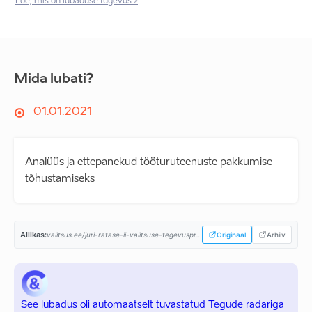
Loe, mis on lubaduse tugevus >
Mida lubati?
01.01.2021
Analüüs ja ettepanekud tööturuteenuste pakkumise
tõhustamiseks
Allikas:
valitsus.ee/juri-ratase-ii-valitsuse-tegevusprogramm...
Originaal
Arhiiv
See lubadus oli automaatselt tuvastatud Tegude radariga