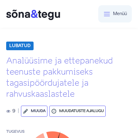
Menüü
LUBATUD
Analüüsime ja ettepanekud
teenuste pakkumiseks
tagasipöördujatele ja
rahvuskaaslastele
9
|
MUUDA
MUUDATUSTE AJALUGU
TUGEVUS