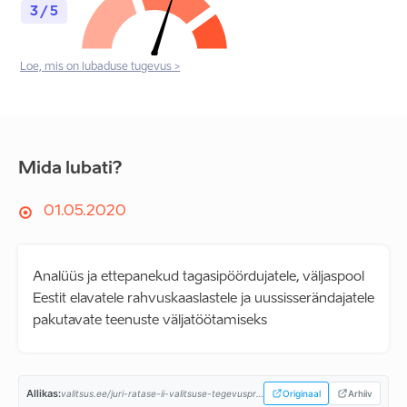
3 / 5
Loe, mis on lubaduse tugevus >
Mida lubati?
01.05.2020
Analüüs ja ettepanekud tagasipöördujatele, väljaspool
Eestit elavatele rahvuskaaslastele ja uussisserändajatele
pakutavate teenuste väljatöötamiseks
Allikas:
valitsus.ee/juri-ratase-ii-valitsuse-tegevusprogramm...
Originaal
Arhiiv