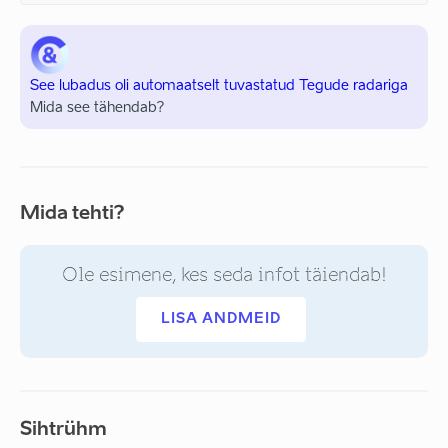
See lubadus oli automaatselt tuvastatud Tegude radariga
Mida see tähendab?
Mida tehti?
Ole esimene, kes seda infot täiendab!
LISA ANDMEID
Sihtrühm