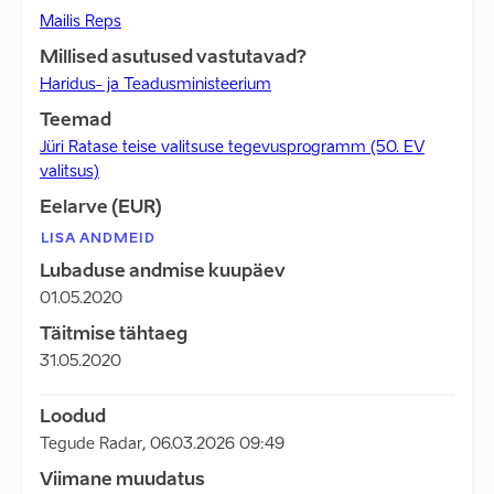
Mailis Reps
Millised asutused vastutavad?
Haridus- ja Teadusministeerium
Teemad
Jüri Ratase teise valitsuse tegevusprogramm (50. EV
valitsus)
Eelarve (EUR)
LISA ANDMEID
Lubaduse andmise kuupäev
01.05.2020
Täitmise tähtaeg
31.05.2020
Loodud
Tegude Radar
,
06.03.2026 09:49
Viimane muudatus