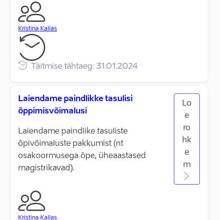
Kristina Kallas
Täitmise tähtaeg: 31.01.2024
Laiendame paindlikke tasulisi
Lo
õppimisvõimalusi
e
ro
Laiendame paindlike tasuliste
hk
õpivõimaluste pakkumist (nt
e
osakoormusega õpe, üheaastased
m
magistrikavad).
Kristina Kallas