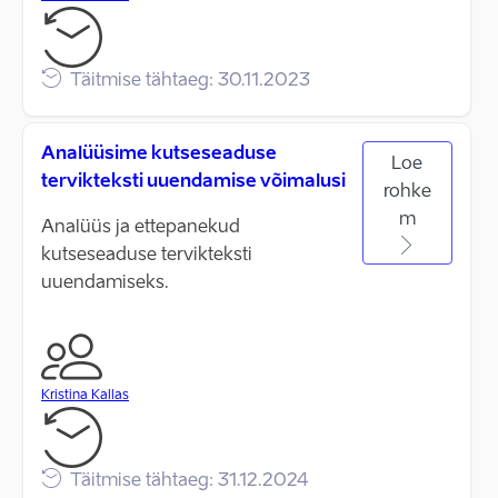
Täitmise tähtaeg: 30.11.2023
Analüüsime kutseseaduse
Loe
tervikteksti uuendamise võimalusi
rohke
m
Analüüs ja ettepanekud
kutseseaduse tervikteksti
uuendamiseks.
Kristina Kallas
Täitmise tähtaeg: 31.12.2024