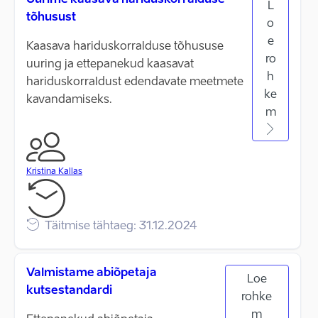
Uurime kaasava hariduskorralduse
L
tõhusust
o
e
Kaasava hariduskorralduse tõhususe
ro
uuring ja ettepanekud kaasavat
h
hariduskorraldust edendavate meetmete
ke
kavandamiseks.
m
Kristina Kallas
Täitmise tähtaeg: 31.12.2024
Valmistame abiõpetaja
Loe
kutsestandardi
rohke
m