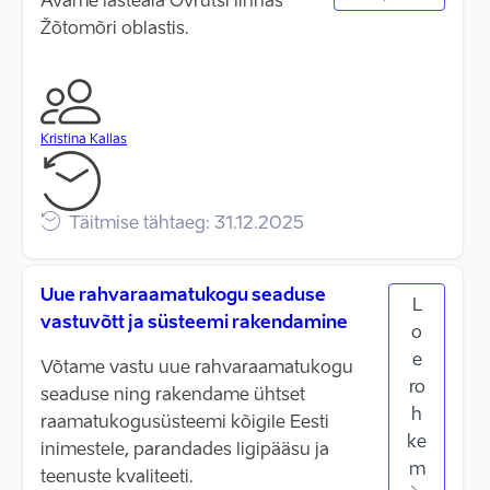
Avame lasteaia Ovrutši linnas
Žõtomõri oblastis.
Kristina Kallas
Täitmise tähtaeg: 31.12.2025
Uue rahvaraamatukogu seaduse
L
vastuvõtt ja süsteemi rakendamine
o
e
Võtame vastu uue rahvaraamatukogu
ro
seaduse ning rakendame ühtset
h
raamatukogusüsteemi kõigile Eesti
ke
inimestele, parandades ligipääsu ja
m
teenuste kvaliteeti.