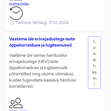
Kristina Kallas
Täitmise tähtaeg: 31.12.2024
Vaatame üle erivajadustega laste
L
õppekorralduse ja tugiteenused
o
e
Vaatame üle senise hariduslike
ro
erivajadustega (HEV) laste
h
õppekorralduse ja tugiteenuste
ke
põhimõtted ning otsime võimalusi,
m
kuidas tugevdada kaasava hariduse
korraldamist.