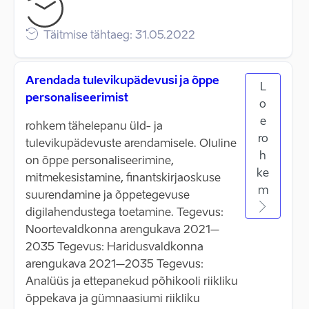
Täitmise tähtaeg: 31.05.2022
Arendada tulevikupädevusi ja õppe
L
personaliseerimist
o
e
rohkem tähelepanu üld- ja
ro
tulevikupädevuste arendamisele. Oluline
h
on õppe personaliseerimine,
ke
mitmekesistamine, finantskirjaoskuse
m
suurendamine ja õppetegevuse
digilahendustega toetamine. Tegevus:
Noortevaldkonna arengukava 2021–
2035 Tegevus: Haridusvaldkonna
arengukava 2021–2035 Tegevus:
Analüüs ja ettepanekud põhikooli riikliku
õppekava ja gümnaasiumi riikliku