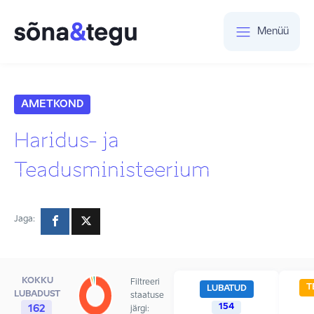
Menüü
AMETKOND
Haridus- ja
Teadusministeerium
Jaga:
KOKKU
Filtreeri
T
LUBATUD
LUBADUST
staatuse
154
162
järgi: