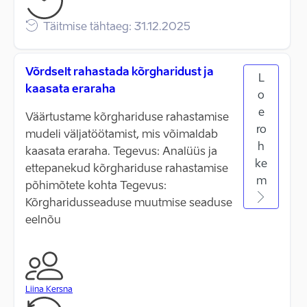
Täitmise tähtaeg: 31.12.2025
Võrdselt rahastada kõrgharidust ja
L
kaasata eraraha
o
e
Väärtustame kõrghariduse rahastamise
ro
mudeli väljatöötamist, mis võimaldab
h
kaasata eraraha. Tegevus: Analüüs ja
ke
ettepanekud kõrghariduse rahastamise
m
põhimõtete kohta Tegevus:
Kõrgharidusseaduse muutmise seaduse
eelnõu
Liina Kersna