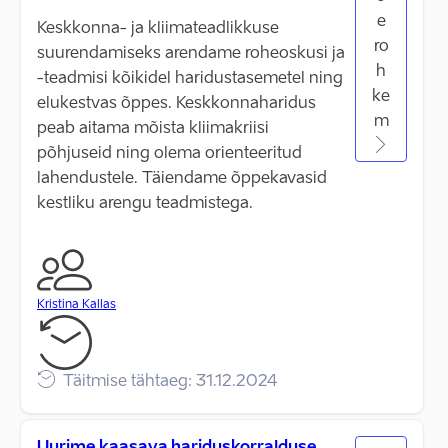
e
Keskkonna- ja kliimateadlikkuse
ro
suurendamiseks arendame roheoskusi ja
h
-teadmisi kõikidel haridustasemetel ning
ke
elukestvas õppes. Keskkonnaharidus
m
peab aitama mõista kliimakriisi
põhjuseid ning olema orienteeritud
lahendustele. Täiendame õppekavasid
kestliku arengu teadmistega.
Kristina Kallas
Täitmise tähtaeg: 31.12.2024