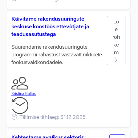
Käivitame rakendusuuringute
Lo
keskuse koostöös ettevõtjate ja
e
teadusasutustega
roh
ke
Suurendame rakendusuuringute
m
programmi rahastust vastavalt riiklikele
fookusvaldkondadele.
Kristina Kallas
Täitmise tähtaeg: 31.12.2025