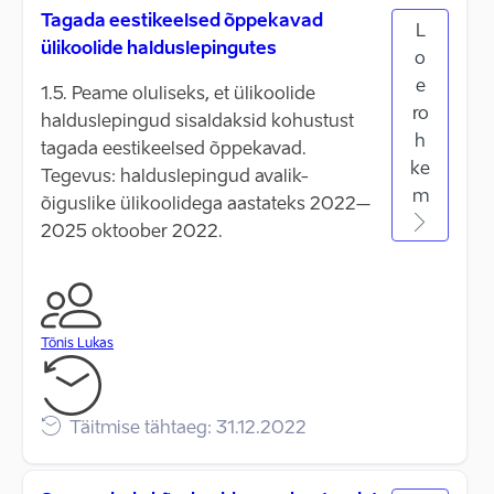
Tagada eestikeelsed õppekavad
L
ülikoolide halduslepingutes
o
e
1.5. Peame oluliseks, et ülikoolide
ro
halduslepingud sisaldaksid kohustust
h
tagada eestikeelsed õppekavad.
ke
Tegevus: halduslepingud avalik-
m
õiguslike ülikoolidega aastateks 2022–
2025 oktoober 2022.
Tõnis Lukas
Täitmise tähtaeg: 31.12.2022