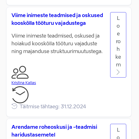
Viime inimeste teadmised ja oskused
L
kooskõlla tööturu vajadustega
o
e
Viime inimeste teadmised, oskused ja
ro
hoiakud kooskõlla tööturu vajaduste
h
ning majanduse struktuurimuutustega.
ke
m
Kristina Kallas
Täitmise tähtaeg: 31.12.2024
Arendame roheoskusi ja -teadmisi
L
haridustasemetel
o