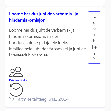
Loome haridusjuhtide värbamis- ja
L
hindamiskomisjoni
o
e
Loome haridusjuhtide värbamis- ja
ro
hindamiskomisjoni, mis on
h
haridusasutuse pidajatele toeks
ke
kvaliteetsete juhtide värbamisel ja juhtide
m
kvaliteedi hindamisel.
Kristina Kallas
Täitmise tähtaeg: 31.12.2024