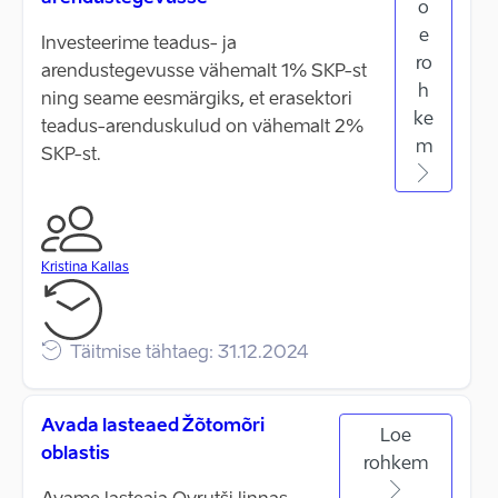
o
e
Investeerime teadus- ja
ro
arendustegevusse vähemalt 1% SKP-st
h
ning seame eesmärgiks, et erasektori
ke
teadus-arenduskulud on vähemalt 2%
m
SKP-st.
Kristina Kallas
Täitmise tähtaeg: 31.12.2024
Avada lasteaed Žõtomõri
Loe
oblastis
rohkem