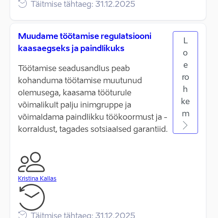
Täitmise tähtaeg: 31.12.2025
Muudame töötamise regulatsiooni
L
kaasaegseks ja paindlikuks
o
e
Töötamise seadusandlus peab
ro
kohanduma töötamise muutunud
h
olemusega, kaasama tööturule
ke
võimalikult palju inimgruppe ja
m
võimaldama paindlikku töökoormust ja -
korraldust, tagades sotsiaalsed garantiid.
Kristina Kallas
Täitmise tähtaeg: 31.12.2025