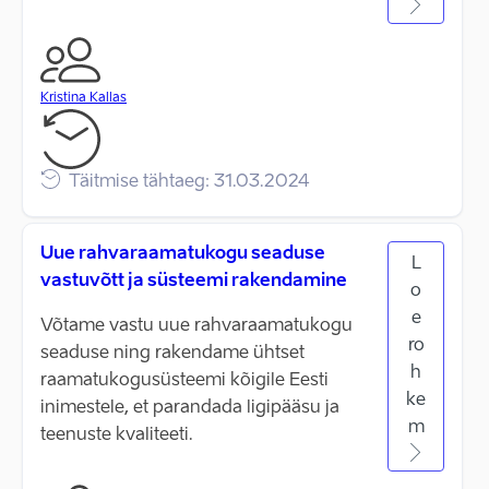
Kristina Kallas
Täitmise tähtaeg: 31.03.2024
Uue rahvaraamatukogu seaduse
L
vastuvõtt ja süsteemi rakendamine
o
e
Võtame vastu uue rahvaraamatukogu
ro
seaduse ning rakendame ühtset
h
raamatukogusüsteemi kõigile Eesti
ke
inimestele, et parandada ligipääsu ja
m
teenuste kvaliteeti.