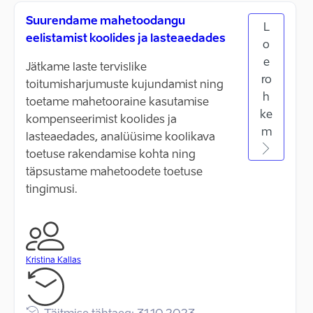
Suurendame mahetoodangu
L
eelistamist koolides ja lasteaedades
o
e
Jätkame laste tervislike
ro
toitumisharjumuste kujundamist ning
h
toetame mahetooraine kasutamise
ke
kompenseerimist koolides ja
m
lasteaedades, analüüsime koolikava
toetuse rakendamise kohta ning
täpsustame mahetoodete toetuse
tingimusi.
Kristina Kallas