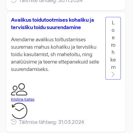
Täitmise tähtaeg: 30.11.2024
Avalikus toidutootmises kohaliku ja
L
tervisliku toidu suurendamine
o
e
Arendame avalikus toitlustamises
ro
suuremas mahus kohaliku ja tervisliku
h
toidu kasutamist, sh mahetoitu, ning
ke
analüüsime ja teeme ettepanekuid selle
m
suurendamiseks.
Kristina Kallas
Täitmise tähtaeg: 31.03.2024