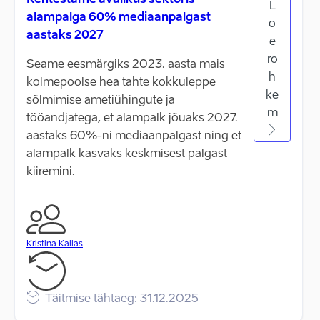
Kehtestame avalikus sektoris
L
alampalga 60% mediaanpalgast
o
aastaks 2027
e
ro
Seame eesmärgiks 2023. aasta mais
h
kolmepoolse hea tahte kokkuleppe
ke
sõlmimise ametiühingute ja
m
tööandjatega, et alampalk jõuaks 2027.
aastaks 60%-ni mediaanpalgast ning et
alampalk kasvaks keskmisest palgast
kiiremini.
Kristina Kallas
Täitmise tähtaeg: 31.12.2025