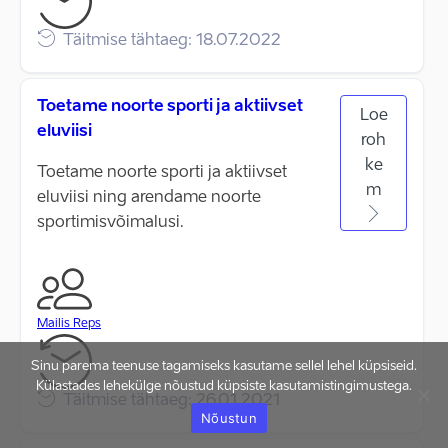
Täitmise tähtaeg: 18.07.2022
Toetame noorte sporti ja aktiivset
Loe
eluviisi
roh
ke
Toetame noorte sporti ja aktiivset
m
eluviisi ning arendame noorte
sportimisvõimalusi.
Mailis Reps
Sinu parema teenuse tagamiseks kasutame sellel lehel küpsiseid.
Külastades lehekülge nõustud küpsiste kasutamistingimustega.
Täitmise tähtaeg: 26.01.2021
Nõustun