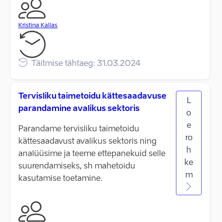
Kristina Kallas
Täitmise tähtaeg: 31.03.2024
Tervisliku taimetoidu kättesaadavuse
L
parandamine avalikus sektoris
o
e
Parandame tervisliku taimetoidu
ro
kättesaadavust avalikus sektoris ning
h
analüüsime ja teeme ettepanekuid selle
ke
suurendamiseks, sh mahetoidu
m
kasutamise toetamine.