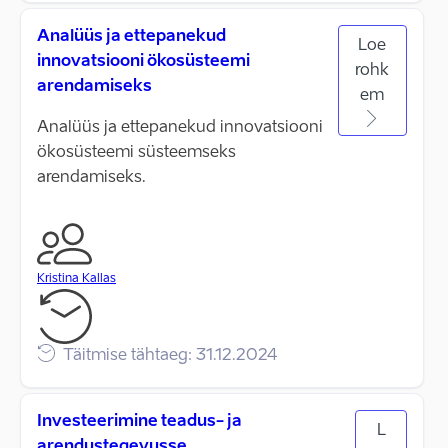
Analüüs ja ettepanekud
Loe
innovatsiooni ökosüsteemi
rohk
arendamiseks
em
Analüüs ja ettepanekud innovatsiooni
ökosüsteemi süsteemseks
arendamiseks.
Kristina Kallas
Täitmise tähtaeg: 31.12.2024
Investeerimine teadus- ja
L
arendustegevusse