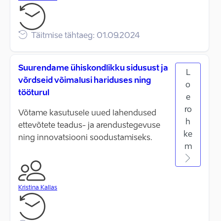
Täitmise tähtaeg: 01.09.2024
Suurendame ühiskondlikku sidusust ja
L
võrdseid võimalusi hariduses ning
o
tööturul
e
ro
Võtame kasutusele uued lahendused
h
ettevõtete teadus- ja arendustegevuse
ke
ning innovatsiooni soodustamiseks.
m
Kristina Kallas