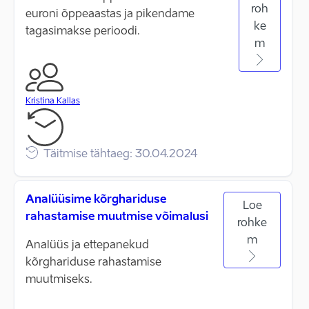
roh
euroni õppeaastas ja pikendame
ke
tagasimakse perioodi.
m
Kristina Kallas
Täitmise tähtaeg: 30.04.2024
Analüüsime kõrghariduse
Loe
rahastamise muutmise võimalusi
rohke
m
Analüüs ja ettepanekud
kõrghariduse rahastamise
muutmiseks.