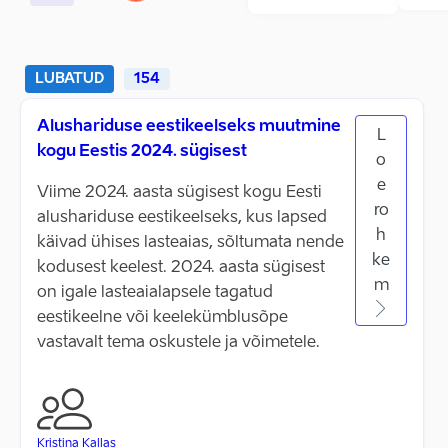
LUBATUD
154
Alushariduse eestikeelseks muutmine
L
kogu Eestis 2024. sügisest
o
e
Viime 2024. aasta sügisest kogu Eesti
ro
alushariduse eestikeelseks, kus lapsed
h
käivad ühises lasteaias, sõltumata nende
ke
kodusest keelest. 2024. aasta sügisest
m
on igale lasteaialapsele tagatud
eestikeelne või keelekümblusõpe
vastavalt tema oskustele ja võimetele.
Kristina Kallas