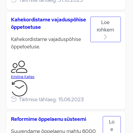
Täitmise tähtaeg: 31.10.2023
Kahekordistame vajaduspõhise
Loe
õppetoetuse
rohkem
Kahekordistame vajaduspõhise
õppetoetuse.
Kristina Kallas
Täitmise tähtaeg: 15.06.2023
Reformime õppelaenu süsteemi
Lo
e
Suurendame õppelaenu mahtu 6000