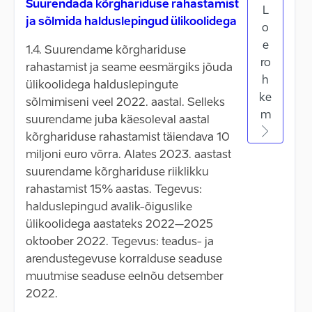
Suurendada kõrghariduse rahastamist
L
ja sõlmida halduslepingud ülikoolidega
o
e
1.4. Suurendame kõrghariduse
ro
rahastamist ja seame eesmärgiks jõuda
h
ülikoolidega halduslepingute
ke
sõlmimiseni veel 2022. aastal. Selleks
m
suurendame juba käesoleval aastal
kõrghariduse rahastamist täiendava 10
miljoni euro võrra. Alates 2023. aastast
suurendame kõrghariduse riiklikku
rahastamist 15% aastas. Tegevus:
halduslepingud avalik-õiguslike
ülikoolidega aastateks 2022–2025
oktoober 2022. Tegevus: teadus- ja
arendustegevuse korralduse seaduse
muutmise seaduse eelnõu detsember
2022.