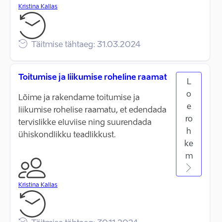
Kristina Kallas
Täitmise tähtaeg: 31.03.2024
Toitumise ja liikumise roheline raamat
L
o
Lõime ja rakendame toitumise ja
e
liikumise rohelise raamatu, et edendada
ro
tervislikke eluviise ning suurendada
h
ühiskondlikku teadlikkust.
ke
m
Kristina Kallas