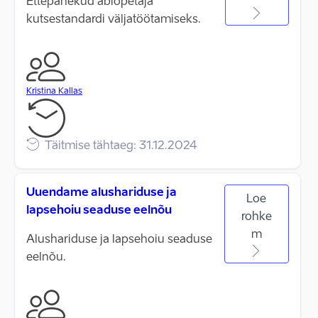
Ettepanekud abiõpetaja
kutsestandardi väljatöötamiseks.
Kristina Kallas
Täitmise tähtaeg: 31.12.2024
Uuendame alushariduse ja
Loe
lapsehoiu seaduse eelnõu
rohke
m
Alushariduse ja lapsehoiu seaduse
eelnõu.