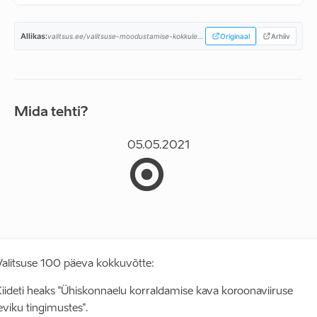
Allikas:
valitsus.ee/valitsuse-moodustamise-kokkulepe-aastateks-2021-2080...
Originaal
Arhiiv
Mida tehti?
05.05.2021
Valitsuse 100 päeva kokkuvõtte:
Kiideti heaks "Ühiskonnaelu korraldamise kava koroonaviiruse
eviku tingimustes".