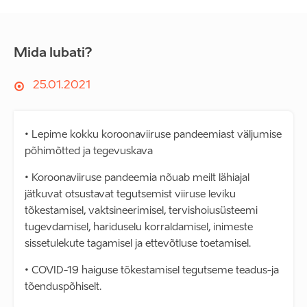
Mida lubati?
25.01.2021
• Lepime kokku koroonaviiruse pandeemiast väljumise
põhimõtted ja tegevuskava
• Koroonaviiruse pandeemia nõuab meilt lähiajal
jätkuvat otsustavat tegutsemist viiruse leviku
tõkestamisel, vaktsineerimisel, tervishoiusüsteemi
tugevdamisel, hariduselu korraldamisel, inimeste
sissetulekute tagamisel ja ettevõtluse toetamisel.
• COVID-19 haiguse tõkestamisel tegutseme teadus-ja
tõenduspõhiselt.