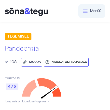
Menüü
TEGEMISEL
Pandeemia
108
|
MUUDA
MUUDATUSTE AJALUGU
TUGEVUS
4 / 5
Loe, mis on lubaduse tugevus >