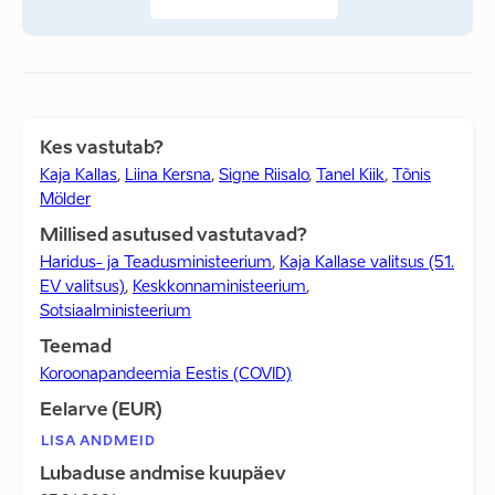
tegevuste rahastamine.
Vaimse tervise staap teeb ettepanekuid ka vaimse tervise
probleemidega seotud pikaajaliste mõjude leevendamiseks.
Vabariigi Valitsus eraldas 2021. aasta lisaeelarvest vaimse
tervise
teenustele 2,85 miljonit eurot ning kohalikele
Kes vastutab?
omavalitsustele tugiteenuste pakkumiseks 15
miljonit eurot.
Kaja Kallas
,
Liina Kersna
,
Signe Riisalo
,
Tanel Kiik
,
Tõnis
Vaimse tervise staap tegutseb 2021. aasta lõpuni.
Mölder
alitsuse 11. märtsi kabinetinõupidamisel tutvustas ettevõtlus- ja
nfotehnoloogiaminister turismisektori elavdamise tervikpaketti.
Millised asutused vastutavad?
Haridus- ja Teadusministeerium
,
Kaja Kallase valitsus (51.
EV valitsus)
,
Keskkonnaministeerium
,
Sotsiaalministeerium
Teemad
Koroonapandeemia Eestis (COVID)
Eelarve (EUR)
LISA ANDMEID
Lubaduse andmise kuupäev