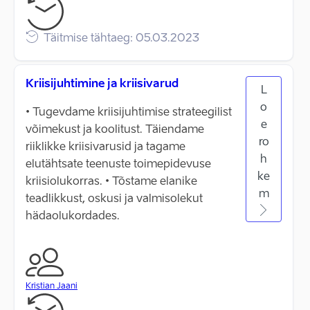
Täitmise tähtaeg: 05.03.2023
Kriisijuhtimine ja kriisivarud
L
o
• Tugevdame kriisijuhtimise strateegilist
e
võimekust ja koolitust. Täiendame
ro
riiklikke kriisivarusid ja tagame
h
elutähtsate teenuste toimepidevuse
ke
kriisiolukorras. • Tõstame elanike
m
teadlikkust, oskusi ja valmisolekut
hädaolukordades.
Kristian Jaani