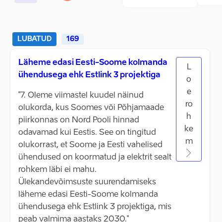
LUBATUD
169
Läheme edasi Eesti-Soome kolmanda
L
ühendusega ehk Estlink 3 projektiga
o
e
"7. Oleme viimastel kuudel näinud
ro
olukorda, kus Soomes või Põhjamaade
h
piirkonnas on Nord Pooli hinnad
ke
odavamad kui Eestis. See on tingitud
m
olukorrast, et Soome ja Eesti vahelised
ühendused on koormatud ja elektrit sealt
rohkem läbi ei mahu.
Ülekandevõimsuste suurendamiseks
läheme edasi Eesti-Soome kolmanda
ühendusega ehk Estlink 3 projektiga, mis
peab valmima aastaks 2030."