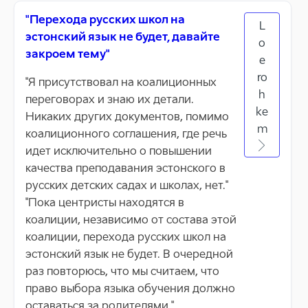
"Перехода русских школ на
L
эстонский язык не будет, давайте
o
закроем тему"
e
ro
"Я присутствовал на коалиционных
h
переговорах и знаю их детали.
ke
Никаких других документов, помимо
m
коалиционного соглашения, где речь
идет исключительно о повышении
качества преподавания эстонского в
русских детских садах и школах, нет."
"Пока центристы находятся в
коалиции, независимо от состава этой
коалиции, перехода русских школ на
эстонский язык не будет. В очередной
раз повторюсь, что мы считаем, что
право выбора языка обучения должно
оставаться за родителями."