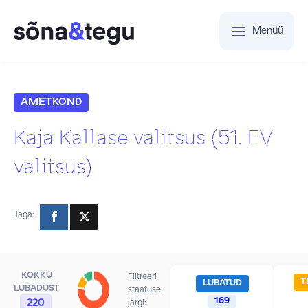
Menüü
AMETKOND
Kaja Kallase valitsus (51. EV
valitsus)
Jaga:
KOKKU
Filtreeri
T
LUBATUD
LUBADUST
staatuse
169
220
järgi: