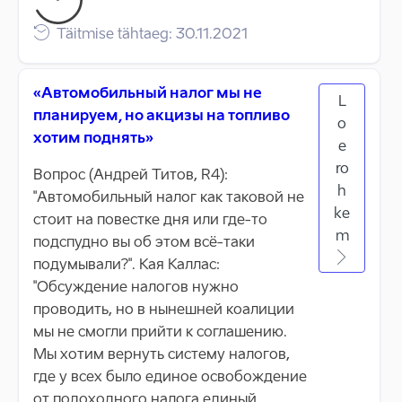
Täitmise tähtaeg: 30.11.2021
«Автомобильный налог мы не
L
планируем, но акцизы на топливо
o
хотим поднять»
e
ro
Вопрос (Андрей Титов, R4):
h
"Автомобильный налог как таковой не
ke
стоит на повестке дня или где-то
m
подспудно вы об этом всё-таки
подумывали?". Кая Каллас:
"Обсуждение налогов нужно
проводить, но в нынешней коалиции
мы не смогли прийти к соглашению.
Мы хотим вернуть систему налогов,
где у всех было единое освобождение
от подоходного налога единый