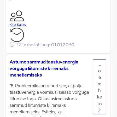
Kaja Kallas
Täitmise tähtaeg: 01.01.2030
Astume sammud taastuvenergia
L
võrguga liitumiste kiiremaks
o
menetlemiseks
e
ro
"6. Probleemiks on olnud see, et palju
h
taastuvenergia võimsusi seisab võrguga
ke
liitumise taga. Otsustasime astuda
m
sammud liitumiste kiiremaks
menetlemiseks. Esiteks, kui