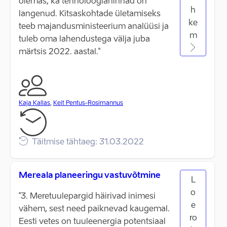
olemas, ka tehnoloogiahinnad on
h
langenud. Kitsaskohtade ületamiseks
ke
teeb majandusministeerium analüüsi ja
m
tuleb oma lahendustega välja juba
märtsis 2022. aastal."
Kaja Kallas
,
Keit Pentus-Rosimannus
Täitmise tähtaeg: 31.03.2022
Mereala planeeringu vastuvõtmine
L
o
"3. Meretuulepargid häirivad inimesi
e
vähem, sest need paiknevad kaugemal.
ro
Eesti vetes on tuuleenergia potentsiaal