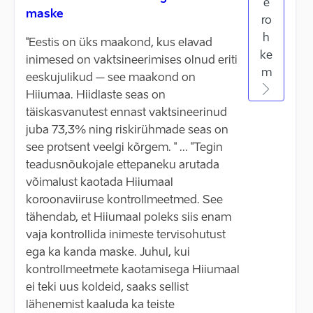
e
maske
ro
h
"Eestis on üks maakond, kus elavad
ke
inimesed on vaktsineerimises olnud eriti
m
eeskujulikud – see maakond on
Hiiumaa. Hiidlaste seas on
täiskasvanutest ennast vaktsineerinud
juba 73,3% ning riskirühmade seas on
see protsent veelgi kõrgem. " ... "Tegin
teadusnõukojale ettepaneku arutada
võimalust kaotada Hiiumaal
koroonaviiruse kontrollmeetmed. See
tähendab, et Hiiumaal poleks siis enam
vaja kontrollida inimeste tervisohutust
ega ka kanda maske. Juhul, kui
kontrollmeetmete kaotamisega Hiiumaal
ei teki uus koldeid, saaks sellist
lähenemist kaaluda ka teiste