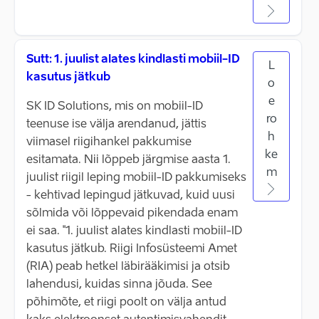
Sutt: 1. juulist alates kindlasti mobiil-ID
L
kasutus jätkub
o
e
SK ID Solutions, mis on mobiil-ID
ro
teenuse ise välja arendanud, jättis
h
viimasel riigihankel pakkumise
ke
esitamata. Nii lõppeb järgmise aasta 1.
m
juulist riigil leping mobiil-ID pakkumiseks
- kehtivad lepingud jätkuvad, kuid uusi
sõlmida või lõppevaid pikendada enam
ei saa. "1. juulist alates kindlasti mobiil-ID
kasutus jätkub. Riigi Infosüsteemi Amet
(RIA) peab hetkel läbirääkimisi ja otsib
lahendusi, kuidas sinna jõuda. See
põhimõte, et riigi poolt on välja antud