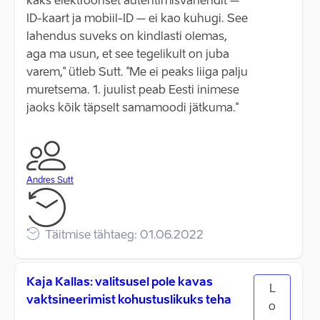
kaks elektroonset autentimisvahendit –
ID-kaart ja mobiil-ID – ei kao kuhugi. See
lahendus suveks on kindlasti olemas,
aga ma usun, et see tegelikult on juba
varem," ütleb Sutt. "Me ei peaks liiga palju
muretsema. 1. juulist peab Eesti inimese
jaoks kõik täpselt samamoodi jätkuma."
Andres Sutt
Täitmise tähtaeg: 01.06.2022
Kaja Kallas: valitsusel pole kavas
L
vaktsineerimist kohustuslikuks teha
o