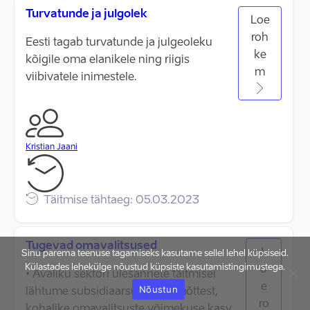
Turvatunde ja julgolek
Loe
roh
Eesti tagab turvatunde ja julgeoleku
ke
kõigile oma elanikele ning riigis
m
viibivatele inimestele.
Kristian Jaani
Täitmise tähtaeg: 05.03.2023
Tugevad omavalitsused
L
Sinu parema teenuse tagamiseks kasutame sellel lehel küpsiseid.
Külastades lehekülge nõustud küpsiste kasutamistingimustega.
o
• Avaliku sektori ülesannete täitmisel
e
Nõustun
lähtume subsidiaarsuse põhimõttest,
ro
kohalike omavalitsuste võimekuse kasv