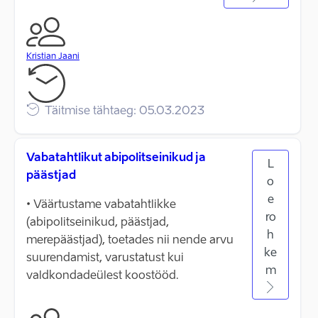
Kristian Jaani
Täitmise tähtaeg: 05.03.2023
Vabatahtlikut abipolitseinikud ja
L
päästjad
o
e
• Väärtustame vabatahtlikke
ro
(abipolitseinikud, päästjad,
h
merepäästjad), toetades nii nende arvu
ke
suurendamist, varustatust kui
m
valdkondadeülest koostööd.