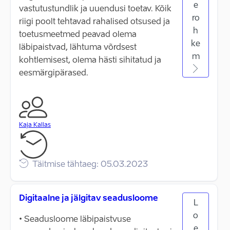
e
vastutustundlik ja uuendusi toetav. Kõik
ro
riigi poolt tehtavad rahalised otsused ja
h
toetusmeetmed peavad olema
ke
läbipaistvad, lähtuma võrdsest
m
kohtlemisest, olema hästi sihitatud ja
eesmärgipärased.
Kaja Kallas
Täitmise tähtaeg: 05.03.2023
Digitaalne ja jälgitav seadusloome
L
o
• Seadusloome läbipaistvuse
e