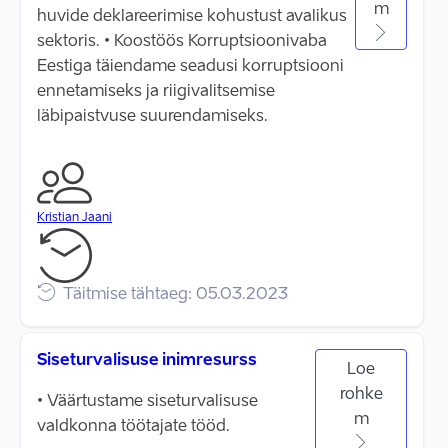
m
huvide deklareerimise kohustust avalikus
sektoris. • Koostöös Korruptsioonivaba
Eestiga täiendame seadusi korruptsiooni
ennetamiseks ja riigivalitsemise
läbipaistvuse suurendamiseks.
Kristian Jaani
Täitmise tähtaeg: 05.03.2023
Siseturvalisuse inimresurss
Loe
rohke
• Väärtustame siseturvalisuse
m
valdkonna töötajate tööd.