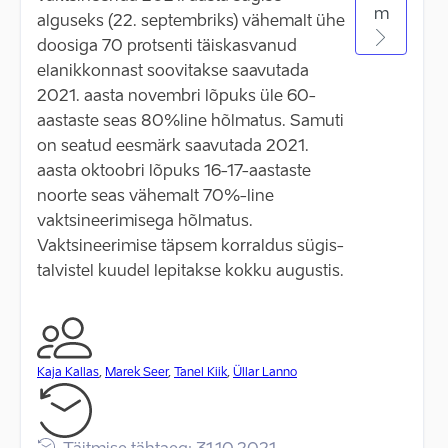
m
alguseks (22. septembriks) vähemalt ühe
doosiga 70 protsenti täiskasvanud
elanikkonnast soovitakse saavutada
2021. aasta novembri lõpuks üle 60-
aastaste seas 80%line hõlmatus. Samuti
on seatud eesmärk saavutada 2021.
aasta oktoobri lõpuks 16-17-aastaste
noorte seas vähemalt 70%-line
vaktsineerimisega hõlmatus.
Vaktsineerimise täpsem korraldus sügis-
talvistel kuudel lepitakse kokku augustis.
Kaja Kallas
,
Marek Seer
,
Tanel Kiik
,
Üllar Lanno