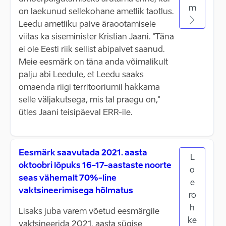
m
on laekunud sellekohane ametlik taotlus.
Leedu ametliku palve äraootamisele
viitas ka siseminister Kristian Jaani. "Täna
ei ole Eesti riik sellist abipalvet saanud.
Meie eesmärk on täna anda võimalikult
palju abi Leedule, et Leedu saaks
omaenda riigi territooriumil hakkama
selle väljakutsega, mis tal praegu on,"
ütles Jaani teisipäeval ERR-ile.
Eesmärk saavutada 2021. aasta
L
oktoobri lõpuks 16-17-aastaste noorte
o
seas vähemalt 70%-line
e
vaktsineerimisega hõlmatus
ro
h
Lisaks juba varem võetud eesmärgile
ke
vaktsineerida 2021. aasta sügise