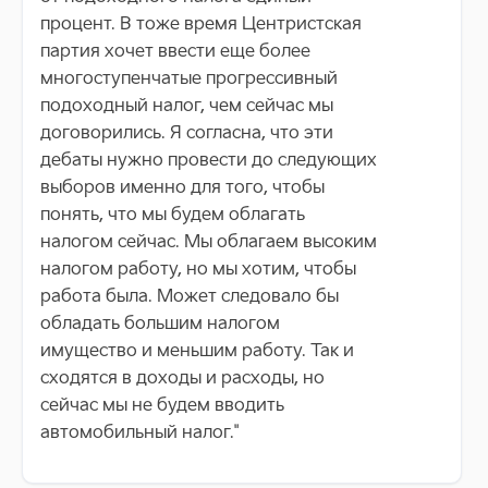
процент. В тоже время Центристская
партия хочет ввести еще более
многоступенчатые прогрессивный
подоходный налог, чем сейчас мы
договорились. Я согласна, что эти
дебаты нужно провести до следующих
выборов именно для того, чтобы
понять, что мы будем облагать
налогом сейчас. Мы облагаем высоким
налогом работу, но мы хотим, чтобы
работа была. Может следовало бы
обладать большим налогом
имущество и меньшим работу. Так и
сходятся в доходы и расходы, но
сейчас мы не будем вводить
автомобильный налог."