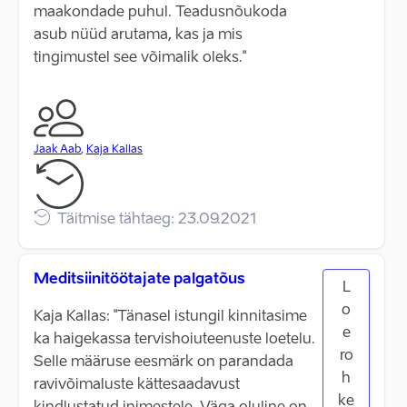
maakondade puhul. Teadusnõukoda
asub nüüd arutama, kas ja mis
tingimustel see võimalik oleks."
Jaak Aab
,
Kaja Kallas
Täitmise tähtaeg: 23.09.2021
Meditsiinitöötajate palgatõus
L
o
Kaja Kallas: "Tänasel istungil kinnitasime
e
ka haigekassa tervishoiuteenuste loetelu.
ro
Selle määruse eesmärk on parandada
h
ravivõimaluste kättesaadavust
ke