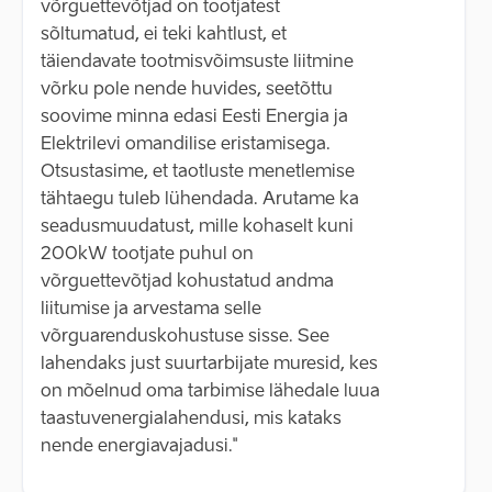
võrguettevõtjad on tootjatest
sõltumatud, ei teki kahtlust, et
täiendavate tootmisvõimsuste liitmine
võrku pole nende huvides, seetõttu
soovime minna edasi Eesti Energia ja
Elektrilevi omandilise eristamisega.
Otsustasime, et taotluste menetlemise
tähtaegu tuleb lühendada. Arutame ka
seadusmuudatust, mille kohaselt kuni
200kW tootjate puhul on
võrguettevõtjad kohustatud andma
liitumise ja arvestama selle
võrguarenduskohustuse sisse. See
lahendaks just suurtarbijate muresid, kes
on mõelnud oma tarbimise lähedale luua
taastuvenergialahendusi, mis kataks
nende energiavajadusi."