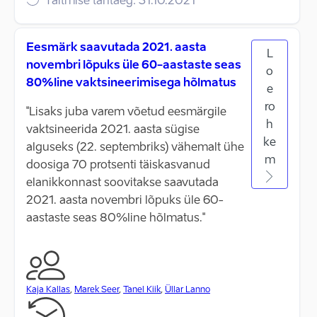
Täitmise tähtaeg: 31.10.2021
Eesmärk saavutada 2021. aasta
L
novembri lõpuks üle 60-aastaste seas
o
80%line vaktsineerimisega hõlmatus
e
ro
"Lisaks juba varem võetud eesmärgile
h
vaktsineerida 2021. aasta sügise
ke
alguseks (22. septembriks) vähemalt ühe
m
doosiga 70 protsenti täiskasvanud
elanikkonnast soovitakse saavutada
2021. aasta novembri lõpuks üle 60-
aastaste seas 80%line hõlmatus."
Kaja Kallas
,
Marek Seer
,
Tanel Kiik
,
Üllar Lanno