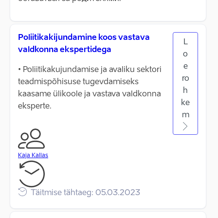
Poliitikakijundamine koos vastava
L
valdkonna ekspertidega
o
e
• Poliitikakujundamise ja avaliku sektori
ro
teadmispõhisuse tugevdamiseks
h
kaasame ülikoole ja vastava valdkonna
ke
eksperte.
m
Kaja Kallas
Täitmise tähtaeg: 05.03.2023