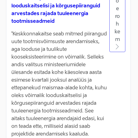
o
looduskaitselisi ja kõrgusepiiranguid
e
arvestades rajada tuuleenergia
ro
tootmisseadmeid
h
ke
"Keskkonnakaitse seab mitmed piirangud
m
uute tootmisvõimsuste arendamiseks,
aga looduse ja tuulikute
kooseksisteerimine on võimalik. Selleks
andis valitsus ministeeriumidele
ülesande esitada kohe käesoleva aasta
esimese kvartali jooksul analüüs ja
ettepanekud maismaa-alade kohta, kuhu
oleks võimalik looduskaitselisi ja
kõrgusepiiranguid arvestades rajada
tuuleenergia tootmisseadmeid. See
aitaks tuuleenergia arendajaid edasi, kui
on teada ette, milliseid alasid saab
projektide arendamiseks kaaluda.