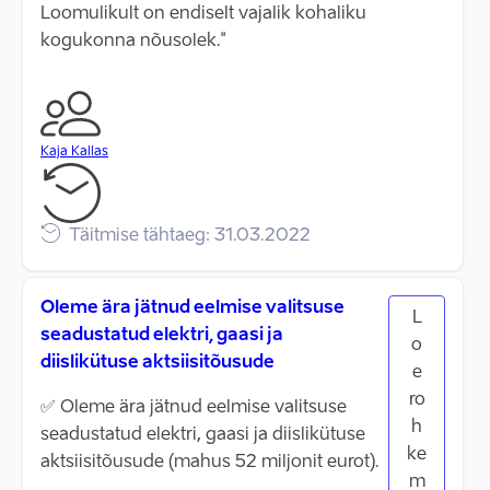
Loomulikult on endiselt vajalik kohaliku
kogukonna nõusolek."
Kaja Kallas
Täitmise tähtaeg: 31.03.2022
Oleme ära jätnud eelmise valitsuse
L
seadustatud elektri, gaasi ja
o
diislikütuse aktsiisitõusude
e
ro
✅ Oleme ära jätnud eelmise valitsuse
h
seadustatud elektri, gaasi ja diislikütuse
ke
aktsiisitõusude (mahus 52 miljonit eurot).
m