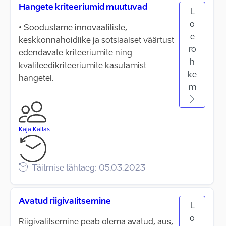
Hangete kriteeriumid muutuvad
L
o
• Soodustame innovaatiliste,
e
keskkonnahoidlike ja sotsiaalset väärtust
ro
edendavate kriteeriumite ning
h
kvaliteedikriteeriumite kasutamist
ke
hangetel.
m
Kaja Kallas
Täitmise tähtaeg: 05.03.2023
Avatud riigivalitsemine
L
o
Riigivalitsemine peab olema avatud, aus,