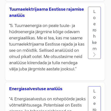
Tuumaelektrijaama Eestisse rajamise
L
analüüs
o
e
"5. Tuumaenergia on peale tuule- ja
ro
hüdroenergia järgmine kõige odavam
h
energiaallikas. Me ei tea, kas me saame
ke
tuumaelektrijaama Eestisse rajada ja kas
m
see on mõistlik. Sellised analüüsid on
olnud pikalt ootel. Me otsustasime neid
analüüse kiirendada ja tulla nendega
välja juba järgmiste aastate jooksul."
Energiasalvestuse analüüs
L
o
"4. Energiasalvestus on rohepöörde jaoks
e
võtmetähtsusega. Potentsiaal on Eestis
ro