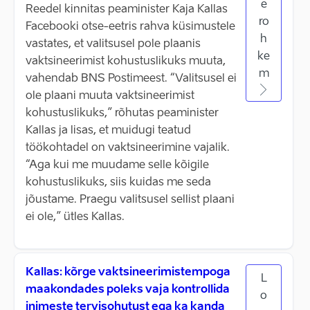
e
Reedel kinnitas peaminister Kaja Kallas
ro
Facebooki otse-eetris rahva küsimustele
h
vastates, et valitsusel pole plaanis
ke
vaktsineerimist kohustuslikuks muuta,
m
vahendab BNS Postimeest. “Valitsusel ei
ole plaani muuta vaktsineerimist
kohustuslikuks,” rõhutas peaminister
Kallas ja lisas, et muidugi teatud
töökohtadel on vaktsineerimine vajalik.
“Aga kui me muudame selle kõigile
kohustuslikuks, siis kuidas me seda
jõustame. Praegu valitsusel sellist plaani
ei ole,” ütles Kallas.
Kallas: kõrge vaktsineerimistempoga
L
maakondades poleks vaja kontrollida
o
inimeste tervisohutust ega ka kanda