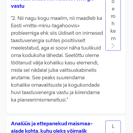
o
vastu
e
ro
"2. Nii nagu kogu maailm, nii maadleb ka
h
Eesti «mitte-minu-tagahoovis»
ke
probleemiga ehk siis üldiselt on inimesed
m
taastuvenergia suhtes positiivselt
meelestatud, aga ei soovi näha tuulikuid
oma kodukoha lähedal. Seetõttu oleme
töötanud välja kohaliku kasu elemendi,
mida sel nädalal juba valitsuskabinetis
arutame. See peaks suurendama
kohalike omavalitsuste ja kogukondade
huvi taastuvenergia vastu ja kiirendama
ka planeerimismenetlusi."
Analüüs ja ettepanekud maismaa-
L
alade kohta, kuhu oleks võimalik