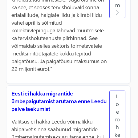
kindlustatud inimestele. Väga oluline on
m
ka see, et seoses tervishoiuvaldkonna
erialaliitude, haiglate liidu ja kiirabi liidu
vahel aprillis sõlmitud
kollektiivlepinguga lähevad muutmisele
ka tervishoiuteenuste piirhinnad. See
võimaldab selles sektoris toimetavatele
meditsiinitöötajatele kokku lepitud
palgatõusu. Ja palgatõusu maksumus on
22 miljonit eurot."
Eesti ei hakka migrantide
L
ümbepaigutamist arutama enne Leedu
o
palve laekumist
e
ro
Valitsus ei hakka Leedu võimalikku
h
abipalvet sinna saabunud migrantide
ke
ümberpaigutamiseks arutama enne, kui