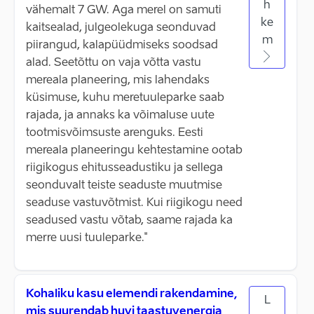
h
vähemalt 7 GW. Aga merel on samuti
ke
kaitsealad, julgeolekuga seonduvad
m
piirangud, kalapüüdmiseks soodsad
alad. Seetõttu on vaja võtta vastu
mereala planeering, mis lahendaks
küsimuse, kuhu meretuuleparke saab
rajada, ja annaks ka võimaluse uute
tootmisvõimsuste arenguks. Eesti
mereala planeeringu kehtestamine ootab
riigikogus ehitusseadustiku ja sellega
seonduvalt teiste seaduste muutmise
seaduse vastuvõtmist. Kui riigikogu need
seadused vastu võtab, saame rajada ka
merre uusi tuuleparke."
Kohaliku kasu elemendi rakendamine,
L
mis suurendab huvi taastuvenergia