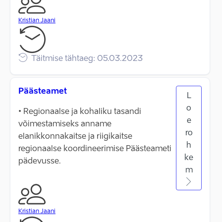
Kristian Jaani
Täitmise tähtaeg: 05.03.2023
Päästeamet
L
o
• Regionaalse ja kohaliku tasandi
e
võimestamiseks anname
ro
elanikkonnakaitse ja riigikaitse
h
regionaalse koordineerimise Päästeameti
ke
pädevusse.
m
Kristian Jaani