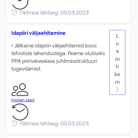
Täitmise tähtaeg: 05.03.2023
Idapiiri väljaehitamine
L
o
• Jätkame idapiiri väljaehitamist koos
e
tehniliste lahendustega. Peame oluliseks
ro
PPA piirivalvealase juhtimisstruktuuri
h
tugevdamist.
ke
m
Kristian Jaani
Täitmise tähtaeg: 05.03.2023