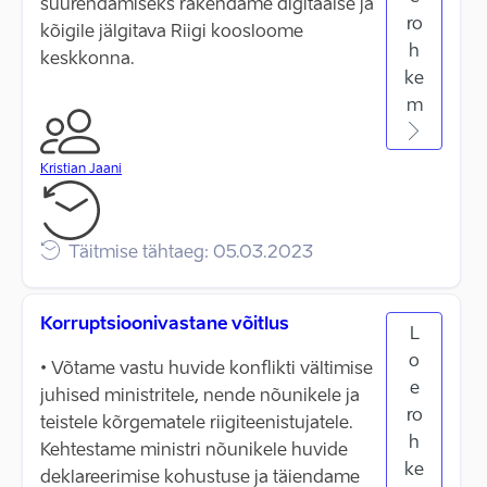
suurendamiseks rakendame digitaalse ja
ro
kõigile jälgitava Riigi koosloome
h
keskkonna.
ke
m
Kristian Jaani
Täitmise tähtaeg: 05.03.2023
Korruptsioonivastane võitlus
L
o
• Võtame vastu huvide konflikti vältimise
e
juhised ministritele, nende nõunikele ja
ro
teistele kõrgematele riigiteenistujatele.
h
Kehtestame ministri nõunikele huvide
ke
deklareerimise kohustuse ja täiendame