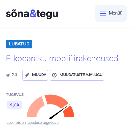
Menüü
LUBATUD
E-kodaniku mobiilirakendused
24
|
MUUDA
MUUDATUSTE AJALUGU
TUGEVUS
4 / 5
Loe, mis on lubaduse tugevus >