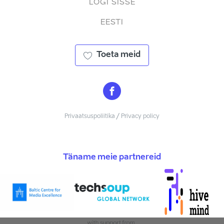
LOGI SISSE
EESTI
Toeta meid
Privaatsuspoliitika / Privacy policy
Täname meie partnereid