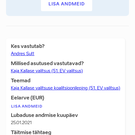
LISA ANDMEID
Kes vastutab?
Andres Sutt
Millised asutused vastutavad?
Kaja Kallase valitsus (51. EV valitsus)
Teemad
Kaja Kallase valitsuse koalitsioonileping (51. EV valitsus)
Eelarve (EUR)
LISA ANDMEID
Lubaduse andmise kuupäev
25.01.2021
Täitmise tähtaeg