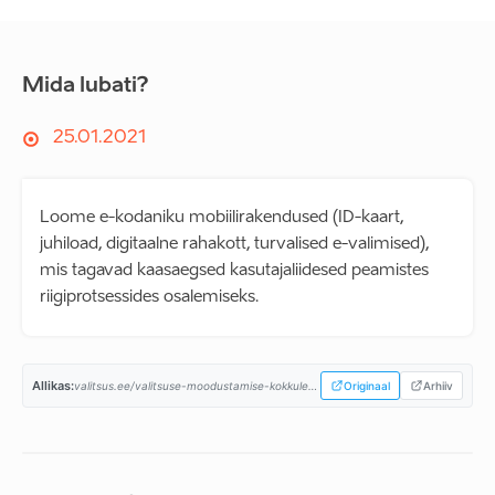
Mida lubati?
25.01.2021
Loome e-kodaniku mobiilirakendused (ID-kaart,
juhiload, digitaalne rahakott, turvalised e-valimised),
mis tagavad kaasaegsed kasutajaliidesed peamistes
riigiprotsessides osalemiseks.
Allikas:
valitsus.ee/valitsuse-moodustamise-kokkulepe-aastateks-2021-2028...
Originaal
Arhiiv