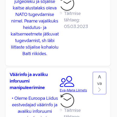
julgeoleku ja sõjalise
kaitse alustalaks oleva
Täitmise
NATO tugevdamise
tähtaeg:
nimel. Peame vajalikuks
05.03.2023
heidutus- ja
kaitsemeetmete jätkuvat
tugevdamist, sh läbi
liitlaste sõjalise kohalolu
Balti riikides.
Väärinfo ja avaliku
A
inforuumi
va
manipuleerimine
Eva-Maria Liimets
• Oleme Euroopa Liidus
eestvedajad väärinfo ja
Täitmise
avaliku inforuumi