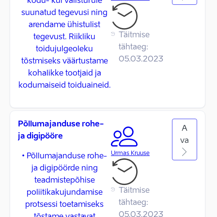
kodu- kui välisturule
suunatud tegevusi ning
arendame ühistulist
Täitmise
tegevust. Riikliku
tähtaeg:
toidujulgeoleku
05.03.2023
tõstmiseks väärtustame
kohalikke tootjaid ja
kodumaiseid toiduaineid.
Põllumajanduse rohe-
A
ja digipööre
va
Urmas Kruuse
• Põllumajanduse rohe-
ja digipöörde ning
teadmistepõhise
Täitmise
poliitikakujundamise
tähtaeg:
protsessi toetamiseks
05.03.2023