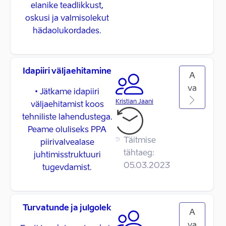
elanike teadlikkust,
oskusi ja valmisolekut
hädaolukordades.
Idapiiri väljaehitamine
A
va
• Jätkame idapiiri
Kristian Jaani
väljaehitamist koos
tehniliste lahendustega.
Peame oluliseks PPA
Täitmise
piirivalvealase
tähtaeg:
juhtimisstruktuuri
05.03.2023
tugevdamist.
Turvatunde ja julgolek
A
va