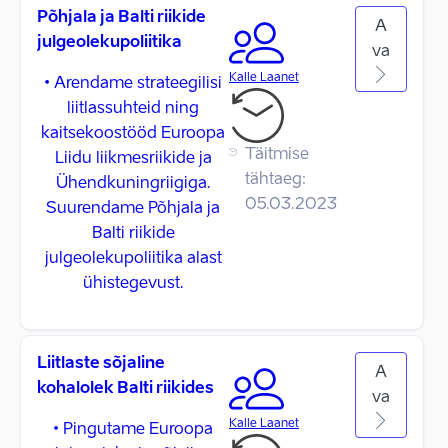
Põhjala ja Balti riikide
A
julgeolekupoliitika
va
Kalle Laanet
• Arendame strateegilisi
liitlassuhteid ning
kaitsekoostööd Euroopa
Täitmise
Liidu liikmesriikide ja
tähtaeg:
Ühendkuningriigiga.
05.03.2023
Suurendame Põhjala ja
Balti riikide
julgeolekupoliitika alast
ühistegevust.
Liitlaste sõjaline
A
kohalolek Balti riikides
va
Kalle Laanet
• Pingutame Euroopa