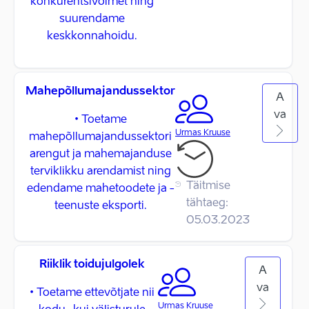
konkurentsivõimet ning
suurendame
keskkonnahoidu.
Mahepõllumajandussektor
A
va
• Toetame
Urmas Kruuse
mahepõllumajandussektori
arengut ja mahemajanduse
terviklikku arendamist ning
Täitmise
edendame mahetoodete ja -
tähtaeg:
teenuste eksporti.
05.03.2023
Riiklik toidujulgolek
A
va
• Toetame ettevõtjate nii
Urmas Kruuse