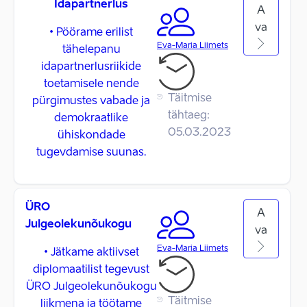
Idapartnerlus
A
va
• Pöörame erilist
Eva-Maria Liimets
tähelepanu
idapartnerlusriikide
toetamisele nende
Täitmise
pürgimustes vabade ja
tähtaeg:
demokraatlike
05.03.2023
ühiskondade
tugevdamise suunas.
ÜRO
A
Julgeolekunõukogu
va
Eva-Maria Liimets
• Jätkame aktiivset
diplomaatilist tegevust
ÜRO Julgeolekunõukogu
Täitmise
liikmena ja töötame