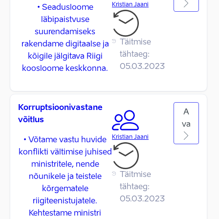
Kristian Jaani
• Seadusloome
läbipaistvuse
suurendamiseks
Täitmise
rakendame digitaalse ja
tähtaeg:
kõigile jälgitava Riigi
05.03.2023
koosloome keskkonna.
Korruptsioonivastane
A
võitlus
va
Kristian Jaani
• Võtame vastu huvide
konflikti vältimise juhised
ministritele, nende
Täitmise
nõunikele ja teistele
tähtaeg:
kõrgematele
05.03.2023
riigiteenistujatele.
Kehtestame ministri