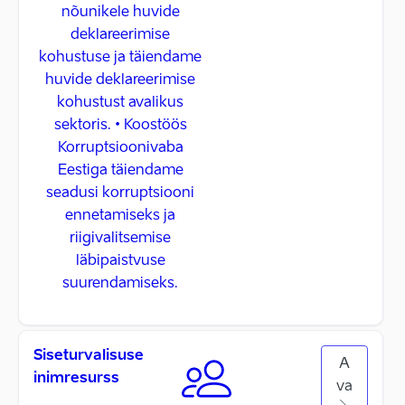
nõunikele huvide
deklareerimise
kohustuse ja täiendame
huvide deklareerimise
kohustust avalikus
sektoris. • Koostöös
Korruptsioonivaba
Eestiga täiendame
seadusi korruptsiooni
ennetamiseks ja
riigivalitsemise
läbipaistvuse
suurendamiseks.
Siseturvalisuse
A
inimresurss
va