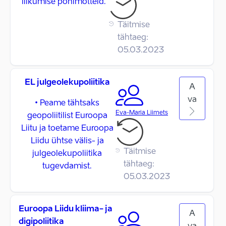
liikumise põhimõtteid.
Täitmise
tähtaeg:
05.03.2023
EL julgeolekupoliitika
A
va
• Peame tähtsaks
Eva-Maria Liimets
geopoliitilist Euroopa
Liitu ja toetame Euroopa
Liidu ühtse välis- ja
Täitmise
julgeolekupoliitika
tähtaeg:
tugevdamist.
05.03.2023
Euroopa Liidu kliima- ja
A
digipoliitika