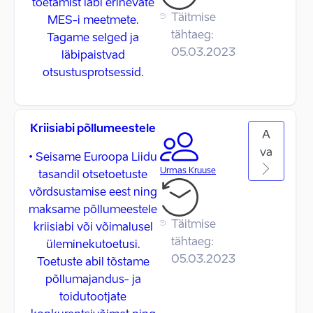
toetamist läbi erinevate
Täitmise
MES-i meetmete.
tähtaeg:
Tagame selged ja
05.03.2023
läbipaistvad
otsustusprotsessid.
Kriisiabi põllumeestele
A
va
• Seisame Euroopa Liidu
Urmas Kruuse
tasandil otsetoetuste
võrdsustamise eest ning
maksame põllumeestele
Täitmise
kriisiabi või võimalusel
tähtaeg:
üleminekutoetusi.
05.03.2023
Toetuste abil tõstame
põllumajandus- ja
toidutootjate