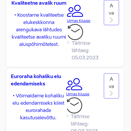
Kvaliteetne avalik ruum
A
va
• Koostame kvaliteetse
Urmas Kruuse
elukeskkonna
arengukava lähtudes
kvaliteetse avaliku ruumi
Täitmise
aluspõhimõtetest.
tähtaeg:
05.03.2023
Euroraha kohaliku elu
A
edendamiseks
va
Urmas Kruuse
• Võimaldame kohaliku
elu edendamiseks kiiret
eurorahade
Täitmise
kasutuselevõttu.
tähtaeg: