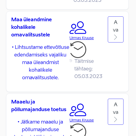
05.03.2023
Maa üleandmine
A
kohalikele
va
omavalitsustele
Urmas Kruuse
• Lihtsustame ettevõtluse
edendamiseks vajaliku
Täitmise
maa üleandmist
tähtaeg:
kohalikele
05.03.2023
omavalitsustele.
Maaelu ja
A
põllumajanduse toetus
va
Urmas Kruuse
• Jätkame maaelu ja
põllumajanduse