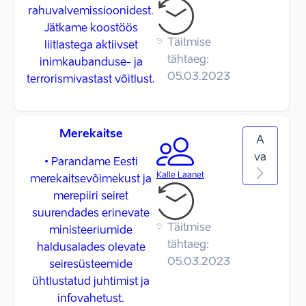
rahuvalvemissioonidest.
Jätkame koostöös
Täitmise
liitlastega aktiivset
tähtaeg:
inimkaubanduse- ja
05.03.2023
terrorismivastast võitlust.
Merekaitse
A
va
• Parandame Eesti
Kalle Laanet
merekaitsevõimekust ja
merepiiri seiret
suurendades erinevate
Täitmise
ministeeriumide
tähtaeg:
haldusalades olevate
05.03.2023
seiresüsteemide
ühtlustatud juhtimist ja
infovahetust.