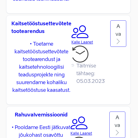
Kaitsetööstusettevõtete
A
tootearendus
va
Kalle Laanet
• Toetame
kaitsetööstusettevõtete
tootearendust ja
Täitmise
kaitsetehnoloogilisi
tähtaeg:
teadusprojekte ning
05.03.2023
suurendame kohaliku
kaitsetööstuse kaasatust.
Rahuvalvemissioonid
A
va
• Pooldame Eesti jätkuvat
Kalle Laanet
jõukohast osavõttu