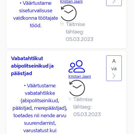
Kristian Jaani
• Väärtustame
siseturvalisuse
valdkonna töötajate
Täitmise
tööd.
tähtaeg:
05.03.2023
Vabatahtlikut
A
abipolitseinikud ja
va
päästjad
Kristian Jaani
• Väärtustame
vabatahtlikke
Täitmise
(abipolitseinikud,
tähtaeg:
päästjad, merepäästjad),
05.03.2023
toetades nii nende arvu
suurendamist,
varustatust kui