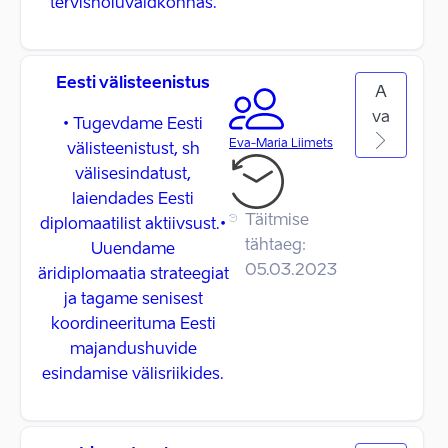
tervishoiuvaldkonnas.
Eesti välisteenistus
A
va
• Tugevdame Eesti
Eva-Maria Liimets
välisteenistust, sh
välisesindatust,
laiendades Eesti
Täitmise
diplomaatilist aktiivsust.•
tähtaeg:
Uuendame
05.03.2023
äridiplomaatia strateegiat
ja tagame senisest
koordineerituma Eesti
majandushuvide
esindamise välisriikides.