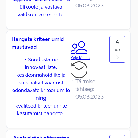
05.03.2023
ülikoole ja vastava
valdkonna eksperte.
Hangete kriteeriumid
A
muutuvad
va
Kaja Kallas
• Soodustame
innovaatiliste,
keskkonnahoidlike ja
Täitmise
sotsiaalset väärtust
tähtaeg:
edendavate kriteeriumite
05.03.2023
ning
kvaliteedikriteeriumite
kasutamist hangetel.