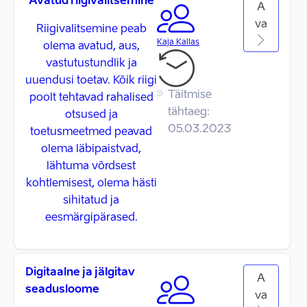
Avatud riigivalitsemine
A
va
Riigivalitsemine peab
Kaja Kallas
olema avatud, aus,
vastutustundlik ja
uuendusi toetav. Kõik riigi
Täitmise
poolt tehtavad rahalised
tähtaeg:
otsused ja
05.03.2023
toetusmeetmed peavad
olema läbipaistvad,
lähtuma võrdsest
kohtlemisest, olema hästi
sihitatud ja
eesmärgipärased.
Digitaalne ja jälgitav
A
seadusloome
va