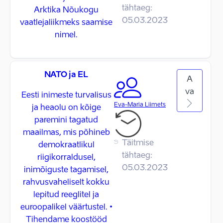
tähtaeg:
Arktika Nõukogu
05.03.2023
vaatlejaliikmeks saamise
nimel.
NATO ja EL
A
va
Eesti inimeste turvalisus
Eva-Maria Liimets
ja heaolu on kõige
paremini tagatud
maailmas, mis põhineb
Täitmise
demokraatlikul
tähtaeg:
riigikorraldusel,
05.03.2023
inimõiguste tagamisel,
rahvusvaheliselt kokku
lepitud reeglitel ja
euroopalikel väärtustel. •
Tihendame koostööd