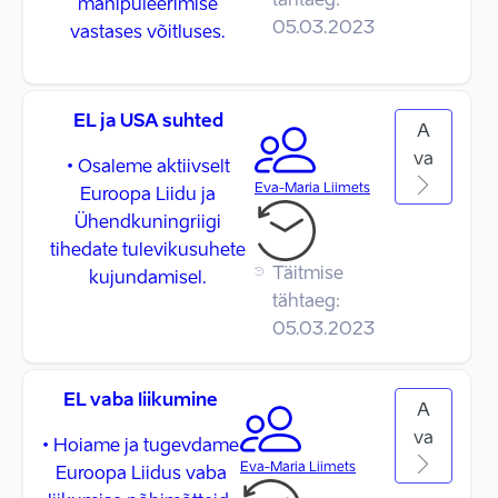
tähtaeg:
manipuleerimise
05.03.2023
vastases võitluses.
EL ja USA suhted
A
va
• Osaleme aktiivselt
Eva-Maria Liimets
Euroopa Liidu ja
Ühendkuningriigi
tihedate tulevikusuhete
Täitmise
kujundamisel.
tähtaeg:
05.03.2023
EL vaba liikumine
A
va
• Hoiame ja tugevdame
Eva-Maria Liimets
Euroopa Liidus vaba