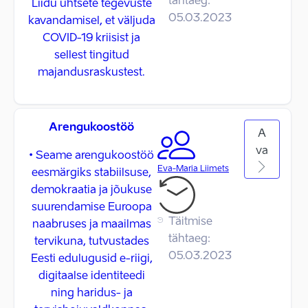
tähtaeg:
Liidu ühtsete tegevuste
05.03.2023
kavandamisel, et väljuda
COVID-19 kriisist ja
sellest tingitud
majandusraskustest.
Arengukoostöö
A
va
• Seame arengukoostöö
Eva-Maria Liimets
eesmärgiks stabiilsuse,
demokraatia ja jõukuse
suurendamise Euroopa
Täitmise
naabruses ja maailmas
tähtaeg:
tervikuna, tutvustades
05.03.2023
Eesti edulugusid e-riigi,
digitaalse identiteedi
ning haridus- ja