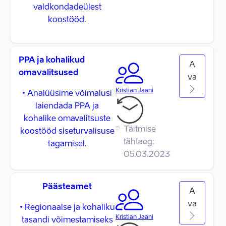
valdkondadeülest
koostööd.
PPA ja kohalikud
A
omavalitsused
va
Kristian Jaani
• Analüüsime võimalusi
laiendada PPA ja
kohalike omavalitsuste
Täitmise
koostööd siseturvalisuse
tähtaeg:
tagamisel.
05.03.2023
Päästeamet
A
va
• Regionaalse ja kohaliku
Kristian Jaani
tasandi võimestamiseks