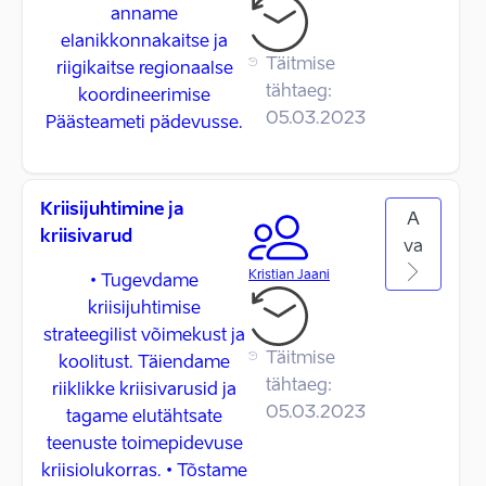
anname
elanikkonnakaitse ja
Täitmise
riigikaitse regionaalse
tähtaeg:
koordineerimise
05.03.2023
Päästeameti pädevusse.
Kriisijuhtimine ja
A
kriisivarud
va
Kristian Jaani
• Tugevdame
kriisijuhtimise
strateegilist võimekust ja
Täitmise
koolitust. Täiendame
tähtaeg:
riiklikke kriisivarusid ja
05.03.2023
tagame elutähtsate
teenuste toimepidevuse
kriisiolukorras. • Tõstame