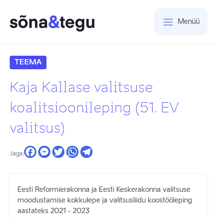
Menüü
TEEMA
Kaja Kallase valitsuse
koalitsioonileping (51. EV
valitsus)
Jaga:
Eesti Reformierakonna ja Eesti Keskerakonna valitsuse
moodustamise kokkulepe ja valitsusliidu koostööleping
aastateks 2021 - 2023