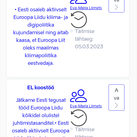
va
Eva-Maria Liimets
• Eesti osaleb aktiivselt
Euroopa Liidu kliima- ja
digipoliitika
Täitmise
kujundamisel ning aitab
tähtaeg:
kaasa, et Euroopa Liit
05.03.2023
oleks maailmas
kliimapoliitika
eestvedaja.
EL koostöö
A
va
Jätkame Eesti tegusat
Eva-Maria Liimets
tööd Euroopa Liidu
kõikidel olulistel
juhtimistasanditel.• Eesti
Täitmise
osaleb aktiivselt Euroopa