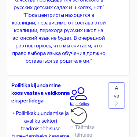
качества преподавания эстонского в
русских детских садах и школах, нет."
"Пока центристы находятся в
коалиции, независимо от состава этой
коалиции, перехода русских школ на
эстонский язык не будет. В очередной
раз повторюсь, что мы считаем, что
право выбора языка обучения должно
оставаться за родителями."
Poliitikakijundamine
A
koos vastava valdkonna
va
ekspertidega
Kaja Kallas
• Poliitikakujundamise ja
avaliku sektori
Täitmise
teadmispõhisuse
tähtaeg:
tugevdamiseks kaasame