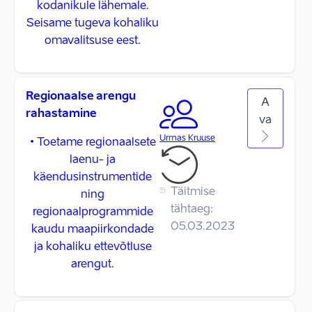
kodanikule lähemale.
Seisame tugeva kohaliku
omavalitsuse eest.
Regionaalse arengu
A
rahastamine
va
Urmas Kruuse
• Toetame regionaalsete
laenu- ja
käendusinstrumentide
Täitmise
ning
tähtaeg:
regionaalprogrammide
05.03.2023
kaudu maapiirkondade
ja kohaliku ettevõtluse
arengut.