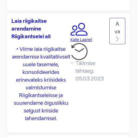
Laia riigikaitse
A
arendamine
va
Riigikantselei all
Kalle Laanet
• Viime laia riigikaitse
arendamise kvalitatiivselt
Täitmise
uuele tasemele,
tähtaeg:
konsolideerides
05.03.2023
erinevateks kriisideks
valmistumise
Riigikantseleisse ja
suurendame õiguslikku
selgust kriiside
lahendamisel.