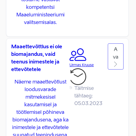
tõstame vastavat
kompetentsi
Maaeluministeeriumi
valitsemisalas.
Maaettevõttlus ei ole
A
biomajandus, vaid
va
teenus inimestele ja
Urmas Kruuse
ettevõtetele
Näeme maaettevõtlust
Täitmise
loodusvarade
tähtaeg:
mitmekesisel
05.03.2023
kasutamisel ja
töötlemisel põhineva
biomajandusena, aga ka
inimestele ja ettevõtetele
suunatud teenindusena.