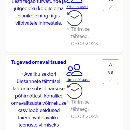
Eesti tagab turvatunde ja
Kristian Jaani
julgeoleku kõigile oma
elanikele ning riigis
viibivatele inimestele.
Täitmise
tähtaeg:
05.03.2023
Tugevad omavalitsused
A
va
• Avaliku sektori
Urmas Kruuse
ülesannete täitmisel
lähtume subsidiaarsuse
põhimõttest, kohalike
Täitmise
omavalitsuste võimekuse
tähtaeg:
kasv loob eeldused
05.03.2023
täiendavate avalike
teenuste viimiseks