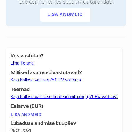
Ole esimene, kes seda infot täiendab!
LISA ANDMEID
Kes vastutab?
Liina Kersna
Millised asutused vastutavad?
Kaja Kallase valitsus (51. EV valitsus)
Teemad
Kaja Kallase valitsuse koalitsioonileping (51. EV valitsus)
Eelarve (EUR)
LISA ANDMEID
Lubaduse andmise kuupäev
25.01.2021