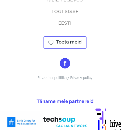
MEIE TEGEVUS
LOGI SISSE
EESTI
Toeta meid
Privaatsuspoliitika / Privacy policy
Täname meie partnereid