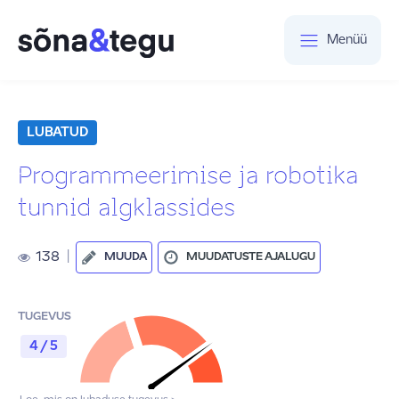
Menüü
LUBATUD
Programmeerimise ja robotika
tunnid algklassides
138
|
MUUDA
MUUDATUSTE AJALUGU
TUGEVUS
4 / 5