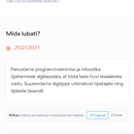
Loe, mis on lubaduse tugevus >
Mida lubati?
25.01.2021
Panustame programmeerimise ja robootika
õpetamisele algklassides, et tõsta laste huvi reaalainete
vastu. Suurendame digiõppe võimekust õpetajate ning
õpilaste tasandil.
Allikas:
valitsus.ee/valitsuse-moodustamise-kokkulepe-aastateks-2021-2023...
Originaal
Arhiiv