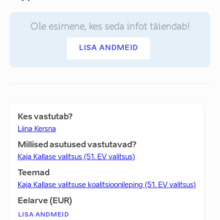
Ole esimene, kes seda infot täiendab!
LISA ANDMEID
Kes vastutab?
Liina Kersna
Millised asutused vastutavad?
Kaja Kallase valitsus (51. EV valitsus)
Teemad
Kaja Kallase valitsuse koalitsioonileping (51. EV valitsus)
Eelarve (EUR)
LISA ANDMEID