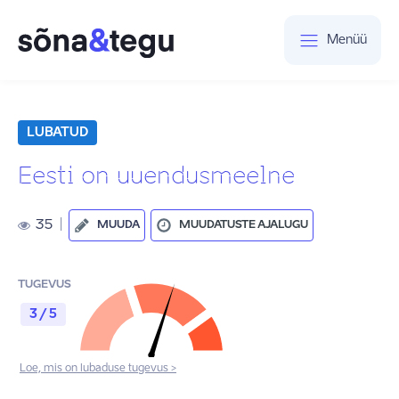
Menüü
LUBATUD
Eesti on uuendusmeelne
35
|
MUUDA
MUUDATUSTE AJALUGU
TUGEVUS
3 / 5
Loe, mis on lubaduse tugevus >