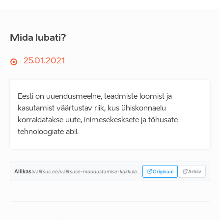
Mida lubati?
25.01.2021
Eesti on uuendusmeelne, teadmiste loomist ja
kasutamist väärtustav riik, kus ühiskonnaelu
korraldatakse uute, inimesekesksete ja tõhusate
tehnoloogiate abil.
Allikas:
valitsus.ee/valitsuse-moodustamise-kokkulepe-aastateks-2021-2093...
Originaal
Arhiiv