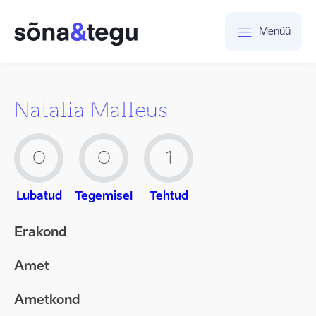
Menüü
Natalia Malleus
0
0
1
Lubatud
Tegemisel
Tehtud
Erakond
Amet
Ametkond