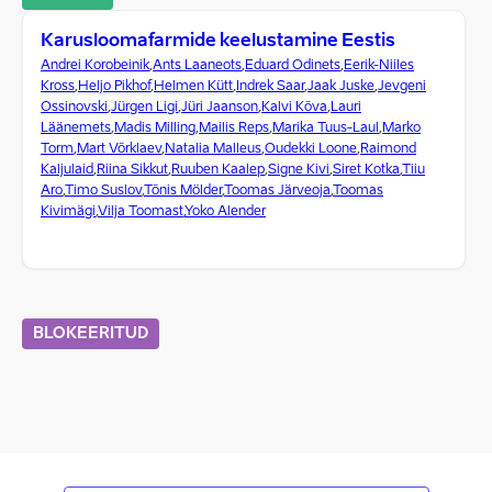
Karusloomafarmide keelustamine Eestis
Andrei Korobeinik
,
Ants Laaneots
,
Eduard Odinets
,
Eerik-Niiles
Kross
,
Heljo Pikhof
,
Helmen Kütt
,
Indrek Saar
,
Jaak Juske
,
Jevgeni
Ossinovski
,
Jürgen Ligi
,
Jüri Jaanson
,
Kalvi Kõva
,
Lauri
Läänemets
,
Madis Milling
,
Mailis Reps
,
Marika Tuus-Laul
,
Marko
Torm
,
Mart Võrklaev
,
Natalia Malleus
,
Oudekki Loone
,
Raimond
Kaljulaid
,
Riina Sikkut
,
Ruuben Kaalep
,
Signe Kivi
,
Siret Kotka
,
Tiiu
Aro
,
Timo Suslov
,
Tõnis Mölder
,
Toomas Järveoja
,
Toomas
Kivimägi
,
Vilja Toomast
,
Yoko Alender
BLOKEERITUD