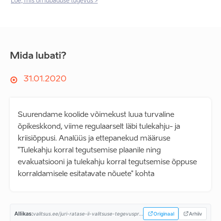
Loe, mis on lubaduse tugevus >
Mida lubati?
31.01.2020
Suurendame koolide võimekust luua turvaline
õpikeskkond, viime regulaarselt läbi tulekahju- ja
kriisiõppusi. Analüüs ja ettepanekud määruse
"Tulekahju korral tegutsemise plaanile ning
evakuatsiooni ja tulekahju korral tegutsemise õppuse
korraldamisele esitatavate nõuete" kohta
Allikas:
valitsus.ee/juri-ratase-ii-valitsuse-tegevusprogramm...
Originaal
Arhiiv