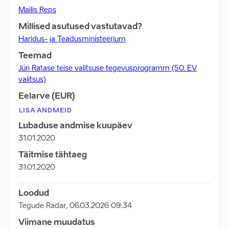
Mailis Reps
Millised asutused vastutavad?
Haridus- ja Teadusministeerium
Teemad
Jüri Ratase teise valitsuse tegevusprogramm (50. EV
valitsus)
Eelarve (EUR)
LISA ANDMEID
Lubaduse andmise kuupäev
31.01.2020
Täitmise tähtaeg
31.01.2020
Loodud
Tegude Radar
,
06.03.2026 09:34
Viimane muudatus