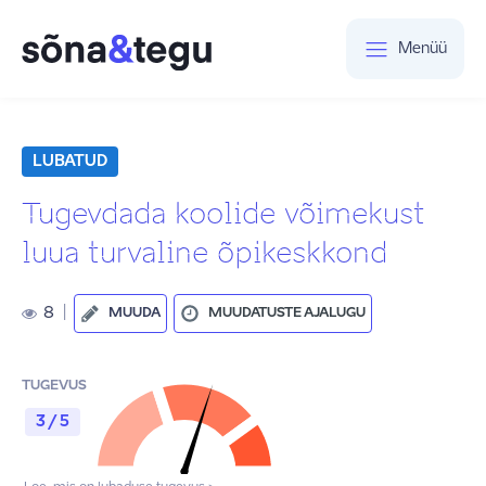
Menüü
LUBATUD
Tugevdada koolide võimekust
luua turvaline õpikeskkond
8
|
MUUDA
MUUDATUSTE AJALUGU
TUGEVUS
3 / 5