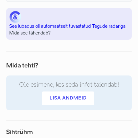
See lubadus oli automaatselt tuvastatud Tegude radariga
Mida see tähendab?
Mida tehti?
Ole esimene, kes seda infot täiendab!
LISA ANDMEID
Sihtrühm