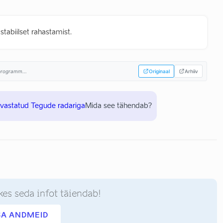
abiilset rahastamist.
sprogramm...
Originaal
Arhiiv
uvastatud Tegude radariga
Mida see tähendab?
kes seda infot täiendab!
SA ANDMEID