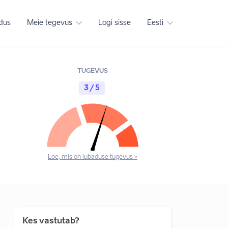
adus
Meie tegevus
Logi sisse
Eesti
TUGEVUS
3 / 5
Loe, mis on lubaduse tugevus >
Kes vastutab?