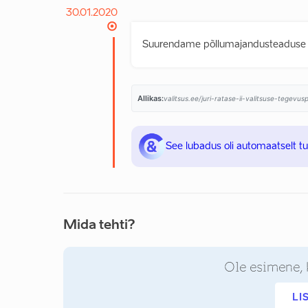
30.01.2020
Suurendame põllumajandusteaduse st
Allikas:
valitsus.ee/juri-ratase-ii-valitsuse-tegevu
See lubadus oli automaatselt t
Mida tehti?
Ole esimene, 
LI