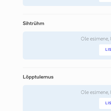
Sihtrühm
Ole esimene, 
LI
Lõpptulemus
Ole esimene, 
LI