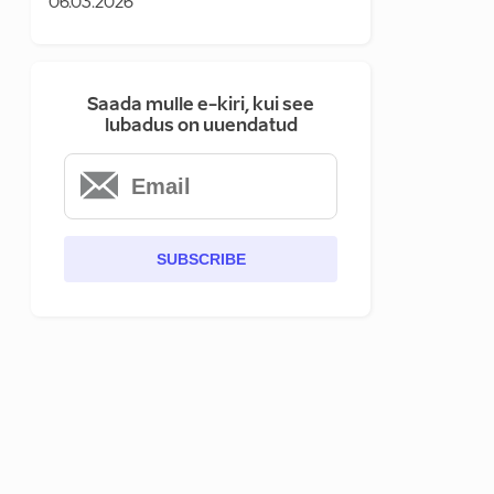
06.03.2026
Saada mulle e-kiri, kui see
lubadus on uuendatud
SUBSCRIBE