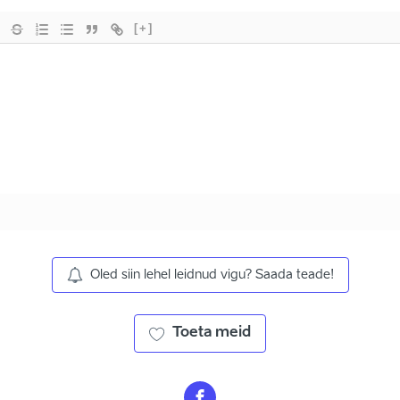
[+]
Oled siin lehel leidnud vigu? Saada teade!
Toeta meid