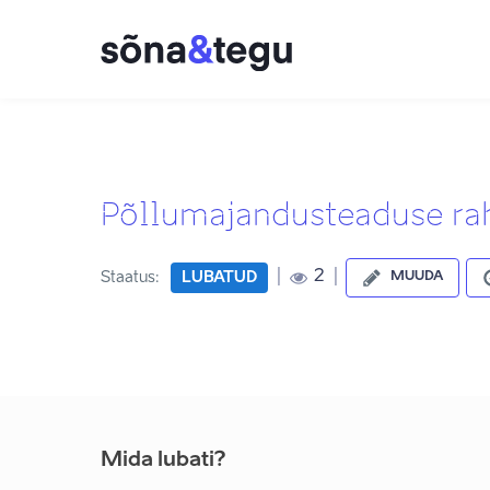
Põllumajandusteaduse ra
|
|
2
Staatus:
LUBATUD
MUUDA
Mida lubati?