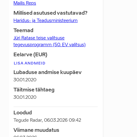
Mailis Reps
Millised asutused vastutavad?
Haridus- ja Teadusministeerium
Teemad
Jüri Ratase teise valitsuse
tegevusprogramm (50. EV valitsus)
Eelarve (EUR)
LISA ANDMEID
Lubaduse andmise kuupäev
30.01.2020
Täitmise tähtaeg
30.01.2020
Loodud
Tegude Radar
,
06.03.2026 09:42
Viimane muudatus