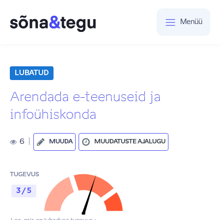
Menüü
LUBATUD
Arendada e-teenuseid ja
infoühiskonda
6
|
MUUDA
MUUDATUSTE AJALUGU
TUGEVUS
3 / 5