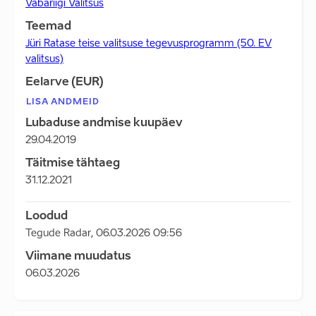
Vabariigi Valitsus
Teemad
Jüri Ratase teise valitsuse tegevusprogramm (50. EV
valitsus)
Eelarve (EUR)
LISA ANDMEID
Lubaduse andmise kuupäev
29.04.2019
Täitmise tähtaeg
31.12.2021
Loodud
Tegude Radar
,
06.03.2026 09:56
Viimane muudatus
06.03.2026