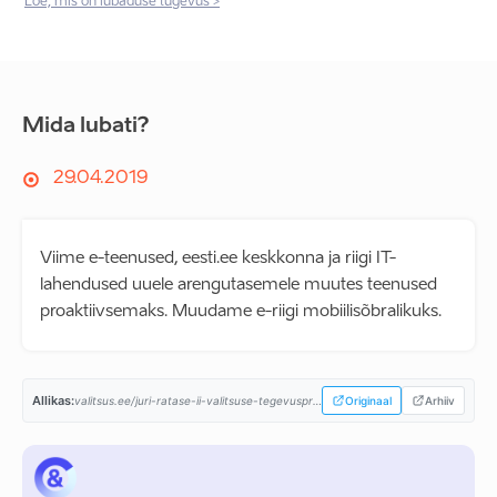
Loe, mis on lubaduse tugevus >
Mida lubati?
29.04.2019
Viime e-teenused, eesti.ee keskkonna ja riigi IT-
lahendused uuele arengutasemele muutes teenused
proaktiivsemaks. Muudame e-riigi mobiilisõbralikuks.
Allikas:
valitsus.ee/juri-ratase-ii-valitsuse-tegevusprogramm...
Originaal
Arhiiv