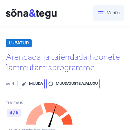
Menüü
LUBATUD
Arendada ja laiendada hoonete
lammutamisprogramme
4
|
MUUDA
MUUDATUSTE AJALUGU
TUGEVUS
3 / 5