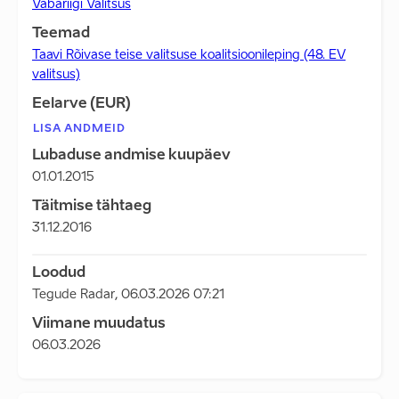
Vabariigi Valitsus
Teemad
Taavi Rõivase teise valitsuse koalitsioonileping (48. EV
valitsus)
Eelarve (EUR)
LISA ANDMEID
Lubaduse andmise kuupäev
01.01.2015
Täitmise tähtaeg
31.12.2016
Loodud
Tegude Radar
,
06.03.2026 07:21
Viimane muudatus
06.03.2026