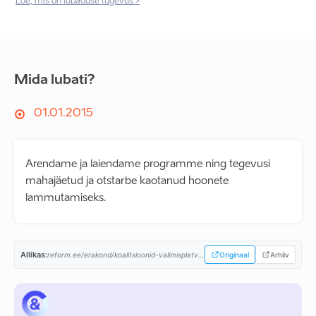
Loe, mis on lubaduse tugevus >
Mida lubati?
01.01.2015
Arendame ja laiendame programme ning tegevusi
mahajäetud ja otstarbe kaotanud hoonete
lammutamiseks.
Allikas:
reform.ee/erakond/koalitsioonid-valimisplatvormid/valitsusprogramm-2015-2019/...
Originaal
Arhiiv