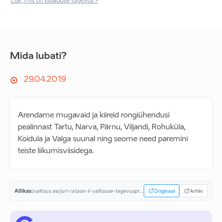
Loe, mis on lubaduse tugevus >
Mida lubati?
29.04.2019
Arendame mugavaid ja kiireid rongiühendusi
pealinnast Tartu, Narva, Pärnu, Viljandi, Rohuküla,
Koidula ja Valga suunal ning seome need paremini
teiste liikumisviisidega.
Allikas:
valitsus.ee/juri-ratase-ii-valitsuse-tegevusprogramm...
Originaal
Arhiiv