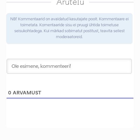
Arutelu
NB! Kommentaarid on avaldatud kasutajate poolt. Kommentaare ei
toimetata. Komentaaride sisu ei pruugi ühtida toimetuse
seisukohtadega. Kui märkad sobimatut postitust, teavita sellest
moderaatoreid.
0
ARVAMUST