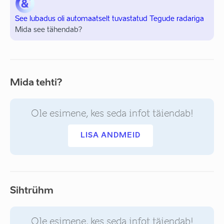
See lubadus oli automaatselt tuvastatud Tegude radariga
Mida see tähendab?
Mida tehti?
Ole esimene, kes seda infot täiendab!
LISA ANDMEID
Sihtrühm
Ole esimene, kes seda infot täiendab!