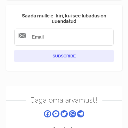
Saada mulle e-kiri, kui see lubadus on
uuendatud
SUBSCRIBE
Jaga oma arvamust!