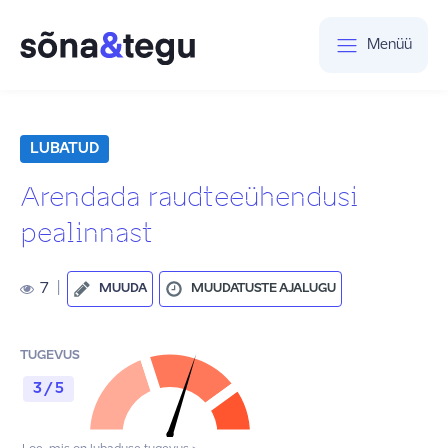
Menüü
LUBATUD
Arendada raudteeühendusi
pealinnast
7
|
MUUDA
MUUDATUSTE AJALUGU
TUGEVUS
3 / 5