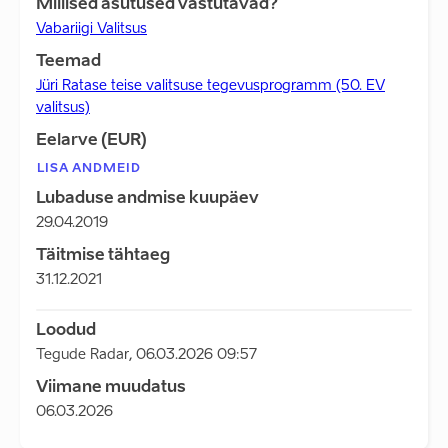
Millised asutused vastutavad?
Vabariigi Valitsus
Teemad
Jüri Ratase teise valitsuse tegevusprogramm (50. EV
valitsus)
Eelarve (EUR)
LISA ANDMEID
Lubaduse andmise kuupäev
29.04.2019
Täitmise tähtaeg
31.12.2021
Loodud
Tegude Radar
,
06.03.2026 09:57
Viimane muudatus
06.03.2026