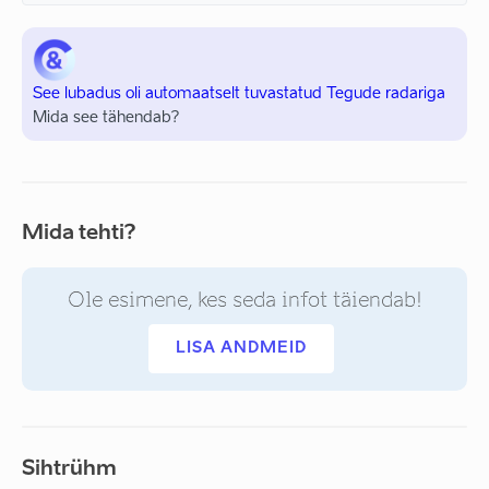
See lubadus oli automaatselt tuvastatud Tegude radariga
Mida see tähendab?
Mida tehti?
Ole esimene, kes seda infot täiendab!
LISA ANDMEID
Sihtrühm