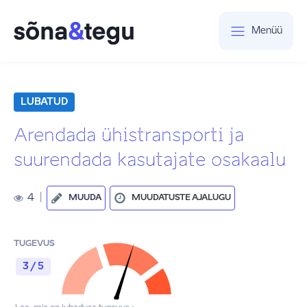
Menüü
LUBATUD
Arendada ühistransporti ja
suurendada kasutajate osakaalu
4
|
MUUDA
MUUDATUSTE AJALUGU
TUGEVUS
3 / 5