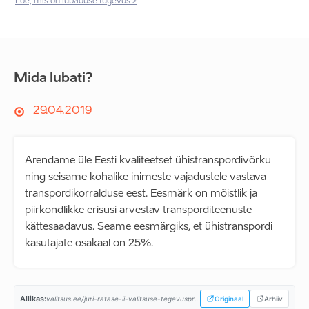
Loe, mis on lubaduse tugevus >
Mida lubati?
29.04.2019
Arendame üle Eesti kvaliteetset ühistranspordivõrku
ning seisame kohalike inimeste vajadustele vastava
transpordikorralduse eest. Eesmärk on mõistlik ja
piirkondlikke erisusi arvestav transporditeenuste
kättesaadavus. Seame eesmärgiks, et ühistranspordi
kasutajate osakaal on 25%.
Allikas:
valitsus.ee/juri-ratase-ii-valitsuse-tegevusprogramm...
Originaal
Arhiiv