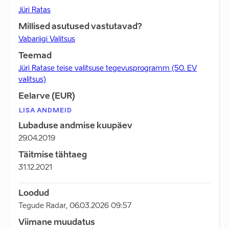
Jüri Ratas
Millised asutused vastutavad?
Vabariigi Valitsus
Teemad
Jüri Ratase teise valitsuse tegevusprogramm (50. EV
valitsus)
Eelarve (EUR)
LISA ANDMEID
Lubaduse andmise kuupäev
29.04.2019
Täitmise tähtaeg
31.12.2021
Loodud
Tegude Radar
,
06.03.2026 09:57
Viimane muudatus