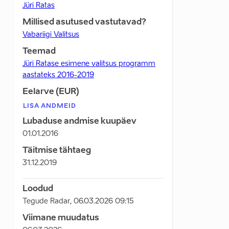
Jüri Ratas
Millised asutused vastutavad?
Vabariigi Valitsus
Teemad
Jüri Ratase esimene valitsus programm
aastateks 2016-2019
Eelarve (EUR)
LISA ANDMEID
Lubaduse andmise kuupäev
01.01.2016
Täitmise tähtaeg
31.12.2019
Loodud
Tegude Radar
,
06.03.2026 09:15
Viimane muudatus