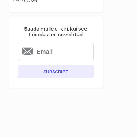
06.03.2026
Saada mulle e-kiri, kui see
lubadus on uuendatud
SUBSCRIBE