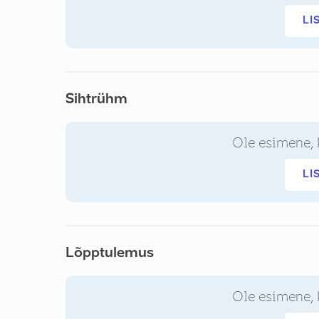
LI
Sihtrühm
Ole esimene, 
LI
Lõpptulemus
Ole esimene, 