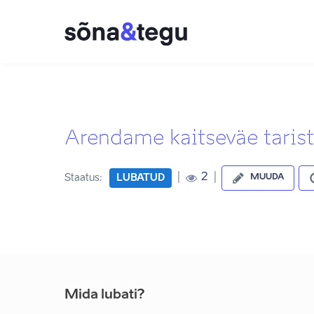
Arendame kaitseväe tarist
|
|
2
Staatus:
LUBATUD
MUUDA
Mida lubati?