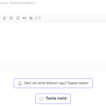
[+]
Oled siin lehel leidnud vigu? Saada teade!
Toeta meid