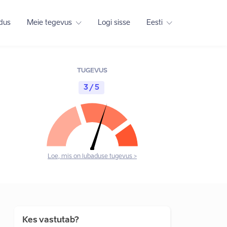
adus
Meie tegevus
Logi sisse
Eesti
TUGEVUS
3 / 5
Loe, mis on lubaduse tugevus >
Kes vastutab?