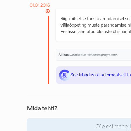
01.01.2016
Riigikaitselise taristu arendamisel s
väljaõppetingimuste parandamise ni
Eestisse lähetatud üksuste ühisharju
Allikas:
valimised.sotsid.ee/et/programm/...
See lubadus oli automaatselt t
Mida tehti?
Ole esimene, 