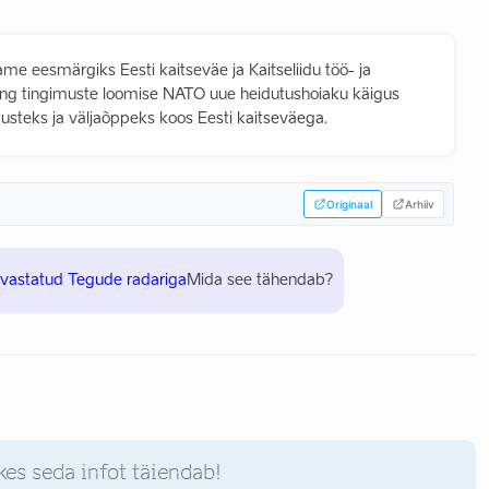
eame eesmärgiks Eesti kaitseväe ja Kaitseliidu töö- ja
ng tingimuste loomise NATO uue heidutushoiaku käigus
tusteks ja väljaõppeks koos Eesti kaitseväega.
Originaal
Arhiiv
uvastatud Tegude radariga
Mida see tähendab?
kes seda infot täiendab!