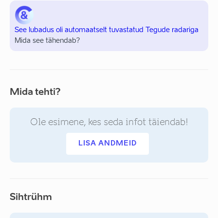
See lubadus oli automaatselt tuvastatud Tegude radariga
Mida see tähendab?
Mida tehti?
Ole esimene, kes seda infot täiendab!
LISA ANDMEID
Sihtrühm