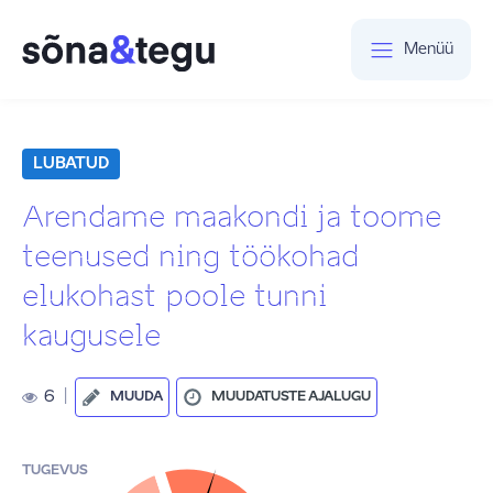
Menüü
LUBATUD
Arendame maakondi ja toome
teenused ning töökohad
elukohast poole tunni
kaugusele
6
|
MUUDA
MUUDATUSTE AJALUGU
TUGEVUS