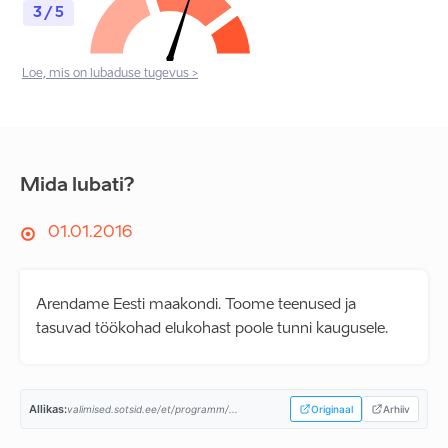
3 / 5
Loe, mis on lubaduse tugevus >
Mida lubati?
01.01.2016
Arendame Eesti maakondi. Toome teenused ja
tasuvad töökohad elukohast poole tunni kaugusele.
Allikas:
valimised.sotsid.ee/et/programm/...
Originaal
Arhiiv