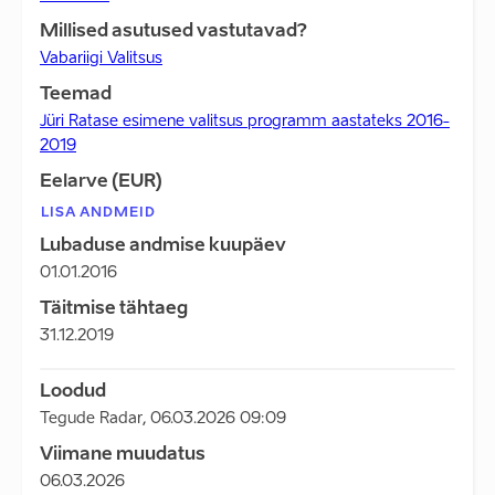
Millised asutused vastutavad?
Vabariigi Valitsus
Teemad
Jüri Ratase esimene valitsus programm aastateks 2016-
2019
Eelarve (EUR)
LISA ANDMEID
Lubaduse andmise kuupäev
01.01.2016
Täitmise tähtaeg
31.12.2019
Loodud
Tegude Radar
,
06.03.2026 09:09
Viimane muudatus
06.03.2026